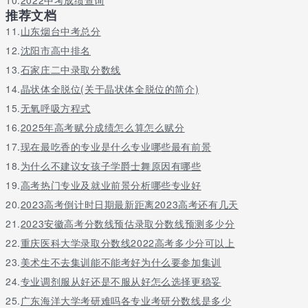
推荐文档
11.
山东烟台中考总分
12.
沈阳市高中排名
13.
石家庄二中录取分数线
14.
晶状体全脱位(关于晶状体全脱位的简介)
15.
无氧呼吸方程式
16.
2025年高考赋分成绩怎么算怎么赋分
17.
现在最吃香的专业是什么专业哪些最有前景
18.
为什么不建议女孩子学爵士舞原因有哪些
19.
高考热门专业及就业前景分析哪些专业好
20.
2023高考倒计时日期最新距离2023高考还有几天
21.
2023安徽高考分数线预估录取分数线预测多少分
22.
重庆医科大学录取分数线2022高考多少分可以上
23.
美术生不去集训能不能考好为什么要参加集训
24.
专业调剂服从好还是不服从好怎么选择更稳妥
25.
广东海洋大学考研难吗各专业考研分数线是多少