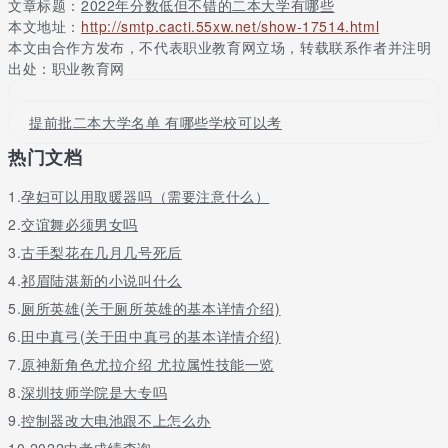
文章标题：
2022年分数低但不错的二本大学有哪些
如何选择一所合适的二本大学
本文地址：
http://smtp.cacti.55xw.net/show-17514.html
本文由合作方发布，不代表职业教育网立场，转载联系作者并注明
比起具体的专业知识，一所大学的学习环境和文化氛围会对学生产
出处：职业教育网
生更重要的影响，比如学校的学风是否扎实稳健、同校学生的水平
与素质如何、大学引导一种什么样的本科教育等。
提前批二本大学名单 有哪些学校可以考
如今不少学生希望到北上广深这样的一线城市读书，到一线城市就
读大学是比较有利于未来职业发展的选择，因为在大学四年中学生
热门文档
可以对所在城市有更为直接和全面的了解，享受到城市本身带有的
资源，这也容易帮助学生判断这所城市是不是真正适合自己，从而
1.
孕妇可以用取暖器吗（需要注意什么）
做出更理性的择业选择。
2.
交谊舞必须男女吗
3.
古手梨花在几月几号死后
4.
祁眉陆湛新的小说叫什么
5.
厕所英雄(关于厕所英雄的基本详情介绍)
6.
田中真弓(关于田中真弓的基本详情介绍)
7.
原神新角色尤拉介绍 尤拉属性技能一览
8.
深圳技师学院是大专吗
9.
控制器改大电池跟不上怎么办
10.
2022中考成绩查询