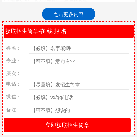
哪些二本大学分数不高但很好
点击更多内容
浙江传媒学院
该学院是一所知名的传媒院校，知名度接近中国传媒大学，在南方
地区广受欢迎。它致力于培养传媒人才，在部分省份和直辖市是以
姓名：
二本分数线进行招生，优势学科为广播影视等相关传媒专业，学生
毕业后可进入传媒相关行业工作。
专业：
武汉纺织大学
层次：
武汉纺织大学以纺织相关专业在全国知名，是湖北省目前重点打造
的一流学科建设高校，其中服装学科、设计类学科、纺织类学科的
电话：
发展潜力巨大，学生毕业后在纺织行业就业较受欢迎。
微信：
西安外国语大学
备注：
西安外国语大学位于中国陕西省西安市，是我国最早创建的四所外
语院校之一，也是西北地区唯一一所主要外语语种齐全的高等学
府，学科综合实力不容小觑，虽然西安外国语大学不是211、985，
但是这所二本院校在外语类院校中还是有一定的地位的。