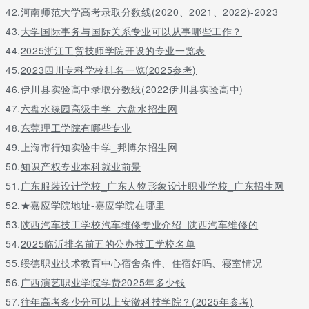
42.
河南师范大学高考录取分数线(2020、2021、2022)-2023
43.
大学国际事务与国际关系专业可以从事哪些工作？
44.
2025浙江工贸技师学院开设的专业一览表
45.
2023四川专科学校排名一览(2025参考)
46.
伊川县实验高中录取分数线(2022伊川县实验高中)
47.
六盘水臻园高级中学_六盘水招生网
48.
东莞理工学院有哪些专业
49.
上海市行知实验中学_邦博尔招生网
50.
知识产权专业本科就业前景
51.
广东服装设计学校_广东人物形象设计职业学校_广东招生网
52.
★嘉应学院地址-嘉应学院在哪里
53.
陕西汽车技工学校汽车维修专业介绍_陕西汽车维修的
54.
2025临沂排名前五的公办技工学校名单
55.
绥德职业技术教育中心宿舍条件、住宿好吗、寝室情况
56.
广西演艺职业学院学费2025年多少钱
57.
往年高考多少分可以上安徽科技学院？(2025年参考)