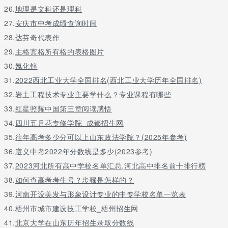
26.
地理是文科还是理科
27.
安庆市中考成绩查询时间
28.
达芬奇代表作
29.
主格宾格所有格的表格图片
30.
氯化锌
31.
2022西北工业大学全国排名(西北工业大学历年全国排名)
32.
岩土工程技术专业主要学什么？专业课程有哪些
33.
红星照耀中国第三章阅读感悟
34.
四川五月花专修学院_成都招生网
35.
往年高考多少分可以上山东政法学院？(2025年参考)
36.
遵义中考2022年分数线是多少(2023参考)
37.
2023河北所有高中学校名单汇总,河北高中排名前十排行榜
38.
如何查高考考生号？步骤是怎样的？
39.
河南开设美发与形象设计专业的中专学校名单一览表
40.
梧州市城市建设技工学校_梧州招生网
41.
北京大学在山东历年招生录取分数线