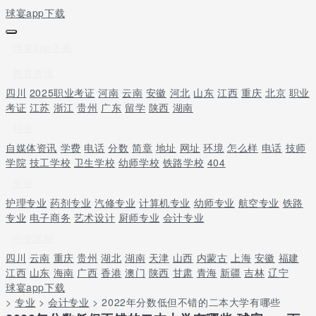
球宴app下载
球宴app下载
教育资讯
四川
2025职业考证
河南
云南
安徽
河北
山东
江西
重庆
北京
职业
考证
江苏
浙江
贵州
广东
留学
陕西
湖南
招生
自媒体资讯
学费
电话
分数
简章
地址
网址
环境
怎么样
电话
技师
学院
技工学校
卫生学校
幼师学校
铁路学校
404
专业
护理专业
药剂专业
汽修专业
计算机专业
幼师专业
航空专业
铁路
专业
电子商务
艺术设计
厨师专业
会计专业
中专学校
四川
云南
重庆
贵州
湖北
湖南
天津
山西
内蒙古
上海
安徽
福建
江西
山东
海南
广西
香港
澳门
陕西
甘肃
青海
新疆
吉林
辽宁
球宴app下载
>
专业
>
会计专业
> 2022年分数低但不错的二本大学有哪些