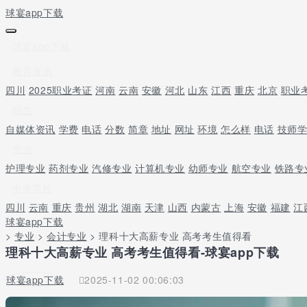
球宴app下载
球宴app下载
教育资讯
四川
2025职业考证
河南
云南
安徽
河北
山东
江西
重庆
北京
职业
招生
自媒体资讯
学费
电话
分数
简章
地址
网址
环境
怎么样
电话
技师
专业
护理专业
药剂专业
汽修专业
计算机专业
幼师专业
航空专业
铁路专
中专学校
四川
云南
重庆
贵州
湖北
湖南
天津
山西
内蒙古
上海
安徽
福建
江
球宴app下载
>
专业
>
会计专业
> 理科十大高薪专业 高考考生值得看
理科十大高薪专业 高考考生值得看-球宴app下载
球宴app下载
2025-11-02 00:06:03