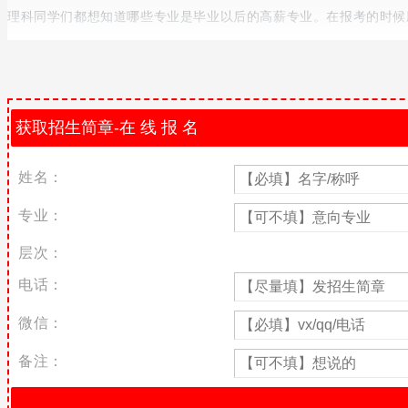
理科同学们都想知道哪些专业是毕业以后的高薪专业。在报考的时候
理科十大高薪专业
一、铁路工程技术
我国在铁路建设这一方面一直瑶瑶领先于其他国家，是其他国家不能
员。
二、
电子商务
姓名：
电子商务是随着物流行业的崛起以及网络技术的快速发展而出现的新
专业：
三、
生物医药研发
层次：
医药人才的薪水有多高呢？根据统计，一般医药人才平均薪资水平在1
平还在以每年10%左右的趋势增长。而这也离不开国家支持，未来
电话：
四、新媒体行业
微信：
根据数据统计，普通网站编辑月收入达到万元左右，中等职务的基本
备注：
五、律师
律师行业，本身就属于传统高薪职业，他们的社会地位以及收入水平都