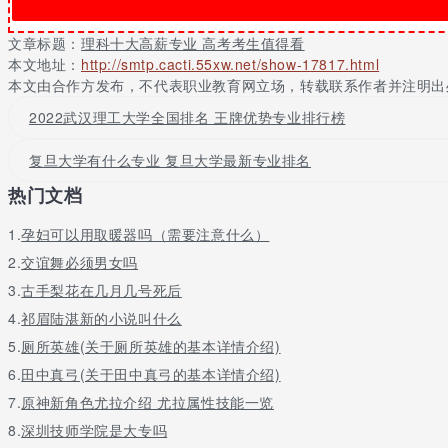
上。
文章标题：
理科十大高薪专业 高考考生值得看
六、金融专业
本文地址：
http://smtp.cacti.55xw.net/show-17817.html
本文由合作方发布，不代表职业教育网立场，转载联系作者并注明出
金融行业对人才的需求增长，从2006年底就显现出猛烈势头。各大证
2022武汉理工大学全国排名 王牌优势专业排行榜
七、烹饪专业
东部沿海地区，不少烹饪专业优秀毕业生，特别是高档餐厅主厨月薪可
复旦大学有什么专业 复旦大学最新专业排名
高。在这种心态影响下，这个专业面临 生源紧张的局面。与此形成
热门文档
专业的学生供不应求。
八、游戏开发
1.
孕妇可以用取暖器吗（需要注意什么）
2.
交谊舞必须男女吗
游戏开发专业人才供不应求的直接反映就是薪酬普遍较高。好的人才行
3.
古手梨花在几月几号死后
九、行业市场研究
4.
祁眉陆湛新的小说叫什么
目前从事这个行业的人才确实不多，这类人才的待遇通常也不低。大
5.
厕所英雄(关于厕所英雄的基本详情介绍)
十、机械设计
6.
田中真弓(关于田中真弓的基本详情介绍)
7.
原神新角色尤拉介绍 尤拉属性技能一览
目前很多机械类企业都急需人才，所需的电器工程技术人员、企业管
8.
深圳技师学院是大专吗