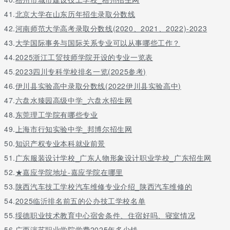
41.
北京大学在山东历年招生录取分数线
42.
河南师范大学高考录取分数线(2020、2021、2022)-2023
43.
大学国际事务与国际关系专业可以从事哪些工作？
44.
2025浙江工贸技师学院开设的专业一览表
45.
2023四川专科学校排名一览(2025参考)
46.
伊川县实验高中录取分数线(2022伊川县实验高中)
47.
六盘水臻园高级中学_六盘水招生网
48.
东莞理工学院有哪些专业
49.
上海市行知实验中学_邦博尔招生网
50.
知识产权专业本科就业前景
51.
广东服装设计学校_广东人物形象设计职业学校_广东招生网
52.
★嘉应学院地址-嘉应学院在哪里
53.
陕西汽车技工学校汽车维修专业介绍_陕西汽车维修的
54.
2025临沂排名前五的公办技工学校名单
55.
绥德职业技术教育中心宿舍条件、住宿好吗、寝室情况
56.
广西演艺职业学院学费2025年多少钱