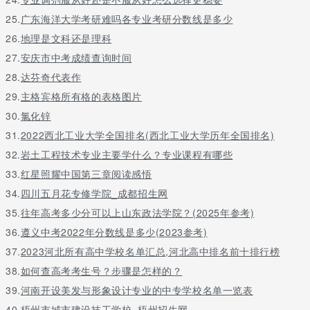
25.
广东海洋大学考研难吗各专业考研分数线是多少
26.
地理是文科还是理科
27.
安庆市中考成绩查询时间
28.
达芬奇代表作
29.
主格宾格所有格的表格图片
30.
氯化锌
31.
2022西北工业大学全国排名(西北工业大学历年全国排名)
32.
岩土工程技术专业主要学什么？专业课程有哪些
33.
红星照耀中国第三章阅读感悟
34.
四川五月花专修学院_成都招生网
35.
往年高考多少分可以上山东政法学院？(2025年参考)
36.
遵义中考2022年分数线是多少(2023参考)
37.
2023河北所有高中学校名单汇总,河北高中排名前十排行榜
38.
如何查高考考生号？步骤是怎样的？
39.
河南开设美发与形象设计专业的中专学校名单一览表
40.
梧州市城市建设技工学校_梧州招生网