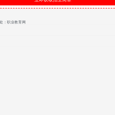
处：职业教育网
券、基金公司的人才需求增长，主要集中在2006年底及2007年上半
达到8000元 以上，甚至超过本科、硕士毕业生。尽管职场上很受
鲜明对比的是，社会对这一专业人才的需求量却居高不下。文化基础、
情确实值得爱好it的学生选专业时细思量。
部分也都是从市场调查、市场营销专业过渡而来的。可以说，专业虽
理人员和电子元器件制造装调工等岗位在3万人以上。不管怎样，待遇