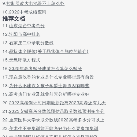
9.
控制器改大电池跟不上怎么办
10.
2022中考成绩查询
推荐文档
11.
山东烟台中考总分
12.
沈阳市高中排名
13.
石家庄二中录取分数线
14.
晶状体全脱位(关于晶状体全脱位的简介)
15.
无氧呼吸方程式
16.
2025年高考赋分成绩怎么算怎么赋分
17.
现在最吃香的专业是什么专业哪些最有前景
18.
为什么不建议女孩子学爵士舞原因有哪些
19.
高考热门专业及就业前景分析哪些专业好
20.
2023高考倒计时日期最新距离2023高考还有几天
21.
2023安徽高考分数线预估录取分数线预测多少分
22.
重庆医科大学录取分数线2022高考多少分可以上
23.
美术生不去集训能不能考好为什么要参加集训
24.
专业调剂服从好还是不服从好怎么选择更稳妥