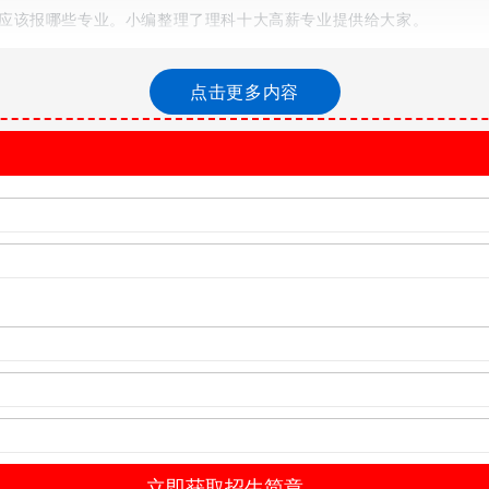
应该报哪些专业。小编整理了理科十大高薪专业提供给大家。
点击更多内容
比的。近几年我国铁路事业飞快发展，尤其是高铁的开通给人们的出
兴行业，该行业的门槛比较低，不像编程行业那样有硬性的技术要求
5万元左右，即使是新入职的医药研发人员，薪酬也在6-8万元，高
医药行业将是国家战略性新兴产业，制药技术也成为未来创新的主动力
两万左右，互联网行业的迅猛发展推动了新媒体行业的蒸蒸日上。
在较高层次。据统计，美国排名前50的律师事务所律师平均年收入超过