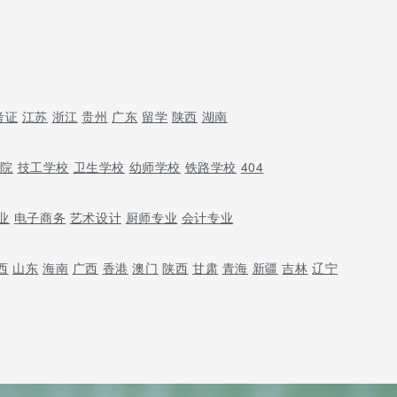
考证
江苏
浙江
贵州
广东
留学
陕西
湖南
学院
技工学校
卫生学校
幼师学校
铁路学校
404
业
电子商务
艺术设计
厨师专业
会计专业
西
山东
海南
广西
香港
澳门
陕西
甘肃
青海
新疆
吉林
辽宁