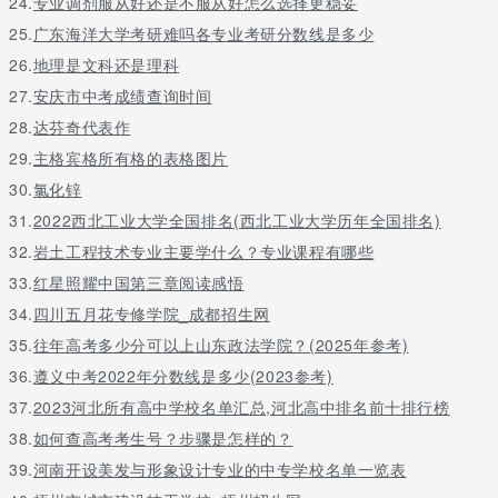
24.
专业调剂服从好还是不服从好怎么选择更稳妥
25.
广东海洋大学考研难吗各专业考研分数线是多少
26.
地理是文科还是理科
27.
安庆市中考成绩查询时间
28.
达芬奇代表作
29.
主格宾格所有格的表格图片
30.
氯化锌
31.
2022西北工业大学全国排名(西北工业大学历年全国排名)
32.
岩土工程技术专业主要学什么？专业课程有哪些
33.
红星照耀中国第三章阅读感悟
34.
四川五月花专修学院_成都招生网
35.
往年高考多少分可以上山东政法学院？(2025年参考)
36.
遵义中考2022年分数线是多少(2023参考)
37.
2023河北所有高中学校名单汇总,河北高中排名前十排行榜
38.
如何查高考考生号？步骤是怎样的？
39.
河南开设美发与形象设计专业的中专学校名单一览表