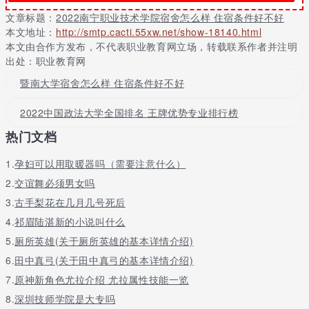
宿舍就交多少钱。大学三年里确实是在的换宿舍这一回事儿，不过
文章标题：
2022南宁职业技术学院宿舍怎么样 住宿条件好不好
也不是说要换差的宿舍，只是做一点调整而已。学校里除了1栋2栋
本文地址：
http://smtp.cacti.55xw.net/show-18140.html
是比较差的以外其他的都还好。比如4栋至12栋宿舍都是一样的3栋
本文由合作方发布，不代表职业教育网立场，转载联系作者并注明
是鸳鸯楼其他的就是那新建宿舍楼了（目前最好的）所以学弟学妹
出处：职业教育网
们放心啦，我们学校也不是那么黑心的！
暨南大学宿舍怎么样 住宿条件好不好
3、新生就好。等你成老生了，学校就会扔你到旧宿舍。我就是那得
学生——祝你好运——
2022中国政法大学全国排名 王牌优势专业排行榜
4、南职好像主校区现在还在建。。。。。在相思湖学院对
热门文档
面。。。。。宿舍慢爽的。每一栋楼一个保安。男女各宿舍由空中
阶梯连接，现在在建的学校你认为宿舍硬件会差么？我同学知道的
1.
孕妇可以用取暖器吗（需要注意什么）
是有12人间和8人间（鸳鸯楼），4人间不清楚了。。。要问学校
2.
交谊舞必须男女吗
5、那个校区不错的，大部分宿舍都是去年底建成，都有热水供应到
3.
古手梨花在几月几号死后
宿舍的，最多是六人间，独立衣柜和书桌，上面是床的那种，很新
4.
祁眉陆湛新的小说叫什么
很漂亮的宿舍楼，学校也很大的。南职最好的校区了。不过就是离
市中心太远，只有一路车到市中心，周末人很多，不早点是没有位
5.
厕所英雄(关于厕所英雄的基本详情介绍)
置的。伙食也还可以，我们学校就在对面，那时经常过去吃。
6.
田中真弓(关于田中真弓的基本详情介绍)
南宁职业技术学院简介
7.
原神新角色尤拉介绍 尤拉属性技能一览
8.
深圳技师学院是大专吗
南宁职业技术学院前身为创建于1984年的南宁职业大学，是由南宁