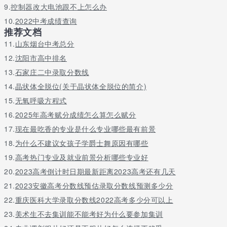
9.
控制器改大电池跟不上怎么办
市人民政府举办、区市共建的一所全日制综合性高等职业院校。
2009年12月，学校通过教育部、财政部示范建设验收，成为全国首
10.
2022中考成绩查询
批28所、广西首家国家示范性高职院校。
推荐文档
11.
山东烟台中考总分
学校占地面积130多公顷，校舍建筑面积50余万平方米，学校全日
制高职在校生16500多人，成人继续教育学生3200多人。
12.
沈阳市高中排名
13.
石家庄二中录取分数线
学校紧跟广西及北部湾经济的产业布局和结构调整来构建专业体
系，开设有10个二级学院，60多个高职专业，其中室内设计技术、
14.
晶状体全脱位(关于晶状体全脱位的简介)
机电一体化技术、物流管理、酒店管理、应用泰国语、软件技术等6
15.
无氧呼吸方程式
个专业为国家示范重点专业。
16.
2025年高考赋分成绩怎么算怎么赋分
学校有国家级教学成果奖2项，国家级精品专业1个、国家级精品课
17.
现在最吃香的专业是什么专业哪些最有前景
程9门，是目前广西唯一拥有国家级精品专业、唯一连续六年获得国
18.
为什么不建议女孩子学爵士舞原因有哪些
家级精品课程的高等院校。
19.
高考热门专业及就业前景分析哪些专业好
特别说明：以上南宁职业技术学院宿舍怎么样 住宿条件好不好信息
20.
2023高考倒计时日期最新距离2023高考还有几天
内容来自互联网不代表本网站的观点和看法，与本网站立场无关本
网站均不承担任何责任。
21.
2023安徽高考分数线预估录取分数线预测多少分
22.
重庆医科大学录取分数线2022高考多少分可以上
23.
美术生不去集训能不能考好为什么要参加集训