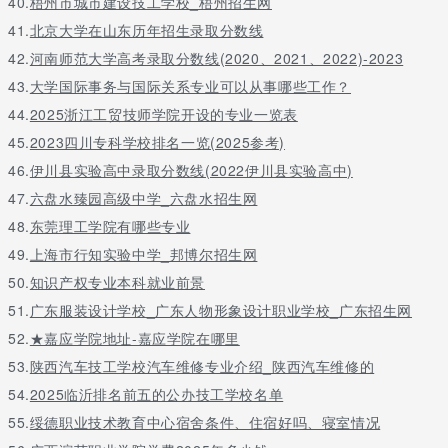
40.
梧州市城市建设技工学校_梧州招生网
41.
北京大学在山东历年招生录取分数线
42.
河南师范大学高考录取分数线(2020、2021、2022)-2023
43.
大学国际事务与国际关系专业可以从事哪些工作？
44.
2025浙江工贸技师学院开设的专业一览表
45.
2023四川专科学校排名一览(2025参考)
46.
伊川县实验高中录取分数线(2022伊川县实验高中)
47.
六盘水臻园高级中学_六盘水招生网
48.
东莞理工学院有哪些专业
49.
上海市行知实验中学_邦博尔招生网
50.
知识产权专业本科就业前景
51.
广东服装设计学校_广东人物形象设计职业学校_广东招生网
52.
★嘉应学院地址-嘉应学院在哪里
53.
陕西汽车技工学校汽车维修专业介绍_陕西汽车维修的
54.
2025临沂排名前五的公办技工学校名单
55.
绥德职业技术教育中心宿舍条件、住宿好吗、寝室情况