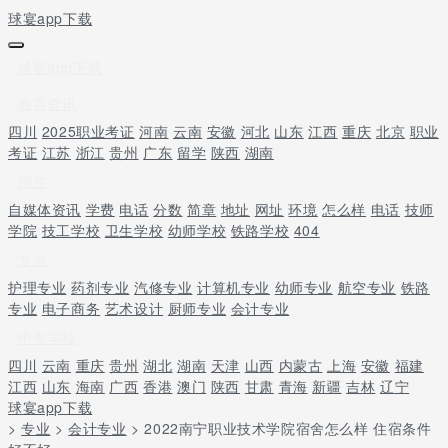
球宴app下载
球宴app下载
教育资讯
四川
2025职业考证
河南
云南
安徽
河北
山东
江西
重庆
北京
职业
考证
江苏
浙江
贵州
广东
留学
陕西
湖南
招生
自媒体资讯
学费
电话
分数
简章
地址
网址
环境
怎么样
电话
技师
学院
技工学校
卫生学校
幼师学校
铁路学校
404
专业
护理专业
药剂专业
汽修专业
计算机专业
幼师专业
航空专业
铁路
专业
电子商务
艺术设计
厨师专业
会计专业
中专学校
四川
云南
重庆
贵州
湖北
湖南
天津
山西
内蒙古
上海
安徽
福建
江西
山东
海南
广西
香港
澳门
陕西
甘肃
青海
新疆
吉林
辽宁
球宴app下载
>
专业
>
会计专业
> 2022南宁职业技术学院宿舍怎么样 住宿条件