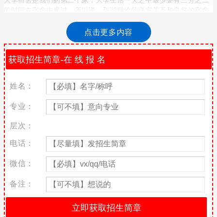
的时间在宿舍中度过，所以说，和谐融洽的寝室关系和良好的宿舍
环境可以让我们愉快的度过四年大学生活。南宁职业技术学院宿舍
条件怎么样也就成了同学们十分关心的问题，以下是南宁职业技术
点击更多内容
学院宿舍条件：
南宁职业技术学院宿舍条件及收费标准
学生宿舍：学生公寓实行公寓化管理，有4人间、8人间、12人间等
姓名：
不同规格，有洗手间、热水供应。配套有衣柜、写字台、书架、椅
子。每间宿舍配有宽带网接口。
专业：
食堂：食堂设施设备齐全，就餐环境舒适优雅。食堂饭菜口味目前
层次：
以广西口味为主，兼有粤菜、川菜、湘菜、鲁菜等各个菜系风格以
及各种风味小吃；饭菜质量好、价格低廉。
电话：
南宁职业技术学院师哥师姐说宿舍条件
微信：
1、现在的学生基本都是在罗文校区，大一的宿舍是比较好的，住
备注：
12人，宿舍都是没得选择的，800一年。电脑可以放在宿舍，够宽
的，有热水器啊，可以淋浴，热不热就难讲了。每个人有个储物柜
2、我也是南职的啦，一般住宿都是学校安排的，安排到哪些价位的