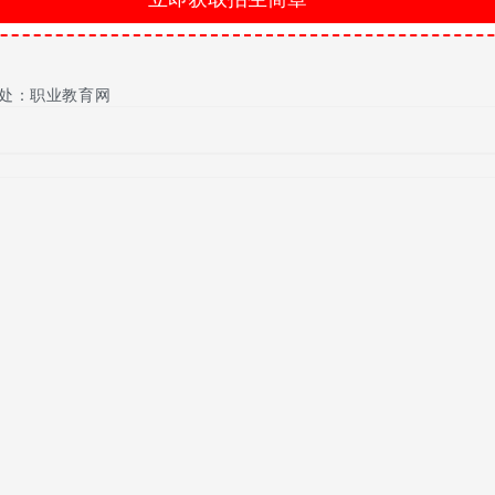
院、药学院、护理学院、人文学院、外国语学院、协和临床医学院、
教育学院、成人教育学院、继续教育学院、职业技术学院等20个学院
社会工作、康复治疗学、应用心理学、药物制剂、英语、基础医学、
有基础医学和临床医学2个一级学科博士点、二级学科博士点27个，一
处：职业教育网
、博士研究生240多人、硕士研究生2300多人，本科专业面向全国招
》和《心血管康复医学杂志》等，面向国内外公开发行。学校图书馆面积
为海峡西岸医药卫生人才培养中心、医学科学研究中心和医疗预防保健中
来自互联网不代表本网站的观点和看法，与本网站立场无关本网站均不