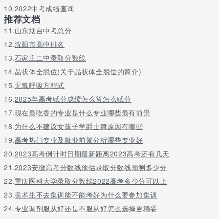
10.
2022中考成绩查询
推荐文档
11.
山东烟台中考总分
12.
沈阳市高中排名
13.
石家庄二中录取分数线
14.
晶状体全脱位(关于晶状体全脱位的简介)
15.
无氧呼吸方程式
16.
2025年高考赋分成绩怎么算怎么赋分
17.
现在最吃香的专业是什么专业哪些最有前景
18.
为什么不建议女孩子学爵士舞原因有哪些
19.
高考热门专业及就业前景分析哪些专业好
20.
2023高考倒计时日期最新距离2023高考还有几天
21.
2023安徽高考分数线预估录取分数线预测多少分
22.
重庆医科大学录取分数线2022高考多少分可以上
23.
美术生不去集训能不能考好为什么要参加集训
24.
专业调剂服从好还是不服从好怎么选择更稳妥