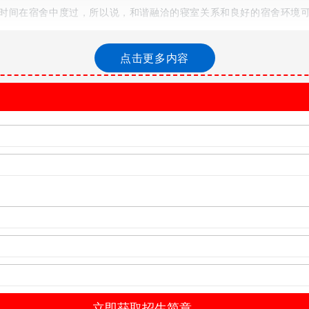
时间在宿舍中度过，所以说，和谐融洽的寝室关系和良好的宿舍环境
点击更多内容
水器.
所集教学、科研、医疗、预防和社会服务为一体的省属医科大学。2003
校、省“依法治校”示范校、省“校务公开”示范校、省计划生育先进