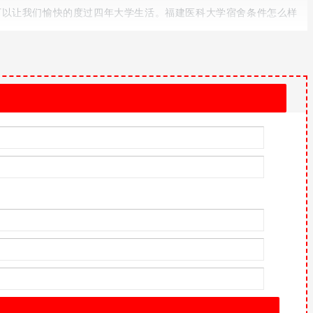
可以让我们愉快的度过四年大学生活。福建医科大学宿舍条件怎么样
年，被福建省人民政府确定为重点建设高校。学校被评为“全国教育系统
单位、省卫生先进单位、省绿化模范单位和省级花园式单位等荣誉称号。