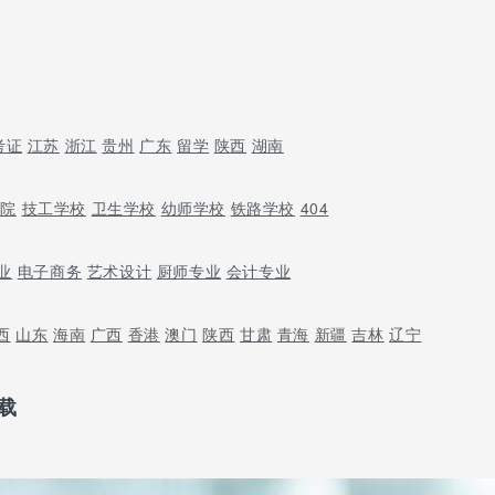
考证
江苏
浙江
贵州
广东
留学
陕西
湖南
学院
技工学校
卫生学校
幼师学校
铁路学校
404
业
电子商务
艺术设计
厨师专业
会计专业
西
山东
海南
广西
香港
澳门
陕西
甘肃
青海
新疆
吉林
辽宁
载