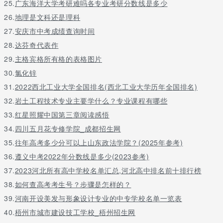
25.
广东海洋大学考研难吗各专业考研分数线是多少
26.
地理是文科还是理科
27.
安庆市中考成绩查询时间
28.
达芬奇代表作
29.
主格宾格所有格的表格图片
30.
氯化锌
31.
2022西北工业大学全国排名(西北工业大学历年全国排名)
32.
岩土工程技术专业主要学什么？专业课程有哪些
33.
红星照耀中国第三章阅读感悟
34.
四川五月花专修学院_成都招生网
35.
往年高考多少分可以上山东政法学院？(2025年参考)
36.
遵义中考2022年分数线是多少(2023参考)
37.
2023河北所有高中学校名单汇总,河北高中排名前十排行榜
38.
如何查高考考生号？步骤是怎样的？
39.
河南开设美发与形象设计专业的中专学校名单一览表
40.
梧州市城市建设技工学校_梧州招生网