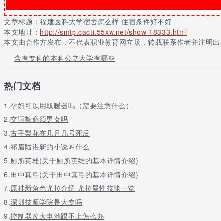
学校现有研究生院、基础医学院、公共卫生学院、医学技术与工程学
福总临床医学院、思想政治理论课教学研究部和体育教学研究部、海外
文章标题：
福建医科大学宿舍怎么样 住宿条件好不好
学检验技术、麻醉学、护理学、医学影像学、药学、公共事业管理、
本文地址：
http://smtp.cacti.55xw.net/show-18333.html
检疫、医学实验技术、生物信息学、生物医学工程等24个本科专业;
本文由合作方发布，不代表职业教育网立场，转载联系作者并注明出
目前有各类在校生23500多人，其中全日制的本科生13000多人
科大学学报》、《福建医科大学学报(社科版)》、《中华高血压杂志
含有专科的本科公立大学有哪些
馆。学校正在实施“十二五”发展规划，实现学校新一轮发展，努力成
特别说明：以上福建医科大学宿舍怎么样 住宿条件好不好信息内容
热门文档
1.
孕妇可以用取暖器吗（需要注意什么）
2.
交谊舞必须男女吗
3.
古手梨花在几月几号死后
4.
祁眉陆湛新的小说叫什么
5.
厕所英雄(关于厕所英雄的基本详情介绍)
6.
田中真弓(关于田中真弓的基本详情介绍)
7.
原神新角色尤拉介绍 尤拉属性技能一览
8.
深圳技师学院是大专吗
9.
控制器改大电池跟不上怎么办