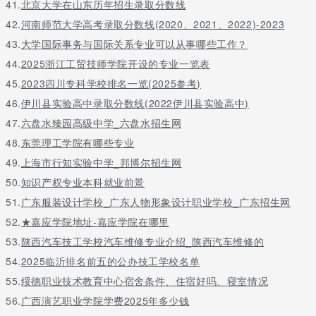
41.
北京大学在山东历年招生录取分数线
42.
河南师范大学高考录取分数线(2020、2021、2022)-2023
43.
大学国际事务与国际关系专业可以从事哪些工作？
44.
2025浙江工贸技师学院开设的专业一览表
45.
2023四川专科学校排名一览(2025参考)
46.
伊川县实验高中录取分数线(2022伊川县实验高中)
47.
六盘水臻园高级中学_六盘水招生网
48.
东莞理工学院有哪些专业
49.
上海市行知实验中学_邦博尔招生网
50.
知识产权专业本科就业前景
51.
广东服装设计学校_广东人物形象设计职业学校_广东招生网
52.
★嘉应学院地址-嘉应学院在哪里
53.
陕西汽车技工学校汽车维修专业介绍_陕西汽车维修的
54.
2025临沂排名前五的公办技工学校名单
55.
绥德职业技术教育中心宿舍条件、住宿好吗、寝室情况
56.
广西演艺职业学院学费2025年多少钱