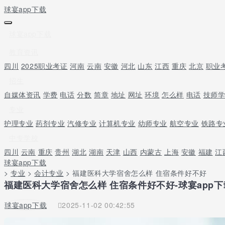
球宴app下载
球宴app下载
教育资讯
四川
2025职业考证
河南
云南
安徽
河北
山东
江西
重庆
北京
职业
招生
自媒体资讯
学费
电话
分数
简章
地址
网址
环境
怎么样
电话
技师
专业
护理专业
药剂专业
汽修专业
计算机专业
幼师专业
航空专业
铁路专
中专学校
四川
云南
重庆
贵州
湖北
湖南
天津
山西
内蒙古
上海
安徽
福建
江
球宴app下载
>
专业
>
会计专业
> 福建医科大学宿舍怎么样 住宿条件好不好
福建医科大学宿舍怎么样 住宿条件好不好-球宴app下
球宴app下载
2025-11-02 00:42:55