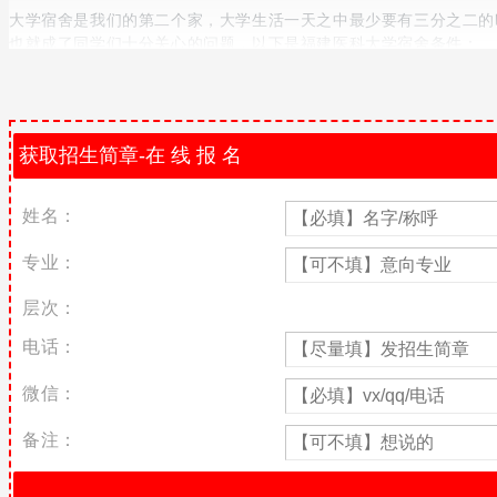
大学宿舍是我们的第二个家，大学生活一天之中最少要有三分之二的
也就成了同学们十分关心的问题，以下是福建医科大学宿舍条件：
福建医科大学宿舍条件及收费标准
福建医科大学师哥师姐说宿舍条件
1、宿舍环境不错啊..4人间.1200元每人每年.独立厕所兼浴室.还有热
姓名：
2、大学城宿舍环境都挺不错的，停水也只是偶尔会停
3、宿舍是全大学城条件最好的，这几天才新安装了空调
专业：
4、不错啊，宿舍环境很好
层次：
5、4人间，宿舍会停水.
电话：
福建医科大学简介
微信：
福建医科大学(学校国标码：10392)坐落在福建省福州市，是一
备注：
抗震救灾先进集体”、福建省党建和思想政治工作先进高校、省文明学
学校现任党委书记为郑祖宪，现任校长为陈元仲。