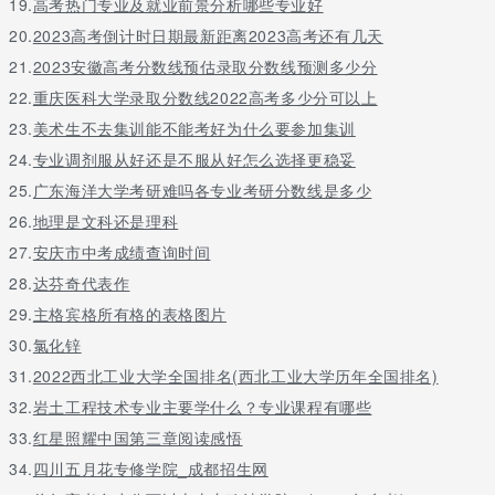
业：道路桥梁与渡河工程（国际工程班））
批
19.
高考热门专业及就业前景分析哪些专业好
道路桥梁与渡河工程（分流专业：道路桥梁与渡
一
20.
2023高考倒计时日期最新距离2023高考还有几天
601
579
572
河工程）
批
21.
2023安徽高考分数线预估录取分数线预测多少分
国
22.
重庆医科大学录取分数线2022高考多少分可以上
家
专
23.
美术生不去集训能不能考好为什么要参加集训
土木类（分流专业：土木工程、建筑环境与能源
项
24.
专业调剂服从好还是不服从好怎么选择更稳妥
应用工程、给排水科学与工程（含卓越工程
585
578
573
计
25.
广东海洋大学考研难吗各专业考研分数线是多少
师）、工程造价）(国家专项）
划
本
26.
地理是文科还是理科
科
27.
安庆市中考成绩查询时间
批
28.
达芬奇代表作
国
29.
主格宾格所有格的表格图片
家
专
30.
氯化锌
计算机
类（分流专业：计算机科学与技术（含卓
项
31.
2022西北工业大学全国排名(西北工业大学历年全国排名)
越班）、软件工程、网络工程、物联网工程）
579
577
575
计
32.
岩土工程技术专业主要学什么？专业课程有哪些
(国家专项）
划
本
33.
红星照耀中国第三章阅读感悟
科
34.
四川五月花专修学院_成都招生网
批