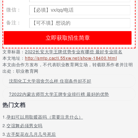
科
工科试验班（提前批）（分流专业：全校自选理
微信：
609
585
579
提
工类专业，除特定专业均可选择）
前
备注：
批
国
家
专
文章标题：
2022长安大学王牌优势专业有哪些 最好专业排名
项
道路桥梁与渡河工程（分流专业：道路桥梁与渡
本文地址：
http://smtp.cacti.55xw.net/show-18400.html
585
585
585
计
河工程）(国家专项）
本文由合作方发布，不代表职业教育网立场，转载联系作者并注明
划
出处：职业教育网
本
科
沈阳化工大学宿舍怎么样 住宿条件好不好
批
国
?2022内蒙古师范大学王牌专业排行榜 最好的优势
家
热门文档
专
项
自动化（含卓越工程师）（分流专业：自动化
1.
孕妇可以用取暖器吗（需要注意什么）
591
584
579
计
（含卓越班））(国家专项）
划
2.
交谊舞必须男女吗
本
3.
古手梨花在几月几号死后
科