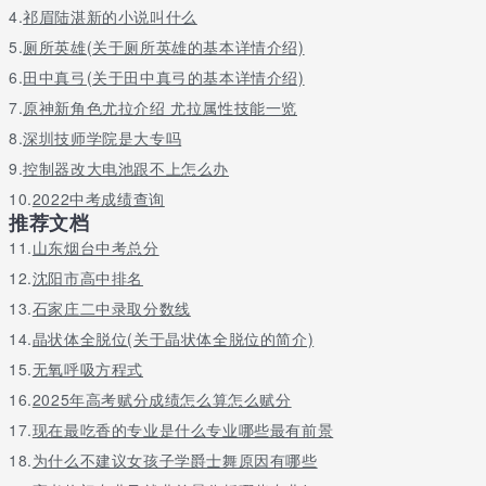
4.
祁眉陆湛新的小说叫什么
批
国
5.
厕所英雄(关于厕所英雄的基本详情介绍)
家
6.
田中真弓(关于田中真弓的基本详情介绍)
专
7.
原神新角色尤拉介绍 尤拉属性技能一览
机械类（分流专业：机械工程（含卓越班）、机
项
械设计制造及自动化、机械电子工程、工业设
592
583
577
计
8.
深圳技师学院是大专吗
计）(国家专项）
划
9.
控制器改大电池跟不上怎么办
本
10.
2022中考成绩查询
科
推荐文档
批
11.
山东烟台中考总分
国
12.
沈阳市高中排名
家
专
13.
石家庄二中录取分数线
交通运输类（分流专业：交通运输、物流工程、
项
14.
晶状体全脱位(关于晶状体全脱位的简介)
汽车服务工程、交通运输管理（含卓越工程
585
583
580
计
15.
师）、物流管理）(国家专项）
无氧呼吸方程式
划
本
16.
2025年高考赋分成绩怎么算怎么赋分
科
17.
现在最吃香的专业是什么专业哪些最有前景
批
18.
为什么不建议女孩子学爵士舞原因有哪些
道路桥梁与渡河工程（国际工程班）（分流专
一
601
580
574