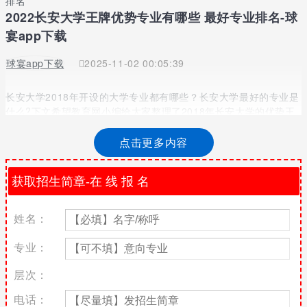
排名
2022长安大学王牌优势专业有哪些 最好专业排名-球
宴app下载
球宴app下载
2025-11-02 00:05:39
长安大学2018年开设的大学专业都有哪些？长安大学最好的专业是
什么?下文希望教育网小编给大家整理了2018年长安大学的优势王
牌专业排名，供参考!
点击更多内容
2018年长安大学优势王牌专业排名
理科王牌优势专业排名：
下表是小编给大家查找并整理的长安大学2018优势王牌理科专业排
姓名：
名情况，理科生在填报高考志愿选择大学院校专业时可供参考。
录
专业：
最
平
最
取
专业名称
高
均
低
批
层次：
分
分
分
次
电话：
本