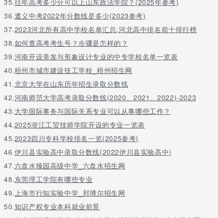
35.
往年高考多少分可以上山东政法学院？(2025年参考)
国
家
36.
遵义中考2022年分数线是多少(2023参考)
专
37.
2023河北所有高中学校名单汇总,河北高中排名前十排行榜
项
电子信息类（分流专业：电子信息工程、通信工
38.
如何查高考考生号？步骤是怎样的？
577
576
574
计
程）(国家专项）
划
39.
河南开设美发与形象设计专业的中专学校名单一览表
本
40.
梧州市城市建设技工学校_梧州招生网
科
41.
北京大学在山东历年招生录取分数线
批
42.
河南师范大学高考录取分数线(2020、2021、2022)-2023
国
家
43.
大学国际事务与国际关系专业可以从事哪些工作？
专
44.
2025浙江工贸技师学院开设的专业一览表
项
能源与动力工程（分流专业：能源与动力工程）
45.
2023四川专科学校排名一览(2025参考)
579
576
573
计
(国家专项）
划
46.
伊川县实验高中录取分数线(2022伊川县实验高中)
本
47.
六盘水臻园高级中学_六盘水招生网
科
48.
东莞理工学院有哪些专业
批
49.
上海市行知实验中学_邦博尔招生网
国
家
50.
知识产权专业本科就业前景
专