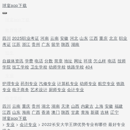
球宴app下载
球宴app下载
教育资讯
四川
2025职业考证
河南
云南
安徽
河北
山东
江西
重庆
北京
职业
考证
江苏
浙江
贵州
广东
留学
陕西
湖南
招生
自媒体资讯
学费
电话
分数
简章
地址
网址
环境
怎么样
电话
技师
学院
技工学校
卫生学校
幼师学校
铁路学校
404
专业
护理专业
药剂专业
汽修专业
计算机专业
幼师专业
航空专业
铁路
专业
电子商务
艺术设计
厨师专业
会计专业
中专学校
四川
云南
重庆
贵州
湖北
湖南
天津
山西
内蒙古
上海
安徽
福建
江西
山东
海南
广西
香港
澳门
陕西
甘肃
青海
新疆
吉林
辽宁
球宴app下载
>
专业
>
会计专业
> 2022长安大学王牌优势专业有哪些 最好专业