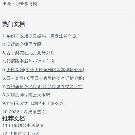
出处：职业教育网
新创业教育改革示范高校。
北京交通运输职业学院
热门文档
北京交通运输职业学院，位于北京市海淀区西三旗悦秀路80号，是
北京市交通委员会直属的唯一公办全日制普通高等职业院校，入选
1.
孕妇可以用取暖器吗（需要注意什么）
国家首批现代学徒制试点单位、北京市深化创新创业教育改革示范
2.
交谊舞必须男女吗
高校。
3.
古手梨花在几月几号死后
兰州高铁学校
4.
祁眉陆湛新的小说叫什么
兰州高铁学校甘肃轨道交通运输技工学校是由甘肃省人力资源和社
5.
厕所英雄(关于厕所英雄的基本详情介绍)
会保障厅批准成立的甘肃省唯一一所以培养轨道交通运输专业技术
6.
田中真弓(关于田中真弓的基本详情介绍)
人才为主要任务的全日制公办技工学校。
7.
原神新角色尤拉介绍 尤拉属性技能一览
高铁学校就业前景
8.
深圳技师学院是大专吗
现在我国已成为世界上高速铁路系统技术全、集成能力强、运营里
9.
控制器改大电池跟不上怎么办
程长、运行速度高、在建国大的国家，引领者世界高铁发展的新潮
10.
2022中考成绩查询
流。举世瞩目的中国高铁正处于跨越式发展时期，所以对于高铁方
推荐文档
面的专业人才的需求是特别大的。
11.
山东烟台中考总分
学生毕业后主要面向高速铁路从事驾驶、调度员、指挥员、指导车
12.
沈阳市高中排名