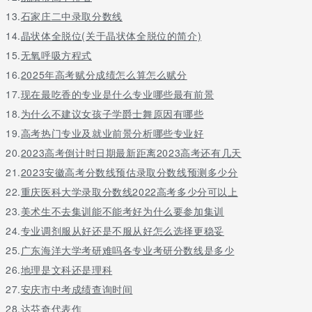
长、列车长、列车值班员、列车员、客运值班员、客运员等岗位，
13.
石家庄二中录取分数线
面向城市轨道交通的站务员、值班站长等岗位，也可在传功铁路或
者其他旅客运输企业从事相关工作。部分学生可选择参加民航服务
14.
晶状体全脱位(关于晶状体全脱位的简介)
工作或者星际酒店服务及管理工作。
15.
无氧呼吸方程式
16.
2025年高考赋分成绩怎么算怎么赋分
17.
现在最吃香的专业是什么专业哪些最有前景
18.
为什么不建议女孩子学爵士舞原因有哪些
19.
高考热门专业及就业前景分析哪些专业好
20.
2023高考倒计时日期最新距离2023高考还有几天
21.
2023安徽高考分数线预估录取分数线预测多少分
22.
重庆医科大学录取分数线2022高考多少分可以上
23.
美术生不去集训能不能考好为什么要参加集训
24.
专业调剂服从好还是不服从好怎么选择更稳妥
25.
广东海洋大学考研难吗各专业考研分数线是多少
26.
地理是文科还是理科
27.
安庆市中考成绩查询时间
28.
达芬奇代表作