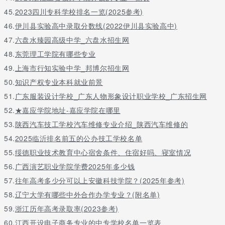
45.
2023四川专科学校排名一览(2025参考)
46.
伊川县实验高中录取分数线(2022伊川县实验高中)
47.
六盘水臻园高级中学_六盘水招生网
48.
东莞理工学院有哪些专业
49.
上海市行知实验中学_邦博尔招生网
50.
知识产权专业本科就业前景
51.
广东服装设计学校_广东人物形象设计职业学校_广东招生网
52.
★嘉应学院地址-嘉应学院在哪里
53.
陕西汽车技工学校汽车维修专业介绍_陕西汽车维修的
54.
2025临沂排名前五的公办技工学校名单
55.
绥德职业技术教育中心宿舍条件、住宿好吗、寝室情况
56.
广西演艺职业学院学费2025年多少钱
57.
往年高考多少分可以上安徽科技学院？(2025年参考)
58.
辽宁大学有哪些中外合作办学专业？(附名单)
59.
浙江历年高考录取率(2023参考)
60.
江西开设电子商务专业的中专学校名单一览表