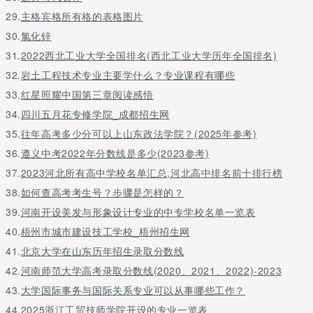
29.
主格宾格所有格的表格图片
30.
氯化锌
31.
2022西北工业大学全国排名(西北工业大学历年全国排名)
32.
岩土工程技术专业主要学什么？专业课程有哪些
33.
红星照耀中国第三章阅读感悟
34.
四川五月花专修学院_成都招生网
35.
往年高考多少分可以上山东政法学院？(2025年参考)
36.
遵义中考2022年分数线是多少(2023参考)
37.
2023河北所有高中学校名单汇总,河北高中排名前十排行榜
38.
如何查高考考生号？步骤是怎样的？
39.
河南开设美发与形象设计专业的中专学校名单一览表
40.
梧州市城市建设技工学校_梧州招生网
41.
北京大学在山东历年招生录取分数线
42.
河南师范大学高考录取分数线(2020、2021、2022)-2023
43.
大学国际事务与国际关系专业可以从事哪些工作？
44.
2025浙江工贸技师学院开设的专业一览表