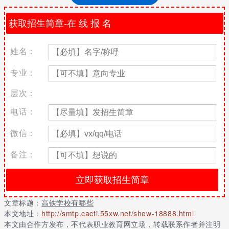
高铁学校有哪些
高铁学校有：成都铁路运输学校、成都铁路工程学校、湖南铁道职
业技术学院、北京交通运输职业学院、兰州高铁学校等等。
姓名：
成都铁路运输学校
成都铁路运输学校创办于1951年7月，已有58年的办学历史。学校
专业：
是国家公办、中央财政拨款的首批国家重点中等职业学校、四川省
首批示范性中等职业学校。
层次：
成都铁路工程学校
电话：
成都铁路工程学校，位于我国西南地区四川盆地，地址在成都市郫
微信：
县。是国家首批中等示范学校、是国家级重点普通中等专业学校，
是我国西南地区唯一的铁路施工类中等职业学校，是国家教育部、
备注：
建设部确定的建筑行业紧缺人才培养培训基地。
湖南铁道职业技术学院
湖南铁道职业技术学院，位于湖南省株洲市，学校是教育部全国重
文章标题：
高铁学校有哪些
点建设职教师资培养培训基地、国家骨干教师师资培训基地和中德
本文地址：
http://smtp.cacti.55xw.net/show-18888.html
师资培训国内基地，是国家高职高专先进制造技术学生实训（师资
本文由合作方发布，不代表职业教育网立场，转载联系作者并注明
培训）基地和首批“国家高技能人才培训基地”，全国第二批深化创