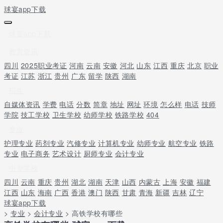
球宴app下载
球宴app下载
教育资讯
四川
2025职业考证
河南
云南
安徽
河北
山东
江西
重庆
北京
职业
考证
江苏
浙江
贵州
广东
留学
陕西
湖南
招生
自媒体资讯
学费
电话
分数
简章
地址
网址
环境
怎么样
电话
技师
学院
技工学校
卫生学校
幼师学校
铁路学校
404
专业
护理专业
药剂专业
汽修专业
计算机专业
幼师专业
航空专业
铁路
专业
电子商务
艺术设计
厨师专业
会计专业
中专学校
四川
云南
重庆
贵州
湖北
湖南
天津
山西
内蒙古
上海
安徽
福建
江西
山东
海南
广西
香港
澳门
陕西
甘肃
青海
新疆
吉林
辽宁
球宴app下载
>
专业
>
会计专业
> 高铁学校有哪些