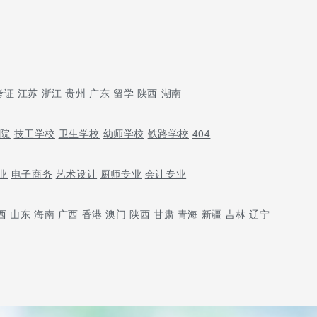
考证
江苏
浙江
贵州
广东
留学
陕西
湖南
学院
技工学校
卫生学校
幼师学校
铁路学校
404
业
电子商务
艺术设计
厨师专业
会计专业
西
山东
海南
广西
香港
澳门
陕西
甘肃
青海
新疆
吉林
辽宁