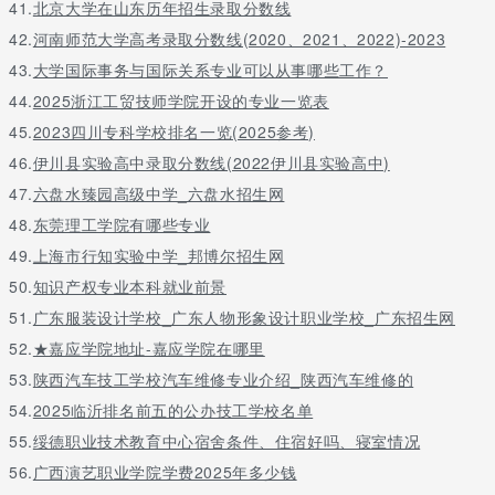
41.
北京大学在山东历年招生录取分数线
42.
河南师范大学高考录取分数线(2020、2021、2022)-2023
43.
大学国际事务与国际关系专业可以从事哪些工作？
44.
2025浙江工贸技师学院开设的专业一览表
45.
2023四川专科学校排名一览(2025参考)
46.
伊川县实验高中录取分数线(2022伊川县实验高中)
47.
六盘水臻园高级中学_六盘水招生网
48.
东莞理工学院有哪些专业
49.
上海市行知实验中学_邦博尔招生网
50.
知识产权专业本科就业前景
51.
广东服装设计学校_广东人物形象设计职业学校_广东招生网
52.
★嘉应学院地址-嘉应学院在哪里
53.
陕西汽车技工学校汽车维修专业介绍_陕西汽车维修的
54.
2025临沂排名前五的公办技工学校名单
55.
绥德职业技术教育中心宿舍条件、住宿好吗、寝室情况
56.
广西演艺职业学院学费2025年多少钱