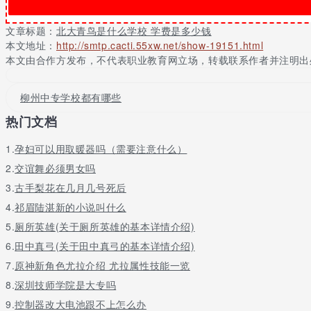
文章标题：
北大青鸟是什么学校 学费是多少钱
本文地址：
http://smtp.cacti.55xw.net/show-19151.html
本文由合作方发布，不代表职业教育网立场，转载联系作者并注明出
柳州中专学校都有哪些
热门文档
1.
孕妇可以用取暖器吗（需要注意什么）
2.
交谊舞必须男女吗
3.
古手梨花在几月几号死后
4.
祁眉陆湛新的小说叫什么
5.
厕所英雄(关于厕所英雄的基本详情介绍)
6.
田中真弓(关于田中真弓的基本详情介绍)
7.
原神新角色尤拉介绍 尤拉属性技能一览
8.
深圳技师学院是大专吗
9.
控制器改大电池跟不上怎么办