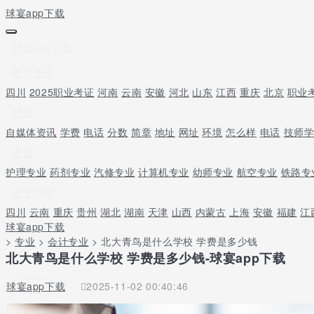
球宴app下载
球宴app下载
教育资讯
四川
2025职业考证
河南
云南
安徽
河北
山东
江西
重庆
北京
职业
招生
自媒体资讯
学费
电话
分数
简章
地址
网址
环境
怎么样
电话
技师
专业
护理专业
药剂专业
汽修专业
计算机专业
幼师专业
航空专业
铁路专
中专学校
四川
云南
重庆
贵州
湖北
湖南
天津
山西
内蒙古
上海
安徽
福建
江
球宴app下载
>
专业
>
会计专业
> 北大青鸟是什么学校 学费是多少钱
北大青鸟是什么学校 学费是多少钱-球宴app下载
球宴app下载
2025-11-02 00:40:46