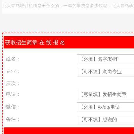
北大青鸟培训机构是干什么的，一年的学费是多少钱呢，北大青鸟学
北大青鸟简介
北大青鸟aptech成立于1999年。依托北京大学优质雄厚的教育
发展，200余家授权培训中心遍布全国60多个重要城市，全国合作院校
北大青鸟学校的收费标准
姓名：
不同专业技术方向学习时间不一样，那么意味着学费也就不一样，同
accp软件工程师课程、benet网络工程师、网络营销课程，针对大
专业：
时间不一样那么收费标准也就不一样，其中accp软件工程师和ben
多。
层次：
北大青鸟毕业是什么学历
电话：
北大青鸟是民办培训机构，学历是别的大学成人教育函授的。是承认
微信：
北大青鸟学员每个阶段通过考试可以同时获得两个证书：既包括国际权威
备注：
北大青鸟是技能 认证，主要以学习实际的技能为主，掌握技能才是