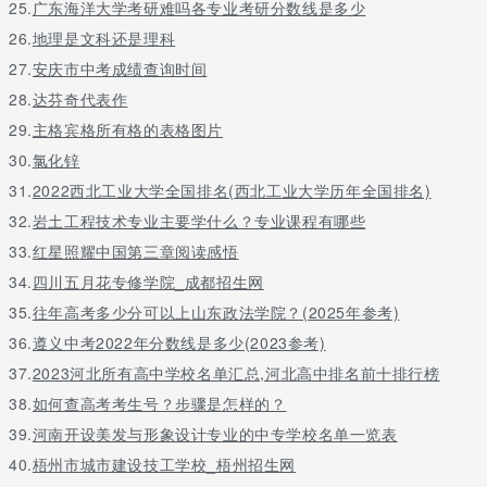
25.
广东海洋大学考研难吗各专业考研分数线是多少
26.
地理是文科还是理科
27.
安庆市中考成绩查询时间
28.
达芬奇代表作
29.
主格宾格所有格的表格图片
30.
氯化锌
31.
2022西北工业大学全国排名(西北工业大学历年全国排名)
32.
岩土工程技术专业主要学什么？专业课程有哪些
33.
红星照耀中国第三章阅读感悟
34.
四川五月花专修学院_成都招生网
35.
往年高考多少分可以上山东政法学院？(2025年参考)
36.
遵义中考2022年分数线是多少(2023参考)
37.
2023河北所有高中学校名单汇总,河北高中排名前十排行榜
38.
如何查高考考生号？步骤是怎样的？
39.
河南开设美发与形象设计专业的中专学校名单一览表
40.
梧州市城市建设技工学校_梧州招生网