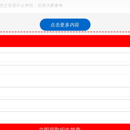
完之后是什么学历，仅供大家参考。
点击更多内容
资源和背景，秉承“教育改变生活”的发展理念，一直致力于培养中国it
超过600所，同10000余家知名企业建立了战略球宴app下载的合作伙
时it技术不同方向又适合不同人群学习。那么北大青鸟的课程开设针
专以及年龄偏大的人群开设学士后java课程、学士后课程、大数据课程、
et网络工程师是按学期收取，没学费大概8000-9000，而大学生和
的但是含金量不高。
的北大青鸟aptech认证，也包括国内知名度较高的osta认证。
最主要的。校区和当地的高校有合作的大学学历，毕业之后可以拿到。