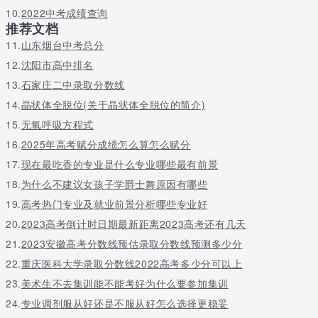
10.
2022中考成绩查询
推荐文档
11.
山东烟台中考总分
12.
沈阳市高中排名
13.
石家庄二中录取分数线
14.
晶状体全脱位(关于晶状体全脱位的简介)
15.
无氧呼吸方程式
16.
2025年高考赋分成绩怎么算怎么赋分
17.
现在最吃香的专业是什么专业哪些最有前景
18.
为什么不建议女孩子学爵士舞原因有哪些
19.
高考热门专业及就业前景分析哪些专业好
20.
2023高考倒计时日期最新距离2023高考还有几天
21.
2023安徽高考分数线预估录取分数线预测多少分
22.
重庆医科大学录取分数线2022高考多少分可以上
23.
美术生不去集训能不能考好为什么要参加集训
24.
专业调剂服从好还是不服从好怎么选择更稳妥