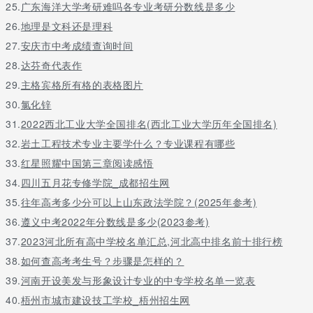
25.
广东海洋大学考研难吗各专业考研分数线是多少
文理兼
西餐工艺
27
640205
3
4800
26.
地理是文科还是理科
招
27.
安庆市中考成绩查询时间
文理兼
数字媒体应用技术
28
610210
3
4500
招
28.
达芬奇代表作
文理兼
29.
主格宾格所有格的表格图片
动漫制作技术
29
610207
3
4500
招
30.
氯化锌
家政服务与管理（儿童服务
文理兼
30
690302
3
4500
31.
2022西北工业大学全国排名(西北工业大学历年全国排名)
与管理）
招
文理兼
32.
岩土工程技术专业主要学什么？专业课程有哪些
社区管理与服务
31
690104
3
4500
招
33.
红星照耀中国第三章阅读感悟
辽宁林业职业技术学院优势专业推荐
34.
四川五月花专修学院_成都招生网
35.
往年高考多少分可以上山东政法学院？(2025年参考)
序号
专业名称
专业推荐指数
36.
遵义中考2022年分数线是多少(2023参考)
1
工程造价
5.0(41人)
37.
2
2023河北所有高中学校名单汇总,河北高中排名前十排行榜
电脑艺术设计
5.0(13人)
3
数控技术专业
5.0(10人)
38.
如何查高考考生号？步骤是怎样的？
4
城乡规划
5.0(6人)
39.
河南开设美发与形象设计专业的中专学校名单一览表
5
动漫制作技术专业
5.0(5人)
40.
梧州市城市建设技工学校_梧州招生网
6
林业技术专业
4.9(73人)