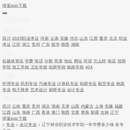
球宴app下载
球宴app下载
教育资讯
四川
2025职业考证
河南
云南
安徽
河北
山东
江西
重庆
北京
职业
考证
江苏
浙江
贵州
广东
留学
陕西
湖南
招生
自媒体资讯
学费
电话
分数
简章
地址
网址
环境
怎么样
电话
技师
学院
技工学校
卫生学校
幼师学校
铁路学校
404
专业
护理专业
药剂专业
汽修专业
计算机专业
幼师专业
航空专业
铁路
专业
电子商务
艺术设计
厨师专业
会计专业
中专学校
四川
云南
重庆
贵州
湖北
湖南
天津
山西
内蒙古
上海
安徽
福建
江西
山东
海南
广西
香港
澳门
陕西
甘肃
青海
新疆
吉林
辽宁
球宴app下载
>
专业
>
会计专业
> 辽宁林业职业技术学院一年学费多少钱 各专