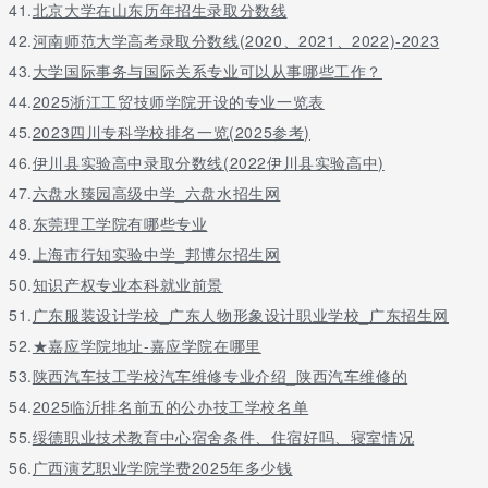
41.
北京大学在山东历年招生录取分数线
7
家具设计与制造
4.9(20人)
42.
河南师范大学高考录取分数线(2020、2021、2022)-2023
8
木材加工技术专业
4.9(19人)
43.
大学国际事务与国际关系专业可以从事哪些工作？
9
旅游英语
4.9(8人)
44.
2025浙江工贸技师学院开设的专业一览表
10
工程测量与监理
4.8(8人)
45.
2023四川专科学校排名一览(2025参考)
以上是小编整理的辽宁林业职业技术学院一年学费多少钱 各专业收
46.
伊川县实验高中录取分数线(2022伊川县实验高中)
费标准，仅供参考，具体收费情况还要以辽宁林业职业技术学院实
际情况为准。
47.
六盘水臻园高级中学_六盘水招生网
48.
东莞理工学院有哪些专业
49.
上海市行知实验中学_邦博尔招生网
50.
知识产权专业本科就业前景
51.
广东服装设计学校_广东人物形象设计职业学校_广东招生网
52.
★嘉应学院地址-嘉应学院在哪里
53.
陕西汽车技工学校汽车维修专业介绍_陕西汽车维修的
54.
2025临沂排名前五的公办技工学校名单
55.
绥德职业技术教育中心宿舍条件、住宿好吗、寝室情况
56.
广西演艺职业学院学费2025年多少钱