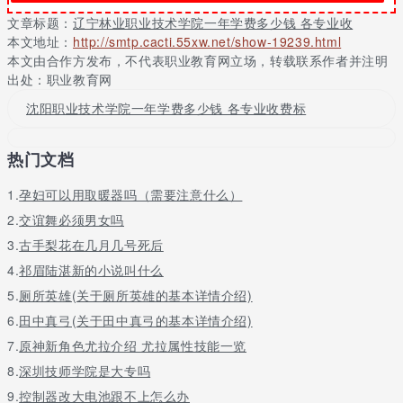
环境评价与咨询服务
7
520808
3
4500
招
文章标题：
辽宁林业职业技术学院一年学费多少钱 各专业收
文理兼
本文地址：
http://smtp.cacti.55xw.net/show-19239.html
污染修复与生态工程技术
8
520809
3
5000
招
本文由合作方发布，不代表职业教育网立场，转载联系作者并注明
出处：职业教育网
文理兼
园林技术
9
510202
3
4500
招
沈阳职业技术学院一年学费多少钱 各专业收费标
文理兼
园艺技术
10
510107
3
4500
招
热门文档
文理兼
园林工程技术
11
540106
3
4500
招
1.
孕妇可以用取暖器吗（需要注意什么）
文理兼
高尔夫球运动与管理
12
670405
3
4500
2.
交谊舞必须男女吗
招
3.
古手梨花在几月几号死后
文理兼
风景园林设计
13
540105
3
5000
招
4.
祁眉陆湛新的小说叫什么
文理兼
5.
厕所英雄(关于厕所英雄的基本详情介绍)
家具设计与制造
14
580105
3
4500
招
6.
田中真弓(关于田中真弓的基本详情介绍)
文理兼
数控技术
15
560103
3
4500
7.
原神新角色尤拉介绍 尤拉属性技能一览
招
文理兼
8.
深圳技师学院是大专吗
建筑室内设计
16
540104
3
4500
招
9.
控制器改大电池跟不上怎么办