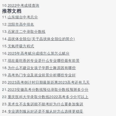
文理兼
会展策划与管理
17
640301
3
5000
10.
2022中考成绩查询
招
推荐文档
文理兼
建筑工程技术
11.
18
山东烟台中考总分
540301
3
4500
招
12.
沈阳市高中排名
文理兼
工程造价
19
540502
3
4500
13.
石家庄二中录取分数线
招
文理兼
14.
晶状体全脱位(关于晶状体全脱位的简介)
环境艺术设计
20
650111
3
4500
招
15.
无氧呼吸方程式
环境艺术设计（建筑动画设
文理兼
21
650111
3
4500
16.
2025年高考赋分成绩怎么算怎么赋分
计）
招
17.
现在最吃香的专业是什么专业哪些最有前景
文理兼
室内艺术设计
22
650109
3
5000
招
18.
为什么不建议女孩子学爵士舞原因有哪些
文理兼
19.
高考热门专业及就业前景分析哪些专业好
森林生态旅游
23
510207
3
4500
招
20.
2023高考倒计时日期最新距离2023高考还有几天
森林生态旅游（马术休闲骑
文理兼
24
510207
3
5000
21.
2023安徽高考分数线预估录取分数线预测多少分
乘）
招
22.
重庆医科大学录取分数线2022高考多少分可以上
文理兼
旅游管理
25
640101
3
4500
招
23.
美术生不去集训能不能考好为什么要参加集训
文理兼
24.
专业调剂服从好还是不服从好怎么选择更稳妥
酒店管理
26
640105
3
4500
招