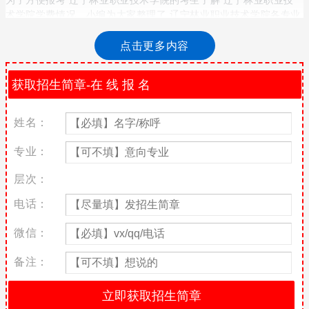
术学院学费情况，小编为大家整理了 辽宁林业职业技术学院各专业
学费标准，供参考!
点击更多内容
辽宁林业职业技术学院各专业收费标准
序
专业代
学
学费（元/年/
专业名称
科 类
号
码
制
生）
文理兼
姓名：
林业技术
1
510201
3
4500
招
文理兼
专业：
林业信息技术与管理
2
510213
3
4500
招
层次：
文理兼
工程测量技术
3
520301
3
4500
招
电话：
工程测量技术（工程测量与
文理兼
4
520301
3
4500
监理）
招
微信：
文理兼
摄影测量与遥感技术
5
520302
3
4500
招
备注：
文理兼
森林资源保护
6
510203
3
4500
招
文理兼