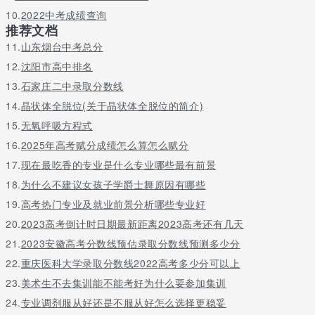
10.
2022中考成绩查询
推荐文档
11.
山东烟台中考总分
12.
沈阳市高中排名
13.
石家庄二中录取分数线
14.
晶状体全脱位(关于晶状体全脱位的简介)
15.
无氧呼吸方程式
16.
2025年高考赋分成绩怎么算怎么赋分
17.
现在最吃香的专业是什么专业哪些最有前景
18.
为什么不建议女孩子学爵士舞原因有哪些
19.
高考热门专业及就业前景分析哪些专业好
20.
2023高考倒计时日期最新距离2023高考还有几天
21.
2023安徽高考分数线预估录取分数线预测多少分
22.
重庆医科大学录取分数线2022高考多少分可以上
23.
美术生不去集训能不能考好为什么要参加集训
24.
专业调剂服从好还是不服从好怎么选择更稳妥