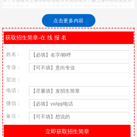
学院学费情况，小编为大家整理了上海中侨职业技术学院各专业学
费标准，供参考!
点击更多内容
上海中侨职业技术学院各专业收费标准
艺术类专业每生每学年15000元【沪发改价督（2015）1号】（艺
术类专业：广告设计与制作、艺术设计（少儿艺术）、室内艺术设
计、数字媒体艺术设计、人物形象设计（影视化妆））。
姓名：
其它专业每生每学年12000元【沪教委民（2015）4号】
专业：
上海中侨职业技术学院奖助政策
层次：
我校认真执行国家和上海市相关学生资助规定，被本校录取的家庭
电话：
经济困难学生可通过“绿色通道”申请入学，入学后可按规定申请国
家奖学金、国家励志奖学金、上海市奖学金、国家助学金、国家助
微信：
学贷款、勤工助学岗位、特殊困难补助和学费减免等。同时，学校
还设立学校奖学金、助学金等。我校承诺：确保被本校录取的学生
备注：
不因家庭经济困难而辍学。
上海中侨职业技术学院优势专业推荐