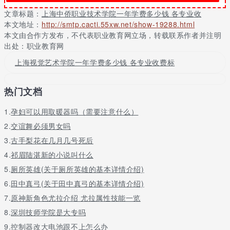
1、会计 推荐指数: 4.7(36人推荐)
文章标题：
上海中侨职业技术学院一年学费多少钱 各专业收
2、报关与国际货运 推荐指数: 4.6(16人推荐)
本文地址：
http://smtp.cacti.55xw.net/show-19288.html
本文由合作方发布，不代表职业教育网立场，转载联系作者并注明
3、金融管理 推荐指数: 3.8(14人推荐)
出处：职业教育网
4、物流管理 推荐指数: 4.9(13人推荐)
上海视觉艺术学院一年学费多少钱 各专业收费标
5、会展策划与管理 推荐指数: 4.4(13人推荐)
热门文档
6、汽车运用技术 推荐指数: 4.2(13人推荐)
1.
孕妇可以用取暖器吗（需要注意什么）
7、机电一体化技术 推荐指数: 4.3(12人推荐)
2.
交谊舞必须男女吗
8、国际航运业务管理 推荐指数: 4.1(8人推荐)
3.
古手梨花在几月几号死后
9、证券与期货 推荐指数: 3.7(8人推荐)
4.
祁眉陆湛新的小说叫什么
5.
厕所英雄(关于厕所英雄的基本详情介绍)
6.
田中真弓(关于田中真弓的基本详情介绍)
7.
原神新角色尤拉介绍 尤拉属性技能一览
8.
深圳技师学院是大专吗
9.
控制器改大电池跟不上怎么办