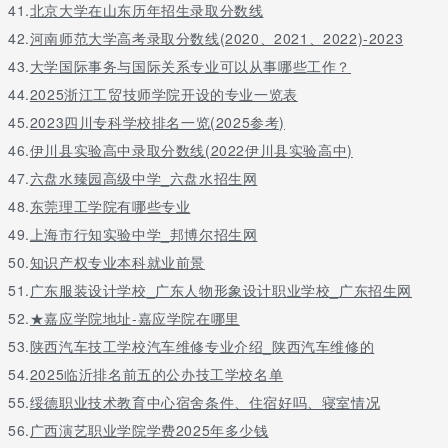
41.
北京大学在山东历年招生录取分数线
42.
河南师范大学高考录取分数线(2020、2021、2022)-2023
43.
大学国际事务与国际关系专业可以从事哪些工作？
44.
2025浙江工贸技师学院开设的专业一览表
45.
2023四川专科学校排名一览(2025参考)
46.
伊川县实验高中录取分数线(2022伊川县实验高中)
47.
六盘水臻园高级中学_六盘水招生网
48.
东莞理工学院有哪些专业
49.
上海市行知实验中学_邦博尔招生网
50.
知识产权专业本科就业前景
51.
广东服装设计学校_广东人物形象设计职业学校_广东招生网
52.
★嘉应学院地址-嘉应学院在哪里
53.
陕西汽车技工学校汽车维修专业介绍_陕西汽车维修的
54.
2025临沂排名前五的公办技工学校名单
55.
绥德职业技术教育中心宿舍条件、住宿好吗、寝室情况
56.
广西演艺职业学院学费2025年多少钱