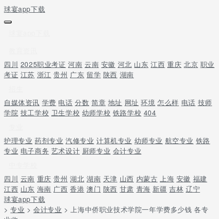
球宴app下载
球宴app下载
教育资讯
四川
2025职业考证
河南
云南
安徽
河北
山东
江西
重庆
北京
职业
考证
江苏
浙江
贵州
广东
留学
陕西
湖南
招生
自媒体资讯
学费
电话
分数
简章
地址
网址
环境
怎么样
电话
技师
学院
技工学校
卫生学校
幼师学校
铁路学校
404
专业
护理专业
药剂专业
汽修专业
计算机专业
幼师专业
航空专业
铁路
专业
电子商务
艺术设计
厨师专业
会计专业
中专学校
四川
云南
重庆
贵州
湖北
湖南
天津
山西
内蒙古
上海
安徽
福建
江西
山东
海南
广西
香港
澳门
陕西
甘肃
青海
新疆
吉林
辽宁
球宴app下载
>
专业
>
会计专业
> 上海中侨职业技术学院一年学费多少钱 各专