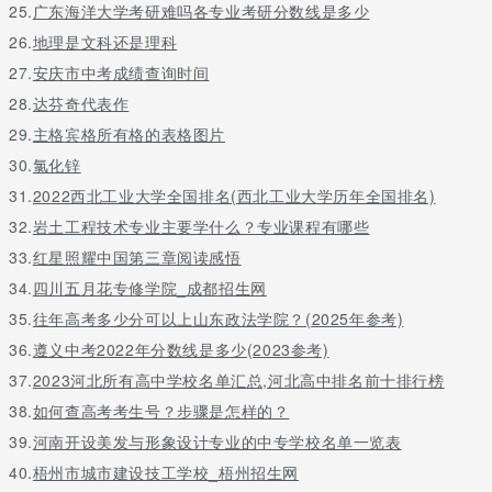
25.
广东海洋大学考研难吗各专业考研分数线是多少
26.
地理是文科还是理科
27.
安庆市中考成绩查询时间
28.
达芬奇代表作
29.
主格宾格所有格的表格图片
30.
氯化锌
31.
2022西北工业大学全国排名(西北工业大学历年全国排名)
32.
岩土工程技术专业主要学什么？专业课程有哪些
33.
红星照耀中国第三章阅读感悟
34.
四川五月花专修学院_成都招生网
35.
往年高考多少分可以上山东政法学院？(2025年参考)
36.
遵义中考2022年分数线是多少(2023参考)
37.
2023河北所有高中学校名单汇总,河北高中排名前十排行榜
38.
如何查高考考生号？步骤是怎样的？
39.
河南开设美发与形象设计专业的中专学校名单一览表
40.
梧州市城市建设技工学校_梧州招生网