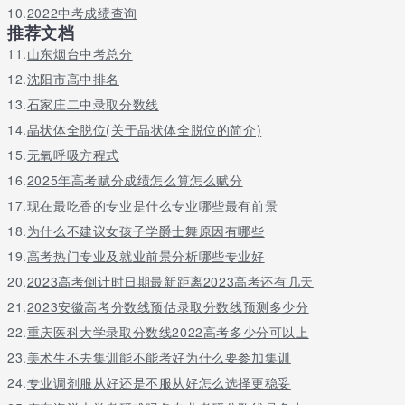
10.
2022中考成绩查询
推荐文档
11.
山东烟台中考总分
12.
沈阳市高中排名
13.
石家庄二中录取分数线
14.
晶状体全脱位(关于晶状体全脱位的简介)
15.
无氧呼吸方程式
16.
2025年高考赋分成绩怎么算怎么赋分
17.
现在最吃香的专业是什么专业哪些最有前景
18.
为什么不建议女孩子学爵士舞原因有哪些
19.
高考热门专业及就业前景分析哪些专业好
20.
2023高考倒计时日期最新距离2023高考还有几天
21.
2023安徽高考分数线预估录取分数线预测多少分
22.
重庆医科大学录取分数线2022高考多少分可以上
23.
美术生不去集训能不能考好为什么要参加集训
24.
专业调剂服从好还是不服从好怎么选择更稳妥