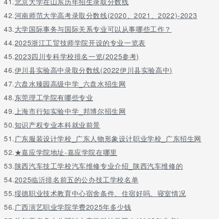
41.
北京大学在山东历年招生录取分数线
42.
河南师范大学高考录取分数线(2020、2021、2022)-2023
43.
大学国际事务与国际关系专业可以从事哪些工作？
44.
2025浙江工贸技师学院开设的专业一览表
45.
2023四川专科学校排名一览(2025参考)
46.
伊川县实验高中录取分数线(2022伊川县实验高中)
47.
六盘水臻园高级中学_六盘水招生网
48.
东莞理工学院有哪些专业
49.
上海市行知实验中学_邦博尔招生网
50.
知识产权专业本科就业前景
51.
广东服装设计学校_广东人物形象设计职业学校_广东招生网
52.
★嘉应学院地址-嘉应学院在哪里
53.
陕西汽车技工学校汽车维修专业介绍_陕西汽车维修的
54.
2025临沂排名前五的公办技工学校名单
55.
绥德职业技术教育中心宿舍条件、住宿好吗、寝室情况
56.
广西演艺职业学院学费2025年多少钱