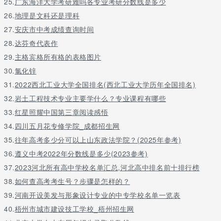
25.
广东海洋大学考研难吗各专业考研分数线是多少
26.
地理是文科还是理科
27.
安庆市中考成绩查询时间
28.
达芬奇代表作
29.
主格宾格所有格的表格图片
30.
氯化锌
31.
2022西北工业大学全国排名(西北工业大学历年全国排名)
32.
岩土工程技术专业主要学什么？专业课程有哪些
33.
红星照耀中国第三章阅读感悟
34.
四川五月花专修学院_成都招生网
35.
往年高考多少分可以上山东政法学院？(2025年参考)
36.
遵义中考2022年分数线是多少(2023参考)
37.
2023河北所有高中学校名单汇总,河北高中排名前十排行榜
38.
如何查高考考生号？步骤是怎样的？
39.
河南开设美发与形象设计专业的中专学校名单一览表
40.
梧州市城市建设技工学校_梧州招生网