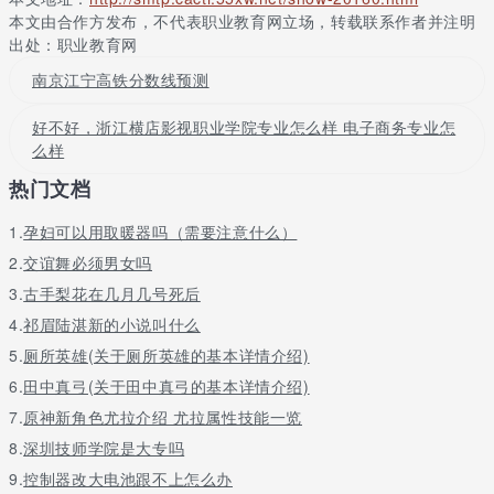
本文由合作方发布，不代表职业教育网立场，转载联系作者并注明
就连毕业以后的就业选择也是有所影响的，而以上所公布地太湖县
出处：职业教育网
技工学校地址是可以被进行查询地。
南京江宁高铁分数线预测
好不好，浙江横店影视职业学院专业怎么样 电子商务专业怎
么样
热门文档
1.
孕妇可以用取暖器吗（需要注意什么）
2.
交谊舞必须男女吗
3.
古手梨花在几月几号死后
4.
祁眉陆湛新的小说叫什么
5.
厕所英雄(关于厕所英雄的基本详情介绍)
6.
田中真弓(关于田中真弓的基本详情介绍)
7.
原神新角色尤拉介绍 尤拉属性技能一览
8.
深圳技师学院是大专吗
9.
控制器改大电池跟不上怎么办