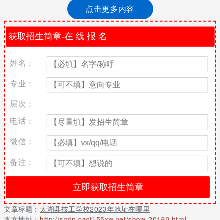
己去到学校中的地址情况介绍。
点击更多内容
太湖县技工学校地址：安徽省太湖县晋湖路368号
太湖县技工学校办学活动
秋高气爽，风轻云淡。在这美好的金秋我校迎来了校园秋季运动
姓名：
会，此次运动会分开幕式、比赛、闭幕式三个环节进行。由于全体
师生的热情参与，积极对待，使得此次运动会圆满成功。
专业：
各班运动员均赛出了风格和水平，特别是在女子400米、800米以及
层次：
1500米的比赛环节，展现出了巾帼不让须眉的风采，同时也给此次
运动会添上了浓重的一笔。当然男同学们表现也非常不错，在跳
电话：
高、跳远、乒乓等竞技中均取得了优良成绩。
微信：
太湖县技工学校办学发展
备注：
唱响青春，放飞自我。通过比赛丰富了校园生活，提高了学生的组
织能力和应变能力，增强了班级凝聚力。希望得奖选手能在今后的
学习和生活中也能积极向上争取上游。同时希望未能获奖的同学们
不要气馁继续加油，不负青春，不负韶华。
文章标题：
太湖县技工学校2023年地址在哪里
其实学生和家长所对其学校地址方面地了解情况是比较高的选择，
本文地址：
http://smtp.cacti.55xw.net/show-20160.html
毕竟一所学校地地址是可以直接影响到学生对学习的选择，当然了