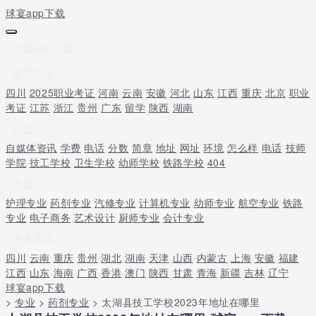
球宴app下载
球宴app下载
教育资讯
四川
2025职业考证
河南
云南
安徽
河北
山东
江西
重庆
北京
职业
考证
江苏
浙江
贵州
广东
留学
陕西
湖南
招生
自媒体资讯
学费
电话
分数
简章
地址
网址
环境
怎么样
电话
技师
学院
技工学校
卫生学校
幼师学校
铁路学校
404
专业
护理专业
药剂专业
汽修专业
计算机专业
幼师专业
航空专业
铁路
专业
电子商务
艺术设计
厨师专业
会计专业
中专学校
四川
云南
重庆
贵州
湖北
湖南
天津
山西
内蒙古
上海
安徽
福建
江西
山东
海南
广西
香港
澳门
陕西
甘肃
青海
新疆
吉林
辽宁
球宴app下载
>
专业
>
药剂专业
> 太湖县技工学校2023年地址在哪里