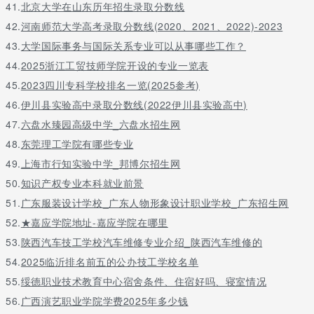
41.
北京大学在山东历年招生录取分数线
42.
河南师范大学高考录取分数线(2020、2021、2022)-2023
43.
大学国际事务与国际关系专业可以从事哪些工作？
44.
2025浙江工贸技师学院开设的专业一览表
45.
2023四川专科学校排名一览(2025参考)
46.
伊川县实验高中录取分数线(2022伊川县实验高中)
47.
六盘水臻园高级中学_六盘水招生网
48.
东莞理工学院有哪些专业
49.
上海市行知实验中学_邦博尔招生网
50.
知识产权专业本科就业前景
51.
广东服装设计学校_广东人物形象设计职业学校_广东招生网
52.
★嘉应学院地址-嘉应学院在哪里
53.
陕西汽车技工学校汽车维修专业介绍_陕西汽车维修的
54.
2025临沂排名前五的公办技工学校名单
55.
绥德职业技术教育中心宿舍条件、住宿好吗、寝室情况
56.
广西演艺职业学院学费2025年多少钱