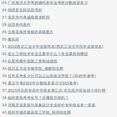
25.
广东海洋大学考研难吗各专业考研分数线是多少
26.
地理是文科还是理科
27.
安庆市中考成绩查询时间
28.
达芬奇代表作
29.
主格宾格所有格的表格图片
30.
氯化锌
31.
2022西北工业大学全国排名(西北工业大学历年全国排名)
32.
岩土工程技术专业主要学什么？专业课程有哪些
33.
红星照耀中国第三章阅读感悟
34.
四川五月花专修学院_成都招生网
35.
往年高考多少分可以上山东政法学院？(2025年参考)
36.
遵义中考2022年分数线是多少(2023参考)
37.
2023河北所有高中学校名单汇总,河北高中排名前十排行榜
38.
如何查高考考生号？步骤是怎样的？
39.
河南开设美发与形象设计专业的中专学校名单一览表
40.
梧州市城市建设技工学校_梧州招生网