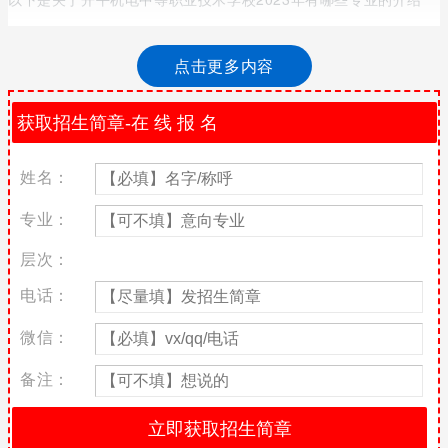
很多同学在选择好了学校之后却对于专业的选择比较迷茫，因为现
在每个学校都开设了很多专业，很多学生不知道怎么选择，这个时
点击更多内容
候，把学校专业了解透彻是一件非常有必要的事情，了解清楚了自
然就知道该如何进行选择。同学们可以选择就业前景好，有发展前
景的或者自己感兴趣的专业。
开平机电中等职业技术学校招生专业：电气运行与控制、农村电气
技术、制冷和空调设备运行与维修、机电设备安装与维修、数控技
姓名：
术应用、模具制造技术、汽车运用与维修、汽车电子技术应用、汽
车整车与配件营销、农业机械使用与维护、会计、电子商务、计算
专业：
机应用、计算机平面设计、文秘。
层次：
开平机电中等职业技术学校专业介绍
电话：
数控技术应用
微信：
数控技术应用专业培养与******现代化建设相适应，德、智、体、
美、劳全面发展，牢固掌握文化基础知识、具备从事数控加工和数
备注：
控设备操作与管理的基础理论知识和综合职业能力，有较强的实践
能力，在生产、服务、技术、管理第一线从事数控设备及其它机电
设备操作与维护的高素质劳动者和初中级应用型专门人才。