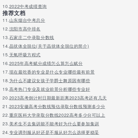
10.
2022中考成绩查询
本专业毕业生可在各类汽车维修企业从事汽车发动机维修、底盘维
推荐文档
修、汽车电气维修和汽车外形整修等各类汽车维修工作;也可以从事
11.
山东烟台中考总分
汽车零配件管理、汽车维修业务接待、汽车及配件销售等工作。
12.
沈阳市高中排名
开平机电中等职业技术学校教学条件好，教学质量高，学生在校是
13.
石家庄二中录取分数线
能全面系统化的学习专业知识，专业能力强，毕业后能更好胜任工
作岗位，是一所值得大家了解报名的院校。如果你决定了学习某项
14.
晶状体全脱位(关于晶状体全脱位的简介)
专业，你就要把所有的精力都放在专业的学习上，自己多做一些成
15.
无氧呼吸方程式
果出来，这样以后你找工作才更容易些。
16.
2025年高考赋分成绩怎么算怎么赋分
17.
现在最吃香的专业是什么专业哪些最有前景
关于更多开平机电中等职业技术学校2023年有哪些专业请留言或者
18.
为什么不建议女孩子学爵士舞原因有哪些
咨询老师
19.
高考热门专业及就业前景分析哪些专业好
20.
2023高考倒计时日期最新距离2023高考还有几天
21.
2023安徽高考分数线预估录取分数线预测多少分
22.
重庆医科大学录取分数线2022高考多少分可以上
23.
美术生不去集训能不能考好为什么要参加集训
24.
专业调剂服从好还是不服从好怎么选择更稳妥