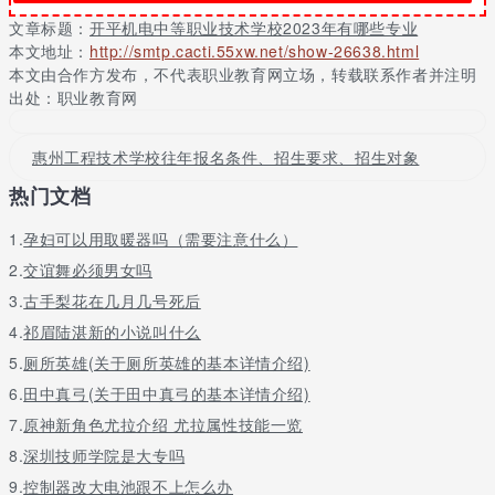
本专业毕业生主要面向企业，一般从事数控技术的工作，其主要球
文章标题：
开平机电中等职业技术学校2023年有哪些专业
宴app下载的业务范围是：从事数控机床的加工工艺规程的制定及
本文地址：
http://smtp.cacti.55xw.net/show-26638.html
数控加工生产、建设工作;数控编程及设计;数控机床的安装、调试
本文由合作方发布，不代表职业教育网立场，转载联系作者并注明
及维护、维修及服务等。该专业近年就业的单位主要有大连柴油机
出处：职业教育网
厂、大连机床厂、冰山集团、佳能、三洋制冷、中村精密、最上世
纪模塑有限公司
惠州工程技术学校往年报名条件、招生要求、招生对象
电子商务
热门文档
电子商务专业是指融计算机科学、市场营销学、管理学、经济学、
法学和现代物流于一体的新型交叉学科。简称电商专业。
1.
孕妇可以用取暖器吗（需要注意什么）
电子商务专业培养掌握计算机信息技术、市场营销、国际贸易、管
2.
交谊舞必须男女吗
理、法律和现代物流的基本理论及基础知识，具有利用网络开展商
3.
古手梨花在几月几号死后
务活动的能力和利用计算机信息技术、现代物流方法改善企业管理
4.
祁眉陆湛新的小说叫什么
方法，提高企业管理水平能力的创新型复合型电子商务高级专门人
才。适合21世纪的要求的对口企业的培养目标。
5.
厕所英雄(关于厕所英雄的基本详情介绍)
6.
田中真弓(关于田中真弓的基本详情介绍)
汽车运用与维修
7.
原神新角色尤拉介绍 尤拉属性技能一览
教学计划培养适应****现代化建设需要的德、智、体全面发展的，具
8.
深圳技师学院是大专吗
备初步的汽车设计能力并能从事汽车制造、检测、维修、营销、管
理、服务等方面工作的应用型、复合型工程技术人才。
9.
控制器改大电池跟不上怎么办