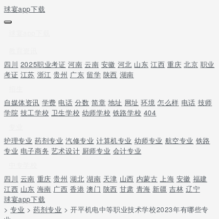
球宴app下载
球宴app下载
教育资讯
四川
2025职业考证
河南
云南
安徽
河北
山东
江西
重庆
北京
职业
考证
江苏
浙江
贵州
广东
留学
陕西
湖南
招生
自媒体资讯
学费
电话
分数
简章
地址
网址
环境
怎么样
电话
技师
学院
技工学校
卫生学校
幼师学校
铁路学校
404
专业
护理专业
药剂专业
汽修专业
计算机专业
幼师专业
航空专业
铁路
专业
电子商务
艺术设计
厨师专业
会计专业
中专学校
四川
云南
重庆
贵州
湖北
湖南
天津
山西
内蒙古
上海
安徽
福建
江西
山东
海南
广西
香港
澳门
陕西
甘肃
青海
新疆
吉林
辽宁
球宴app下载
>
专业
>
药剂专业
> 开平机电中等职业技术学校2023年有哪些专