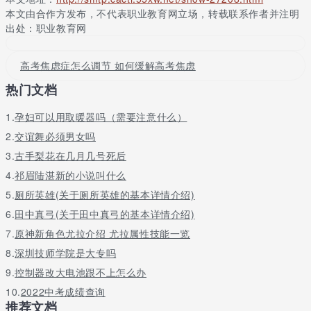
式。
本文由合作方发布，不代表职业教育网立场，转载联系作者并注明
出处：职业教育网
法律和政治虽然联系紧密，但是就本科生而言，法律和政治的联系
最主要的可能体现在立法思想之中，对宪法行政法的帮助比较大，
不过高中政治都是很简单的，你只要掌握基本的方向就可以了，不
高考焦虑症怎么调节 如何缓解高考焦虑
用太担心的。
热门文档
1.
孕妇可以用取暖器吗（需要注意什么）
2.
交谊舞必须男女吗
3.
古手梨花在几月几号死后
4.
祁眉陆湛新的小说叫什么
5.
厕所英雄(关于厕所英雄的基本详情介绍)
6.
田中真弓(关于田中真弓的基本详情介绍)
7.
原神新角色尤拉介绍 尤拉属性技能一览
8.
深圳技师学院是大专吗
9.
控制器改大电池跟不上怎么办
10.
2022中考成绩查询
推荐文档