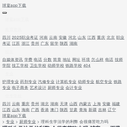
球宴app下载
球宴app下载
教育资讯
四川
2025职业考证
河南
云南
安徽
河北
山东
江西
重庆
北京
职业
考证
江苏
浙江
贵州
广东
留学
陕西
湖南
招生
自媒体资讯
学费
电话
分数
简章
地址
网址
环境
怎么样
电话
技师
学院
技工学校
卫生学校
幼师学校
铁路学校
404
专业
护理专业
药剂专业
汽修专业
计算机专业
幼师专业
航空专业
铁路
专业
电子商务
艺术设计
厨师专业
会计专业
中专学校
四川
云南
重庆
贵州
湖北
湖南
天津
山西
内蒙古
上海
安徽
福建
江西
山东
海南
广西
香港
澳门
陕西
甘肃
青海
新疆
吉林
辽宁
球宴app下载
>
专业
>
厨师专业
> 理科生学法学的利弊 会很痛苦吃力吗