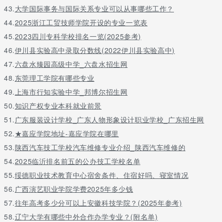
43.
大学国际事务与国际关系专业可以从事哪些工作？
44.
2025浙江工贸技师学院开设的专业一览表
45.
2023四川专科学校排名一览(2025参考)
46.
伊川县实验高中录取分数线(2022伊川县实验高中)
47.
六盘水臻园高级中学_六盘水招生网
48.
东莞理工学院有哪些专业
49.
上海市行知实验中学_邦博尔招生网
50.
知识产权专业本科就业前景
51.
广东服装设计学校_广东人物形象设计职业学校_广东招生网
52.
★嘉应学院地址-嘉应学院在哪里
53.
陕西汽车技工学校汽车维修专业介绍_陕西汽车维修的
54.
2025临沂排名前五的公办技工学校名单
55.
绥德职业技术教育中心宿舍条件、住宿好吗、寝室情况
56.
广西演艺职业学院学费2025年多少钱
57.
往年高考多少分可以上安徽科技学院？(2025年参考)
58.
辽宁大学有哪些中外合作办学专业？(附名单)