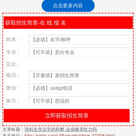
枯燥，就看你自己是否能适应这种学习模式。
点击更多内容
理科生学法有什么优势吗
法学文理都差不多，谈不上优势劣势。虽然有刻板印象觉得理科生
背功不行，文科生逻辑不行的，但我个人觉得没有依据。论记忆
姓名：
量，在所有本科学科里都是大的，文理科都要有比较好的记忆力(事
实上早就超出高中文科那点记忆难度了)。论逻辑，主要也是语义逻
专业：
辑，理科生擅长的数理逻辑在这体现不出什么优势，文理都得重新
接触。
层次：
法学是个相对独立的学科，不依赖任何高中既有的“知识”。理论上
电话：
所有人都是从零开始，适不适合更多的是看个人，而不是文理科。
微信：
理科生学法律会不会很困难
备注：
法律平时注重逻辑，在考试的时候只要你记性不差都没问题。
法律这门学科对文理科没有要求，也不是说文科学生就有优势，因
为理科生逻辑较强，法律又是十分严谨的。
所以理科生学习法律没有什么天然的障碍的，但是法律学习基本上
文章标题：
理科生学法学的利弊 会很痛苦吃力吗
是靠背出来的，对于一个理科生来说不知道能否适应这样的学习方
本文地址：
http://smtp.cacti.55xw.net/show-27208.html