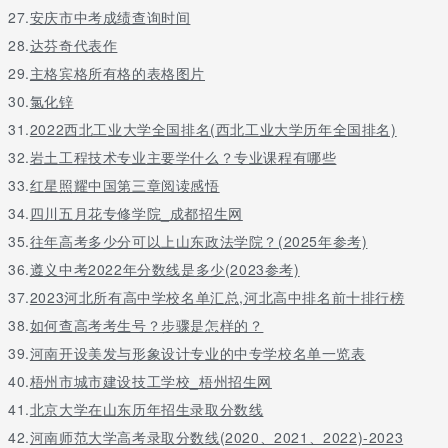
27.
安庆市中考成绩查询时间
28.
达芬奇代表作
29.
主格宾格所有格的表格图片
30.
氯化锌
31.
2022西北工业大学全国排名(西北工业大学历年全国排名)
32.
岩土工程技术专业主要学什么？专业课程有哪些
33.
红星照耀中国第三章阅读感悟
34.
四川五月花专修学院_成都招生网
35.
往年高考多少分可以上山东政法学院？(2025年参考)
36.
遵义中考2022年分数线是多少(2023参考)
37.
2023河北所有高中学校名单汇总,河北高中排名前十排行榜
38.
如何查高考考生号？步骤是怎样的？
39.
河南开设美发与形象设计专业的中专学校名单一览表
40.
梧州市城市建设技工学校_梧州招生网
41.
北京大学在山东历年招生录取分数线
42.
河南师范大学高考录取分数线(2020、2021、2022)-2023