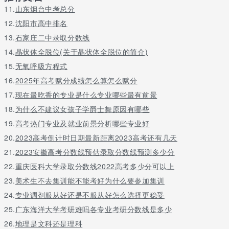
11.
山东烟台中考总分
12.
沈阳市高中排名
13.
石家庄二中录取分数线
14.
晶状体全脱位(关于晶状体全脱位的简介)
15.
无氧呼吸方程式
16.
2025年高考赋分成绩怎么算怎么赋分
17.
现在最吃香的专业是什么专业哪些最有前景
18.
为什么不建议女孩子学爵士舞原因有哪些
19.
高考热门专业及就业前景分析哪些专业好
20.
2023高考倒计时日期最新距离2023高考还有几天
21.
2023安徽高考分数线预估录取分数线预测多少分
22.
重庆医科大学录取分数线2022高考多少分可以上
23.
美术生不去集训能不能考好为什么要参加集训
24.
专业调剂服从好还是不服从好怎么选择更稳妥
25.
广东海洋大学考研难吗各专业考研分数线是多少
26.
地理是文科还是理科