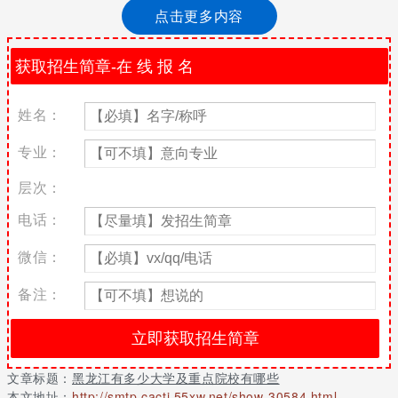
786所。
点击更多内容
黑龙江一共有多少所大学
据最新数据统计，全国共有普通高等学校2663所(含独立学院265
所)。其中，本科院校1245所，高职（专科）院校1418所。全国共
姓名：
有成人高等学校277所。民办的其他高等教育机构786所。加起来一
共有大学3726所。
专业：
成人高等学
普通高校
层次：
校
民办的其
地
高校
高职
电话：
他高等教
其中：
其中：
区
总数
本科
（专
合
育机构
合计
中央部
中央部
院校
科）院
计
微信：
门办
门办
校
备注：
总
2663
119
1245
1418
277
13
786
3726
计
黑
龙
81
3
39
42
20
0
35
136
江
文章标题：
黑龙江有多少大学及重点院校有哪些
本文地址：
http://smtp.cacti.55xw.net/show-30584.html