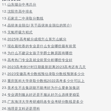
11.
山东烟台中考总分
12.
沈阳市高中排名
13.
石家庄二中录取分数线
14.
晶状体全脱位(关于晶状体全脱位的简介)
15.
无氧呼吸方程式
16.
2025年高考赋分成绩怎么算怎么赋分
17.
现在最吃香的专业是什么专业哪些最有前景
18.
为什么不建议女孩子学爵士舞原因有哪些
19.
高考热门专业及就业前景分析哪些专业好
20.
2023高考倒计时日期最新距离2023高考还有几天
21.
2023安徽高考分数线预估录取分数线预测多少分
22.
重庆医科大学录取分数线2022高考多少分可以上
23.
美术生不去集训能不能考好为什么要参加集训
24.
专业调剂服从好还是不服从好怎么选择更稳妥
25.
广东海洋大学考研难吗各专业考研分数线是多少
26.
地理是文科还是理科