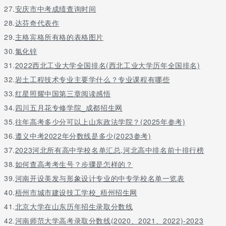
27.
安庆市中考成绩查询时间
28.
达芬奇代表作
29.
主格宾格所有格的表格图片
30.
氯化锌
31.
2022西北工业大学全国排名(西北工业大学历年全国排名)
32.
岩土工程技术专业主要学什么？专业课程有哪些
33.
红星照耀中国第三章阅读感悟
34.
四川五月花专修学院_成都招生网
35.
往年高考多少分可以上山东政法学院？(2025年参考)
36.
遵义中考2022年分数线是多少(2023参考)
37.
2023河北所有高中学校名单汇总,河北高中排名前十排行榜
38.
如何查高考考生号？步骤是怎样的？
39.
河南开设美发与形象设计专业的中专学校名单一览表
40.
梧州市城市建设技工学校_梧州招生网
41.
北京大学在山东历年招生录取分数线
42.
河南师范大学高考录取分数线(2020、2021、2022)-2023