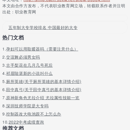
黑龙江重点高校介绍
本文由合作方发布，不代表职业教育网立场，转载联系作者并注明
出处：职业教育网
黑龙江985高校有1所（同时也是211）：哈尔滨工业大学。
非985的211高校还有三所：哈尔滨工程大学、东北农业大学、东北
林业大学。
五年制大专学校排名 中国最好的大专
其中，哈尔滨工业大学国内最早的九所重点大学之一，被认为是国
热门文档
内一流高校。哈尔滨工程大学也以“哈军工”知名，其三海一核专业
很有特色。
1.
孕妇可以用取暖器吗（需要注意什么）
2.
交谊舞必须男女吗
3.
古手梨花在几月几号死后
4.
祁眉陆湛新的小说叫什么
5.
厕所英雄(关于厕所英雄的基本详情介绍)
6.
田中真弓(关于田中真弓的基本详情介绍)
7.
原神新角色尤拉介绍 尤拉属性技能一览
8.
深圳技师学院是大专吗
9.
控制器改大电池跟不上怎么办
10.
2022中考成绩查询
推荐文档