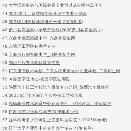
43.
大学国际事务与国际关系专业可以从事哪些工作？
44.
2025浙江工贸技师学院开设的专业一览表
45.
2023四川专科学校排名一览(2025参考)
46.
伊川县实验高中录取分数线(2022伊川县实验高中)
47.
六盘水臻园高级中学_六盘水招生网
48.
东莞理工学院有哪些专业
49.
上海市行知实验中学_邦博尔招生网
50.
知识产权专业本科就业前景
51.
广东服装设计学校_广东人物形象设计职业学校_广东招生网
52.
★嘉应学院地址-嘉应学院在哪里
53.
陕西汽车技工学校汽车维修专业介绍_陕西汽车维修的
54.
2025临沂排名前五的公办技工学校名单
55.
绥德职业技术教育中心宿舍条件、住宿好吗、寝室情况
56.
广西演艺职业学院学费2025年多少钱
57.
往年高考多少分可以上安徽科技学院？(2025年参考)
58.
辽宁大学有哪些中外合作办学专业？(附名单)