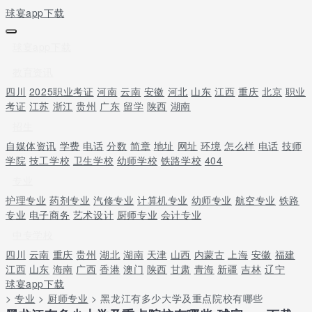
球宴app下载
球宴app下载
教育资讯
四川
2025职业考证
河南
云南
安徽
河北
山东
江西
重庆
北京
职业
考证
江苏
浙江
贵州
广东
留学
陕西
湖南
招生
自媒体资讯
学费
电话
分数
简章
地址
网址
环境
怎么样
电话
技师
学院
技工学校
卫生学校
幼师学校
铁路学校
404
专业
护理专业
药剂专业
汽修专业
计算机专业
幼师专业
航空专业
铁路
专业
电子商务
艺术设计
厨师专业
会计专业
中专学校
四川
云南
重庆
贵州
湖北
湖南
天津
山西
内蒙古
上海
安徽
福建
江西
山东
海南
广西
香港
澳门
陕西
甘肃
青海
新疆
吉林
辽宁
球宴app下载
>
专业
>
厨师专业
> 黑龙江有多少大学及重点院校有哪些