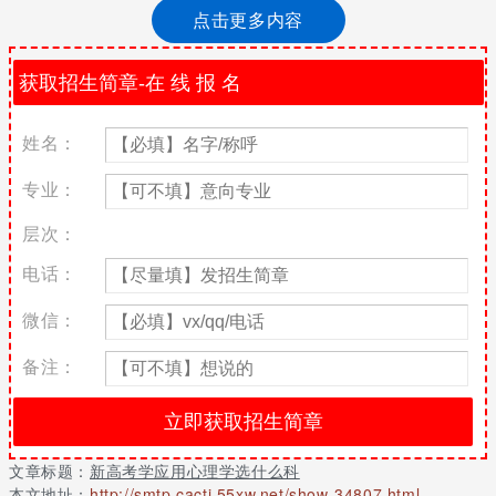
点击更多内容
应用心理学专业选科要求
注：各省招生的学校和专业以当年实际公布为准。
院校代
院校名
专业名
招考
首选科
再选科目
专业代码
姓名：
码
称
称
方向
目要求
要求
物理或
专业：
北京林
应用心
不提科目
10022
071102
历史均
业大学
理学
要求
可
层次：
物理或
中国政
应用心
不提科目
电话：
10053
071102
历史均
法大学
理学
要求
可
微信：
物理或
中国民
应用心
不提科目
10059
071102
历史均
航大学
理学
要求
备注：
可
天津中
物理或
应用心
不提科目
10063
医药大
071102
历史均
理学
要求
学
可
文章标题：
新高考学应用心理学选什么科
天津师
应用心
不提科目
师范
仅物理
本文地址：
10065
http://smtp.cacti.55xw.net/show-34807.html
071102