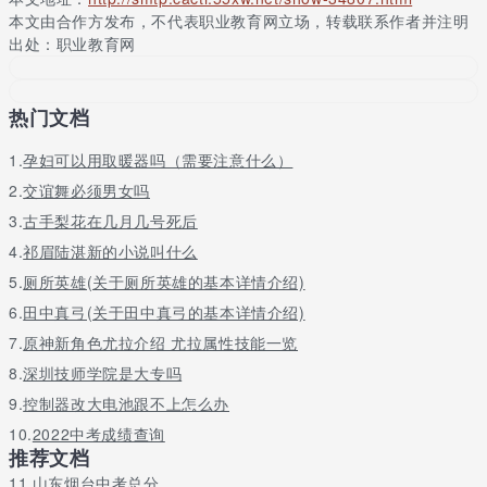
范大学
理学
要求
本文由合作方发布，不代表职业教育网立场，转载联系作者并注明
天津职
出处：职业教育网
物理或
业技术
应用心
不提科目
历史均
10066
071102
师范大
理学
要求
可
学
热门文档
物理或
保定学
应用心
不提科目
10096
071102
历史均
1.
孕妇可以用取暖器吗（需要注意什么）
院
理学
要求
可
2.
交谊舞必须男女吗
生物(1门
3.
古手梨花在几月几号死后
山西大
应用心
科目考生
仅物理
10108
071102
4.
祁眉陆湛新的小说叫什么
学
理学
必须选考
方可报考)
5.
厕所英雄(关于厕所英雄的基本详情介绍)
物理或
6.
田中真弓(关于田中真弓的基本详情介绍)
长治医
应用心
不提科目
10117
071102
历史均
7.
原神新角色尤拉介绍 尤拉属性技能一览
学院
理学
要求
可
8.
深圳技师学院是大专吗
太原师
应用心
不提科目
仅物理
10119
071102
9.
控制器改大电池跟不上怎么办
范学院
理学
要求
10.
2022中考成绩查询
黑龙江
物理或
应用心
不提科目
推荐文档
10228
中医药
071102
历史均
理学
要求
大学
可
11.
山东烟台中考总分