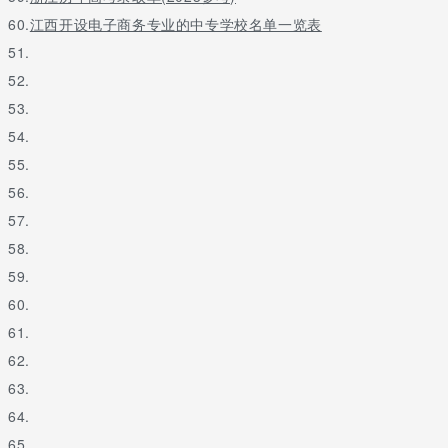
物理或
60.
江西开设电子商务专业的中专学校名单一览表
赣南医
应用心
不提科目
10413
071102
历史均
学院
理学
要求
51.
可
52.
物理或
赣南师
应用心
不提科目
53.
10418
071102
历史均
范大学
理学
要求
可
54.
物理或
55.
井冈山
应用心
不提科目
10419
071102
历史均
大学
理学
要求
56.
可
57.
物理或
济宁医
应用心
不提科目
10443
071102
历史均
58.
学院
理学
要求
可
59.
物理或
60.
聊城大
应用心
不提科目
10447
071102
历史均
学
理学
要求
61.
可
62.
河南中
物理或
应用心
不提科目
10471
医药大
071102
历史均
63.
理学
要求
学
可
64.
湖北中
物理或
应用心
不提科目
65.