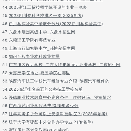
安徽农
应用心
不提科目
10364
071102
历史均
业大学
理学
要求
44.
2025浙江工贸技师学院开设的专业一览表
可
45.
2023四川专科学校排名一览(2025参考)
化学,生物
46.
伊川县实验高中录取分数线(2022伊川县实验高中)
(2门科目
淮北师
应用心
10373
071102
仅物理
考生选考
47.
六盘水臻园高级中学_六盘水招生网
范大学
理学
其中一门
48.
东莞理工学院有哪些专业
即可报考)
49.
上海市行知实验中学_邦博尔招生网
生物(1门
物理或
福州大
应用心
科目考生
50.
知识产权专业本科就业前景
历史均
10386
071102
学
理学
必须选考
51.
广东服装设计学校_广东人物形象设计职业学校_广东招生网
可
方可报考)
52.
★嘉应学院地址-嘉应学院在哪里
物理或
泉州师
应用心
不提科目
53.
陕西汽车技工学校汽车维修专业介绍_陕西汽车维修的
10399
071102
历史均
范学院
理学
要求
可
54.
2025临沂排名前五的公办技工学校名单
物理或
55.
绥德职业技术教育中心宿舍条件、住宿好吗、寝室情况
南昌大
应用心
不提科目
10403
071102
历史均
56.
广西演艺职业学院学费2025年多少钱
学
理学
要求
可
57.
往年高考多少分可以上安徽科技学院？(2025年参考)
江西中
物理或
应用心
不提科目
58.
辽宁大学有哪些中外合作办学专业？(附名单)
10412
医药大
071102
历史均
理学
要求
学
可
59.
浙江历年高考录取率(2023参考)