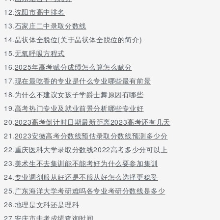
化学,生物
12.
沈阳市高中排名
(2门科目
13.
石家庄二中录取分数线
苏州大
应用心
10285
071102
仅物理
考生选考
学
理学
14.
晶状体全脱位(关于晶状体全脱位的简介)
其中一门
即可报考)
15.
无氧呼吸方程式
物理或
16.
2025年高考赋分成绩怎么算怎么赋分
南通大
应用心
不提科目
10304
071102
历史均
17.
现在最吃香的专业是什么专业哪些最有前景
学
理学
要求
可
18.
为什么不建议女孩子学爵士舞原因有哪些
物理或
江苏师
应用心
不提科目
19.
高考热门专业及就业前景分析哪些专业好
10320
071102
历史均
范大学
理学
要求
可
20.
2023高考倒计时日期最新距离2023高考还有几天
物理或
21.
2023安徽高考分数线预估录取分数线预测多少分
盐城师
应用心
不提科目
10324
071102
历史均
范学院
理学
要求
22.
重庆医科大学录取分数线2022高考多少分可以上
可
23.
美术生不去集训能不能考好为什么要参加集训
物理或
苏州科
应用心
不提科目
24.
专业调剂服从好还是不服从好怎么选择更稳妥
10332
071102
历史均
技大学
理学
要求
可
25.
广东海洋大学考研难吗各专业考研分数线是多少
物理或
26.
地理是文科还是理科
浙江工
应用心
不提科目
10337
071102
历史均
业大学
理学
要求
27.
安庆市中考成绩查询时间