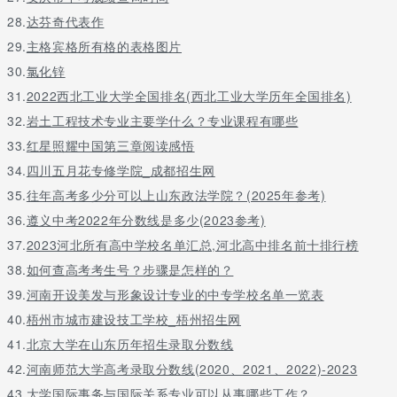
可
28.
达芬奇代表作
物理或
浙江理
应用心
不提科目
10338
071102
历史均
29.
主格宾格所有格的表格图片
工大学
理学
要求
可
30.
氯化锌
物理或
31.
2022西北工业大学全国排名(西北工业大学历年全国排名)
温州医
应用心
不提科目
10343
071102
历史均
科大学
理学
要求
32.
岩土工程技术专业主要学什么？专业课程有哪些
可
33.
红星照耀中国第三章阅读感悟
生物,思想
政治(2门
34.
四川五月花专修学院_成都招生网
浙江师
应用心
科目考生
35.
往年高考多少分可以上山东政法学院？(2025年参考)
师范
仅物理
10345
071102
范大学
理学
选考其中
36.
遵义中考2022年分数线是多少(2023参考)
一门即可
报考)
37.
2023河北所有高中学校名单汇总,河北高中排名前十排行榜
物理或
38.
如何查高考考生号？步骤是怎样的？
湖州师
应用心
不提科目
10347
071102
历史均
范学院
理学
要求
39.
河南开设美发与形象设计专业的中专学校名单一览表
可
40.
梧州市城市建设技工学校_梧州招生网
物理或
温州大
应用心
不提科目
41.
北京大学在山东历年招生录取分数线
10351
071102
师范
历史均
学
理学
要求
可
42.
河南师范大学高考录取分数线(2020、2021、2022)-2023
物理或
43.
大学国际事务与国际关系专业可以从事哪些工作？