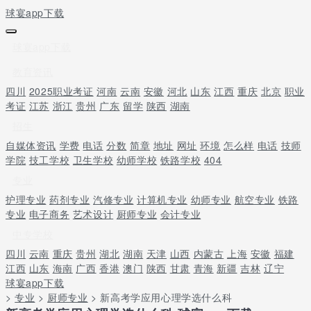
球宴app下载
球宴app下载
教育资讯
四川
2025职业考证
河南
云南
安徽
河北
山东
江西
重庆
北京
职业
考证
江苏
浙江
贵州
广东
留学
陕西
湖南
招生
自媒体资讯
学费
电话
分数
简章
地址
网址
环境
怎么样
电话
技师
学院
技工学校
卫生学校
幼师学校
铁路学校
404
专业
护理专业
药剂专业
汽修专业
计算机专业
幼师专业
航空专业
铁路
专业
电子商务
艺术设计
厨师专业
会计专业
中专学校
四川
云南
重庆
贵州
湖北
湖南
天津
山西
内蒙古
上海
安徽
福建
江西
山东
海南
广西
香港
澳门
陕西
甘肃
青海
新疆
吉林
辽宁
球宴app下载
>
专业
>
厨师专业
> 新高考学应用心理学选什么科