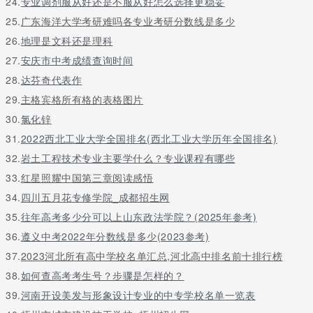
24.
专业调剂服从好还是不服从好怎么选择更稳妥
言或者咨询老师
25.
广东海洋大学考研难吗各专业考研分数线是多少
26.
地理是文科还是理科
27.
安庆市中考成绩查询时间
28.
达芬奇代表作
29.
主格宾格所有格的表格图片
30.
氯化锌
31.
2022西北工业大学全国排名(西北工业大学历年全国排名)
32.
岩土工程技术专业主要学什么？专业课程有哪些
33.
红星照耀中国第三章阅读感悟
34.
四川五月花专修学院_成都招生网
35.
往年高考多少分可以上山东政法学院？(2025年参考)
36.
遵义中考2022年分数线是多少(2023参考)
37.
2023河北所有高中学校名单汇总,河北高中排名前十排行榜
38.
如何查高考考生号？步骤是怎样的？
39.
河南开设美发与形象设计专业的中专学校名单一览表