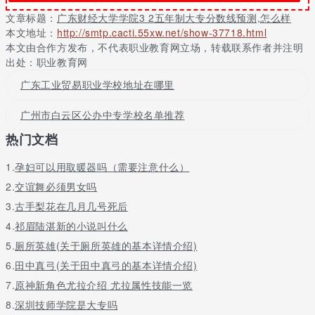
不同地区，不同的院校录取分数线不同，一般在300分到500分左
文章标题：
广东财经大学学院3 2五年制大专分数线预测,怎么样
右。我校分数线可咨询招生老师
本文地址：
http://smtp.cacti.55xw.net/show-37718.html
本文由合作方发布，不代表职业教育网立场，转载联系作者并注明
03.初中成绩不好学什么好1、学历 技能 包实习，推荐就业其中五
出处：职业教育网
年制大专拿到的是大专学历，所以在学历上它完全ok，没有问题。
至于技能，它与中职、技校一样，培养的都是高技能型人才，所以
广东工业贸易职业学校地址在哪里
技术也是ok的。国家实行“1 x证书制度”试点工作，为的就是推行这
种“学历 技能证书”教学模式，让孩子们在拿到学历的同时，又能学
广州市白云区公办中专学校名单推荐
到真正的技术。甚至有的学校会推出“初中毕业生五年一贯制直升大
热门文档
学定点委培项目”，包实习，让孩子通过实习的方式真正学到东西；
推荐就业，在一定程度上解决家长担心孩子就业困难的问题。2、初
1.
孕妇可以用取暖器吗（需要注意什么）
中生直接读五年，节省时间五年制大专“2 3”模式，就是读两年高中
预科直升大专，五年可读完大专学历，如需本科学历再续读一年。
2.
交谊舞必须男女吗
相较于孩子考入普高读三年，再参加高考读大专三年，节省了一年
3.
古手梨花在几月几号死后
时间。当然了，若是能够考上普高，未来要参加高考拿本科学历的
4.
祁眉陆湛新的小说叫什么
孩子，我们还是建议对方读普高，参加高考。虽然同样是国家承认
的大专学历，参加过高考的三年制大专与未参加过高考的五年制大
5.
厕所英雄(关于厕所英雄的基本详情介绍)
专，社会的认同度多少有些区别。3、很多人一听五年制大专学历没
6.
田中真弓(关于田中真弓的基本详情介绍)
有三年制大专学历好，心理就开始有些无法接受，这点没什么好说
7.
原神新角色尤拉介绍 尤拉属性技能一览
的，毕竟三年制大专首先要让孩子考上普高，再参加高考，若是连
普高都考不上，还有什么好说的？但是，读了五年制大专是不是就
8.
深圳技师学院是大专吗