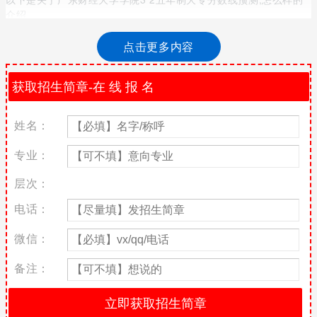
介绍
由于很多中学生在学校成绩并不好，可能难以考入高中学习，所以
点击更多内容
近些年选择职业技术学校学习的人数也变得越来越多，为了未来工
作有良好的发展，现在择校和选择专业就是比较重要的。广东近些
年可以选择的中职中专学校也越来越多，不同学校的教学实力、质
量和环境等多个方面都有很大的差异，因而要谨慎抉择。而广东财
经大学学院是当地深受很多家长和学生们都比较认可的职业技术学
姓名：
校之一，同时选择就读的人数也在逐年增长，接下来小编会介绍，
广东财经大学学院3 2五年制大专分数线，如您对该校有兴趣，就来
专业：
继续阅读文章内容。
层次：
01.读五年制可以升本吗
电话：
可以的，如果是学历比较看重，以后想要往上专的人，可能更多的
是选择“五年制大专”，好为未来专升本、考研究生，甚至是考博士
微信：
做准备。即使只是想学的“一技之长”，好解决就业问题，中职、高
职、五年制大专培养的同属于高技能人才，只不过学校情况不同，
备注：
专业的侧重点会稍微有些不太一样，家长需要根据孩子的未来发展
方向
02.2022年五年制大专分数线