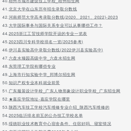
40.
梧州市城市建设技工学校_梧州招生网
41.
北京大学在山东历年招生录取分数线
42.
河南师范大学高考录取分数线(2020、2021、2022)-2023
43.
大学国际事务与国际关系专业可以从事哪些工作？
44.
2025浙江工贸技师学院开设的专业一览表
45.
2023四川专科学校排名一览(2025参考)
46.
伊川县实验高中录取分数线(2022伊川县实验高中)
47.
六盘水臻园高级中学_六盘水招生网
48.
东莞理工学院有哪些专业
49.
上海市行知实验中学_邦博尔招生网
50.
知识产权专业本科就业前景
51.
广东服装设计学校_广东人物形象设计职业学校_广东招生网
52.
★嘉应学院地址-嘉应学院在哪里
53.
陕西汽车技工学校汽车维修专业介绍_陕西汽车维修的
54.
2025临沂排名前五的公办技工学校名单
55.
绥德职业技术教育中心宿舍条件、住宿好吗、寝室情况