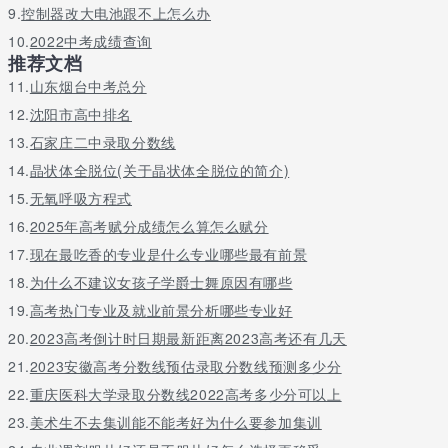
到头了，没办法往上升了呢？no！还有一个词叫“专升本”，本科学
9.
控制器改大电池跟不上怎么办
历有全日制专升本或者自考本科，也有成教本科，若想要继续深
10.
2022中考成绩查询
造，五年制大专完全可以做为一个跳板。04.专业介绍
推荐文档
会计，电子商务，影视动漫，学前教育，机电一体化，护理学，药
11.
山东烟台中考总分
学，中药学，健康管理，口腔医学技术，动物医学，空中乘务，建
12.
沈阳市高中排名
筑工程技术，建筑装饰工程技术，艺术设计，市场营销，行政管理
13.
石家庄二中录取分数线
05.平台招生老师电话
14.
晶状体全脱位(关于晶状体全脱位的简介)
联系电话：可直接在线或者留言咨询
15.
无氧呼吸方程式
16.
2025年高考赋分成绩怎么算怎么赋分
06.如何报考五年制大专
17.
现在最吃香的专业是什么专业哪些最有前景
专科学历可以是统招大专、成教、远程、自考等，需要除了需要了
18.
为什么不建议女孩子学爵士舞原因有哪些
解自主招生学校的办学资质，还需要了解它们的合作院校，以及往
届毕业生的情况，才能够做综合判断。
19.
高考热门专业及就业前景分析哪些专业好
20.
2023高考倒计时日期最新距离2023高考还有几天
越好的五年制大专院校进入门槛越高，即使自主招生可能也会要求
学生参加本学校的命题考试或者面试，经过测试才知道结果。
21.
2023安徽高考分数线预估录取分数线预测多少分
22.
重庆医科大学录取分数线2022高考多少分可以上
23.
美术生不去集训能不能考好为什么要参加集训
关于更多广东财经大学学院3 2五年制大专分数线预测,怎么样请留