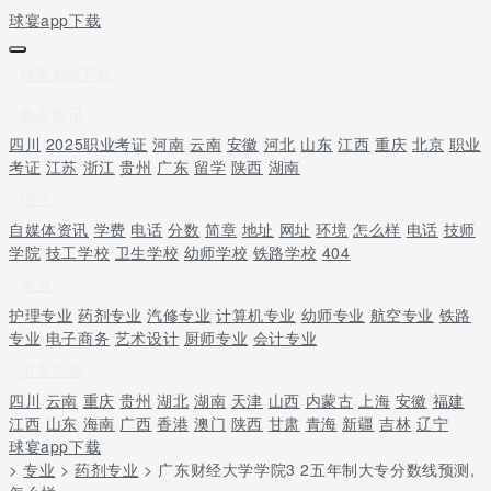
球宴app下载
球宴app下载
教育资讯
四川
2025职业考证
河南
云南
安徽
河北
山东
江西
重庆
北京
职业
考证
江苏
浙江
贵州
广东
留学
陕西
湖南
招生
自媒体资讯
学费
电话
分数
简章
地址
网址
环境
怎么样
电话
技师
学院
技工学校
卫生学校
幼师学校
铁路学校
404
专业
护理专业
药剂专业
汽修专业
计算机专业
幼师专业
航空专业
铁路
专业
电子商务
艺术设计
厨师专业
会计专业
中专学校
四川
云南
重庆
贵州
湖北
湖南
天津
山西
内蒙古
上海
安徽
福建
江西
山东
海南
广西
香港
澳门
陕西
甘肃
青海
新疆
吉林
辽宁
球宴app下载
>
专业
>
药剂专业
> 广东财经大学学院3 2五年制大专分数线预测,