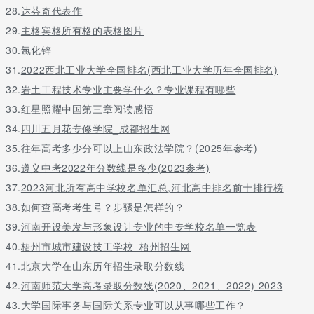
28.
达芬奇代表作
29.
主格宾格所有格的表格图片
30.
氯化锌
31.
2022西北工业大学全国排名(西北工业大学历年全国排名)
32.
岩土工程技术专业主要学什么？专业课程有哪些
33.
红星照耀中国第三章阅读感悟
34.
四川五月花专修学院_成都招生网
35.
往年高考多少分可以上山东政法学院？(2025年参考)
36.
遵义中考2022年分数线是多少(2023参考)
37.
2023河北所有高中学校名单汇总,河北高中排名前十排行榜
38.
如何查高考考生号？步骤是怎样的？
39.
河南开设美发与形象设计专业的中专学校名单一览表
40.
梧州市城市建设技工学校_梧州招生网
41.
北京大学在山东历年招生录取分数线
42.
河南师范大学高考录取分数线(2020、2021、2022)-2023
43.
大学国际事务与国际关系专业可以从事哪些工作？