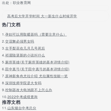
出处：职业教育网
二、考生考级要求
1.候选人的年龄应符合以下要求:一年级4-6、二年级5-7、三年级6-
高考后大学开学时间 大一新生什么时候开学
8、四年级7-9、五年级8-10、六年级9-11、七年级10-12、八年级
11-13、九年级12-14和十年级13-15。
热门文档
2、考生实际年龄大于规定年龄范围不受限制;如果实际年龄小于规
1.
孕妇可以用取暖器吗（需要注意什么）
定的年龄范围，则必须添加由教学教师创建的组合，以全面调查年
2.
交谊舞必须男女吗
轻候选人的素质和水平。
3.
古手梨花在几月几号死后
3.参加考试的每组考生都应该穿统一的服装，不化妆，不戴饰物，
4.
祁眉陆湛新的小说叫什么
女生应该系好头发。候选人必须佩戴测试号码。每个小组有8名成
员。如果成员少于8名，完成测试的候选人将替换他们。取代他们的
5.
厕所英雄(关于厕所英雄的基本详情介绍)
候选人将不会佩戴测试号码。
6.
田中真弓(关于田中真弓的基本详情介绍)
4.考生进入考场后，考官向考生问好，考生应回答:“好老师!”考试结
7.
原神新角色尤拉介绍 尤拉属性技能一览
束时，考官向考生道别，考生应回答:“再见老师!”候选人应该用统一
8.
深圳技师学院是大专吗
响亮的声音回答。
9.
控制器改大电池跟不上怎么办
10.
2022中考成绩查询
推荐文档
11.
山东烟台中考总分