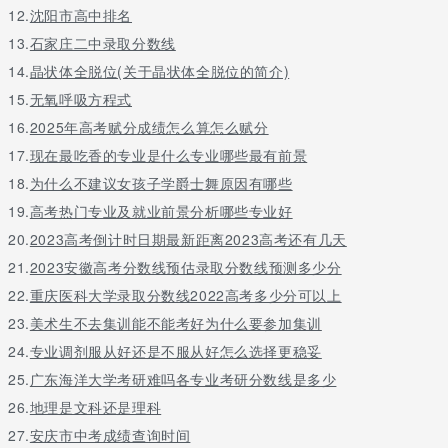
12.
沈阳市高中排名
13.
石家庄二中录取分数线
14.
晶状体全脱位(关于晶状体全脱位的简介)
15.
无氧呼吸方程式
16.
2025年高考赋分成绩怎么算怎么赋分
17.
现在最吃香的专业是什么专业哪些最有前景
18.
为什么不建议女孩子学爵士舞原因有哪些
19.
高考热门专业及就业前景分析哪些专业好
20.
2023高考倒计时日期最新距离2023高考还有几天
21.
2023安徽高考分数线预估录取分数线预测多少分
22.
重庆医科大学录取分数线2022高考多少分可以上
23.
美术生不去集训能不能考好为什么要参加集训
24.
专业调剂服从好还是不服从好怎么选择更稳妥
25.
广东海洋大学考研难吗各专业考研分数线是多少
26.
地理是文科还是理科
27.
安庆市中考成绩查询时间