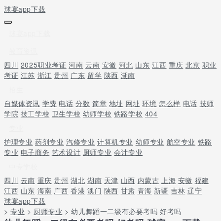
球宴app下载
球宴app下载
教育资讯
四川
2025职业考证
河南
云南
安徽
河北
山东
江西
重庆
北京
职业
考证
江苏
浙江
贵州
广东
留学
陕西
湖南
招生
自媒体资讯
学费
电话
分数
简章
地址
网址
环境
怎么样
电话
技师
学院
技工学校
卫生学校
幼师学校
铁路学校
404
专业
护理专业
药剂专业
汽修专业
计算机专业
幼师专业
航空专业
铁路
专业
电子商务
艺术设计
厨师专业
会计专业
中专学校
四川
云南
重庆
贵州
湖北
湖南
天津
山西
内蒙古
上海
安徽
福建
江西
山东
海南
广西
香港
澳门
陕西
甘肃
青海
新疆
吉林
辽宁
球宴app下载
>
专业
>
厨师专业
> 幼儿舞蹈一二级有必要考吗 好考吗