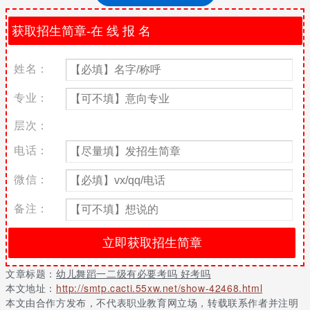
幼儿舞蹈考级的作用
通过考级、考牌、测评达到国际舞金星二级、金星三级、中国舞、
音乐、美术七级以上水平的考生，既有机会低于非艺考生200-300
的分数线，并且考级证书还作为一种入学参考2017年全国各大名校
姓名：
纷纷出台新政策报考其院校的艺术类考生，必须具备特长项目社会
最高级别测评证书方可报名。
专业：
5—7周岁的时候,属于学舞蹈的初期时段,不要过分地让孩子做劈
层次：
腿、下弯腰等高难度的动作。采用积极鼓励的方式,让他们对着镜子
看着自己做动作,培养孩子对舞蹈的兴趣。
电话：
幼儿舞蹈考级需要注意什么
微信：
一、考级教师要求
备注：
1.教师必须参加中国舞蹈家协会的教师培训班，并取得相应的教师
证书。
2.参加等级考试时，教师必须出示教师证书。没有相应年级教师证
书的教师不得推荐学生参加相应年级的年级考试。
文章标题：
幼儿舞蹈一二级有必要考吗 好考吗
本文地址：
http://smtp.cacti.55xw.net/show-42468.html
3.利用中国舞蹈协会的教材进行教学。
本文由合作方发布，不代表职业教育网立场，转载联系作者并注明