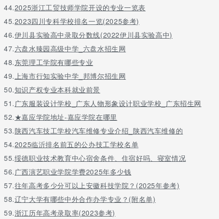
44.
2025浙江工贸技师学院开设的专业一览表
45.
2023四川专科学校排名一览(2025参考)
46.
伊川县实验高中录取分数线(2022伊川县实验高中)
47.
六盘水臻园高级中学_六盘水招生网
48.
东莞理工学院有哪些专业
49.
上海市行知实验中学_邦博尔招生网
50.
知识产权专业本科就业前景
51.
广东服装设计学校_广东人物形象设计职业学校_广东招生网
52.
★嘉应学院地址-嘉应学院在哪里
53.
陕西汽车技工学校汽车维修专业介绍_陕西汽车维修的
54.
2025临沂排名前五的公办技工学校名单
55.
绥德职业技术教育中心宿舍条件、住宿好吗、寝室情况
56.
广西演艺职业学院学费2025年多少钱
57.
往年高考多少分可以上安徽科技学院？(2025年参考)
58.
辽宁大学有哪些中外合作办学专业？(附名单)
59.
浙江历年高考录取率(2023参考)