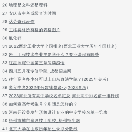
26.
地理是文科还是理科
27.
安庆市中考成绩查询时间
28.
达芬奇代表作
29.
主格宾格所有格的表格图片
30.
氯化锌
31.
2022西北工业大学全国排名(西北工业大学历年全国排名)
32.
岩土工程技术专业主要学什么？专业课程有哪些
33.
红星照耀中国第三章阅读感悟
34.
四川五月花专修学院_成都招生网
35.
往年高考多少分可以上山东政法学院？(2025年参考)
36.
遵义中考2022年分数线是多少(2023参考)
37.
2023河北所有高中学校名单汇总,河北高中排名前十排行榜
38.
如何查高考考生号？步骤是怎样的？
39.
河南开设美发与形象设计专业的中专学校名单一览表
40.
梧州市城市建设技工学校_梧州招生网
41.
北京大学在山东历年招生录取分数线