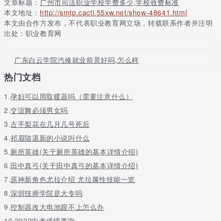
文章标题：
广州市司法职业学校学费多少,学校收费标准
学校树立了奖、贷、助、补、减(免)等完善的资助体系。依据国度
本文地址：
http://smtp.cacti.55xw.net/show-48641.html
和省教育厅有关文件肉体，分离我校实践，设有国度奖、助学金，
本文由合作方发布，不代表职业教育网立场，转载联系作者并注明
国度励志奖学金，省政府奖、助学金，校级奖、助学金。重生凭入
出处：职业教育网
学通知书能够申请办理生源地信誉助学贷款。
广州市司法职业学校收费标准：按照当地物价局标准收费
广东白云学院汽修就业前景好吗,怎么样
以上就是选校网网老师为大家整理的关于广州市司法职业学校学费
热门文档
收费标准。具体收费标准以广州市司法职业学校资料为准。如果同
学们想要报读本校的话可以在下方留下你的球宴app下载的联系方
1.
孕妇可以用取暖器吗（需要注意什么）
式，稍后老师就会联系你。
2.
交谊舞必须男女吗
阅读本文的人还可以阅读：
3.
古手梨花在几月几号死后
4.
祁眉陆湛新的小说叫什么
广州市司法职业学校简介
5.
厕所英雄(关于厕所英雄的基本详情介绍)
6.
田中真弓(关于田中真弓的基本详情介绍)
关于更多广州市司法职业学校学费多少,学校收费标准请留言或者咨
7.
原神新角色尤拉介绍 尤拉属性技能一览
询老师
8.
深圳技师学院是大专吗
9.
控制器改大电池跟不上怎么办
10.
2022中考成绩查询