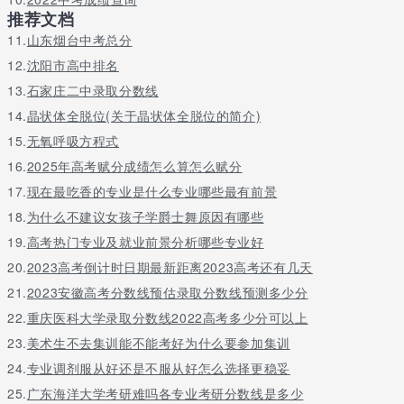
推荐文档
11.
山东烟台中考总分
12.
沈阳市高中排名
13.
石家庄二中录取分数线
14.
晶状体全脱位(关于晶状体全脱位的简介)
15.
无氧呼吸方程式
16.
2025年高考赋分成绩怎么算怎么赋分
17.
现在最吃香的专业是什么专业哪些最有前景
18.
为什么不建议女孩子学爵士舞原因有哪些
19.
高考热门专业及就业前景分析哪些专业好
20.
2023高考倒计时日期最新距离2023高考还有几天
21.
2023安徽高考分数线预估录取分数线预测多少分
22.
重庆医科大学录取分数线2022高考多少分可以上
23.
美术生不去集训能不能考好为什么要参加集训
24.
专业调剂服从好还是不服从好怎么选择更稳妥
25.
广东海洋大学考研难吗各专业考研分数线是多少