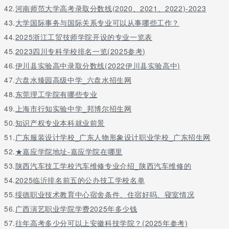
42.
河南师范大学高考录取分数线(2020、2021、2022)-2023
43.
大学国际事务与国际关系专业可以从事哪些工作？
44.
2025浙江工贸技师学院开设的专业一览表
45.
2023四川专科学校排名一览(2025参考)
46.
伊川县实验高中录取分数线(2022伊川县实验高中)
47.
六盘水臻园高级中学_六盘水招生网
48.
东莞理工学院有哪些专业
49.
上海市行知实验中学_邦博尔招生网
50.
知识产权专业本科就业前景
51.
广东服装设计学校_广东人物形象设计职业学校_广东招生网
52.
★嘉应学院地址-嘉应学院在哪里
53.
陕西汽车技工学校汽车维修专业介绍_陕西汽车维修的
54.
2025临沂排名前五的公办技工学校名单
55.
绥德职业技术教育中心宿舍条件、住宿好吗、寝室情况
56.
广西演艺职业学院学费2025年多少钱
57.
往年高考多少分可以上安徽科技学院？(2025年参考)