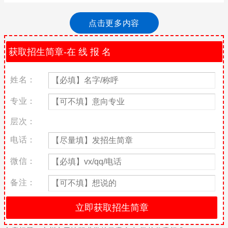
很多家长和学生在选择学校的时候，除了会看学校的办学规模、师
资等方面，还会关心学校的学费问题，不同的学校，因为办学的性
点击更多内容
质不一样，所以学校的收费也会有所差异，下面小编为大家讲解广
州市司法职业学校的收费标准的相关知识。
广州市司法职业学校创建于1982年11月，原隶属于广州市司法局，
2006年划归广州市教育局直管，是全国最早创建的5所法律类中等
专业学校之一。学校现有东西两个校区，占地面积133亩，建有各
姓名：
类文化体育场馆和专业实训场馆18个，校外稳定的实习基地20个。
学校环境优美，设施完善，具有浓厚的文化育人氛围，是全国规模
专业：
最大、办学时间最久的法律类中等职业教育学校。1997年被司法部
层次：
评为部级重点法律中等专业学校，2003年成为广东省省级重点中等
职业学校，2005年被教育部评为国家级重点中等职业学校，2008
电话：
年通过了国家重点中等职业学校的复评。
微信：
三十多年的办学积淀，学校为适应学生终身发展、全面提升，以“金
的人格、铁的纪律”为校训，学校文化浓缩为德、法、和、美。学校
备注：
以传承中华美德，弘扬法治精神为内容和途径；努力实现育人目标
——和为源铸良好品格，美作质创出彩人生！走出了一条努力培养
行业实用人才的教育之路。
广州市司法职业学校助学政策