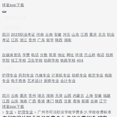
球宴app下载
球宴app下载
教育资讯
四川
2025职业考证
河南
云南
安徽
河北
山东
江西
重庆
北京
职业
考证
江苏
浙江
贵州
广东
留学
陕西
湖南
招生
自媒体资讯
学费
电话
分数
简章
地址
网址
环境
怎么样
电话
技师
学院
技工学校
卫生学校
幼师学校
铁路学校
404
专业
护理专业
药剂专业
汽修专业
计算机专业
幼师专业
航空专业
铁路
专业
电子商务
艺术设计
厨师专业
会计专业
中专学校
四川
云南
重庆
贵州
湖北
湖南
天津
山西
内蒙古
上海
安徽
福建
江西
山东
海南
广西
香港
澳门
陕西
甘肃
青海
新疆
吉林
辽宁
球宴app下载
>
专业
>
护理专业
> 广州市司法职业学校学费多少,学校收费标准