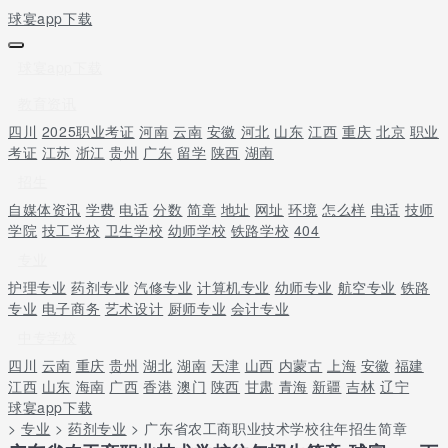
球宴app下载
球宴app下载
教育资讯
四川
2025职业考证
河南
云南
安徽
河北
山东
江西
重庆
北京
职业
考证
江苏
浙江
贵州
广东
留学
陕西
湖南
招生
自媒体资讯
学费
电话
分数
简章
地址
网址
环境
怎么样
电话
技师
学院
技工学校
卫生学校
幼师学校
铁路学校
404
专业
护理专业
药剂专业
汽修专业
计算机专业
幼师专业
航空专业
铁路
专业
电子商务
艺术设计
厨师专业
会计专业
中专学校
四川
云南
重庆
贵州
湖北
湖南
天津
山西
内蒙古
上海
安徽
福建
江西
山东
海南
广西
香港
澳门
陕西
甘肃
青海
新疆
吉林
辽宁
球宴app下载
>
专业
>
药剂专业
> 广东省农工商职业技术学校往年招生简章