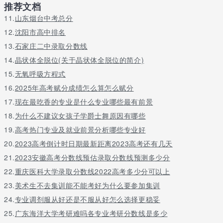
88%，最终就业率达98%。
推荐文档
11.
山东烟台中考总分
2007年9月学校被国家人事部、教育部授予“全国教育系统先进集
体”光荣称号，多次被评为省、市级“文明单位”、“文明校园”、“先进
12.
沈阳市高中排名
单位”、“安全文明小区”。
13.
石家庄二中录取分数线
学校地址:湛江市麻章区湖秀路2号
14.
晶状体全脱位(关于晶状体全脱位的简介)
15.
无氧呼吸方程式
学校球宴app下载官网:http://www.ngszz.com
16.
2025年高考赋分成绩怎么算怎么赋分
。
17.
现在最吃香的专业是什么专业哪些最有前景
要想找到一所适合自己的学校，同学们是需要了解很多信息的，了
18.
为什么不建议女孩子学爵士舞原因有哪些
解学校的收费只是其中一个方面，同学们若是要打算在学校就读，
19.
高考热门专业及就业前景分析哪些专业好
就一定要全面的了解学校，根据自己的情况，去选择适合自己的学
校，同学们若是想了解更多学校信息，可直接咨询右侧在线咨询处!
20.
2023高考倒计时日期最新距离2023高考还有几天
21.
2023安徽高考分数线预估录取分数线预测多少分
关于更多广东省农工商职业技术学校往年招生简章请留言或者咨询
老师
22.
重庆医科大学录取分数线2022高考多少分可以上
23.
美术生不去集训能不能考好为什么要参加集训
24.
专业调剂服从好还是不服从好怎么选择更稳妥
25.
广东海洋大学考研难吗各专业考研分数线是多少