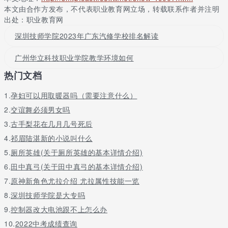
本文由合作方发布，不代表职业教育网立场，转载联系作者并注明
书14万多册。
出处：职业教育网
学校有专职教师 450 多人, 中、高级职称教师占50%，聘有外籍英
深圳技师学院2023年广东汽修学校排名解读
文教师 2 人，特聘北京师大舞蹈教授、国际金奖获得者蒋俊教授来
校任教舞蹈，举办舞蹈升大班和就业班 ，目前在校生 8500 多人。
广州华立科技职业学院教学环境如何
50多年的艰辛创业，学校历经湛江农垦干部学校，广东农垦湛江中
热门文档
专（师范）学校，广东农工商中专学校（广东省农工商职业技术学
校）等几个发展阶段，现已发展为拥有汽车类、机电类、电子信息
1.
孕妇可以用取暖器吗（需要注意什么）
类、商贸类、艺术设计类、音乐舞蹈类六大专业群40多个专业（方
向）的综合型现代职业技术学校。
2.
交谊舞必须男女吗
3.
古手梨花在几月几号死后
学校实行多层次多渠道办学，与多所大学联办大专与本科班，同时
与湛江和珠三角等地区十多家企业联合办学、定向培养。我校学生
4.
祁眉陆湛新的小说叫什么
参加2009年广东省中等职业技术学校技能大赛获得汽车应用与维修
5.
厕所英雄(关于厕所英雄的基本详情介绍)
技术第一、第二名。服装设计制作、图形图像处理二等奖、平面广
6.
田中真弓(关于田中真弓的基本详情介绍)
告与电脑设计项目二等奖。电子产口装配与调试三等奖。50多年
来，为社会培养出一大批各类专业骨干人才，为广东经济发展作出
7.
原神新角色尤拉介绍 尤拉属性技能一览
了巨大贡献。
8.
深圳技师学院是大专吗
学校实行全封闭管理，校园内生活设施齐备，实行校企合作、订单
9.
控制器改大电池跟不上怎么办
培养、产教结合的办学模式，近几年，学生一次性就业率达到
10.
2022中考成绩查询