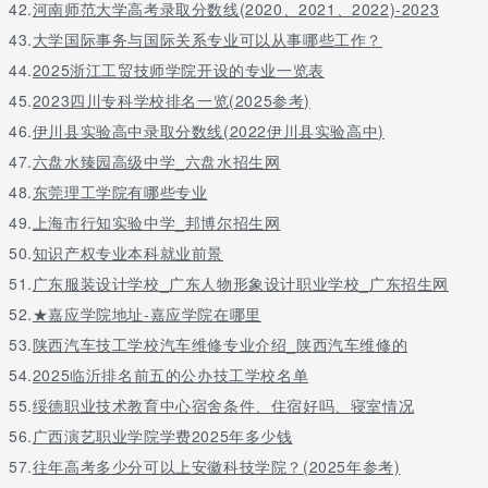
42.
河南师范大学高考录取分数线(2020、2021、2022)-2023
43.
大学国际事务与国际关系专业可以从事哪些工作？
44.
2025浙江工贸技师学院开设的专业一览表
45.
2023四川专科学校排名一览(2025参考)
46.
伊川县实验高中录取分数线(2022伊川县实验高中)
47.
六盘水臻园高级中学_六盘水招生网
48.
东莞理工学院有哪些专业
49.
上海市行知实验中学_邦博尔招生网
50.
知识产权专业本科就业前景
51.
广东服装设计学校_广东人物形象设计职业学校_广东招生网
52.
★嘉应学院地址-嘉应学院在哪里
53.
陕西汽车技工学校汽车维修专业介绍_陕西汽车维修的
54.
2025临沂排名前五的公办技工学校名单
55.
绥德职业技术教育中心宿舍条件、住宿好吗、寝室情况
56.
广西演艺职业学院学费2025年多少钱
57.
往年高考多少分可以上安徽科技学院？(2025年参考)