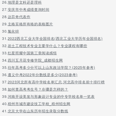
26.
地理是文科还是理科
27.
安庆市中考成绩查询时间
28.
达芬奇代表作
29.
主格宾格所有格的表格图片
30.
氯化锌
31.
2022西北工业大学全国排名(西北工业大学历年全国排名)
32.
岩土工程技术专业主要学什么？专业课程有哪些
33.
红星照耀中国第三章阅读感悟
34.
四川五月花专修学院_成都招生网
35.
往年高考多少分可以上山东政法学院？(2025年参考)
36.
遵义中考2022年分数线是多少(2023参考)
37.
2023河北所有高中学校名单汇总,河北高中排名前十排行榜
38.
如何查高考考生号？步骤是怎样的？
39.
河南开设美发与形象设计专业的中专学校名单一览表
40.
梧州市城市建设技工学校_梧州招生网
41.
北京大学在山东历年招生录取分数线