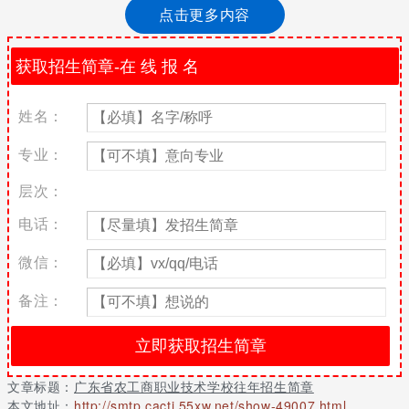
题，想必大家在咨询这个问题的时候对这所学校也有一些了解，老
点击更多内容
师为了大家能够跟了解这所学校，对学校的招生信息做了整理，来
看看吧！
广东省农工商职业技术学校面积320亩，建筑面积15万平方米，建
有现代汽车维修实训中心、模具数控中心、机电实训中心、计算机
实训中心、服装实训中心、艺术与影视实训中心等共14000多平
姓名：
方，拥有设施完善的教学楼、功能齐全的科学管、公寓式学生宿舍
楼（配有电话、电风扇。配有专职管理员工24小时值班）、钢琴楼
专业：
（钢琴60多台）、艺术馆、体艺馆。
层次：
是省属公办国家级重点职业技术学校。原名“广东农垦湛江中专学
电话：
校”,创办于1954年2月。广东省农垦湛江技工学校是省属公办国家
级重点技工学校，创办于1979年。两校于2008年6月合并，实行强
微信：
强联合，挂两个牌子，一套班子。学校座落于国家级风景胜区湖光
岩畔，毗邻海洋大学。校园环境优美，绿草成茵，是一所花园式的
备注：
学校。
有校园网、学生电脑室（1000多台）。建有多媒体课室、会计电算
化模拟实训室、数码美工与影艺术制作室、时装裁剪与布艺制作
室、装潢设计与电脑制作室、实用电工电子实训室、空凋制冷实训
文章标题：
广东省农工商职业技术学校往年招生简章
室、多功能语音听力训练室、音乐表演室、舞蹈与形体训练室、灯
本文地址：
http://smtp.cacti.55xw.net/show-49007.html
光音响调试室、电子琴室、古筝室等各类实训室30多间。 图书馆藏