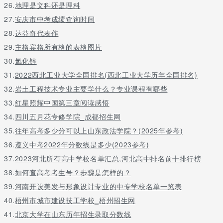
26.
地理是文科还是理科
27.
安庆市中考成绩查询时间
28.
达芬奇代表作
29.
主格宾格所有格的表格图片
30.
氯化锌
31.
2022西北工业大学全国排名(西北工业大学历年全国排名)
32.
岩土工程技术专业主要学什么？专业课程有哪些
33.
红星照耀中国第三章阅读感悟
34.
四川五月花专修学院_成都招生网
35.
往年高考多少分可以上山东政法学院？(2025年参考)
36.
遵义中考2022年分数线是多少(2023参考)
37.
2023河北所有高中学校名单汇总,河北高中排名前十排行榜
38.
如何查高考考生号？步骤是怎样的？
39.
河南开设美发与形象设计专业的中专学校名单一览表
40.
梧州市城市建设技工学校_梧州招生网
41.
北京大学在山东历年招生录取分数线