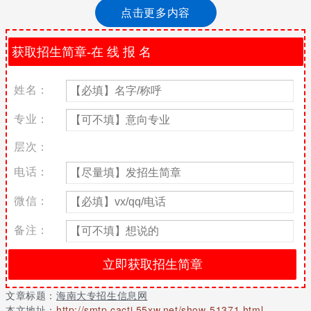
时 2022-08-05 14:44·南海网 新海南客户端、南海网、南
点击更多内容
国都市报8月5日消息(…
2022年，海南高职院校(专科)提前征集志愿者，截至6日9时
2022-08-05 14:44·南海网
姓名：
新海南客户端、南海网、南国都市报8月5日(记者) 黄婷 实习生 吴
祖杭)海南省考试局5日发布公告，指出2022年海南省高职院校(专
专业：
科)提前批准(普通、艺术、体育)平行志愿备案后，部分招生院校学
生仍不足。海南省考试局决定组织考生征集志愿者，以完成招生计
层次：
划，增加考生的录取机会。8月5日12:00-8月6日9:00征集志愿者。
期间，请点击海南省考试局网页上的征集志愿填报系统填报。
电话：
省考试局指出，学生不足的院校专业组名称、专业名称、科目要求
微信：
和剩余招生计划见海南省考试局相关公告附表1。
备注：
申请成绩达到高职院校（专科院校）最低控制分数线（250分）且
未被录取的考生，可根据申请成绩填写高职院校（专科院校）志愿
者和专业志愿者。
考生填写征集志愿者，必须选择符合拟报考院校专业组科目要求的
文章标题：
海南大专招生信息网
科目才能填写。对于不提出选修科目要求的院校专业组，考生在报
本文地址：
http://smtp.cacti.55xw.net/show-51371.html