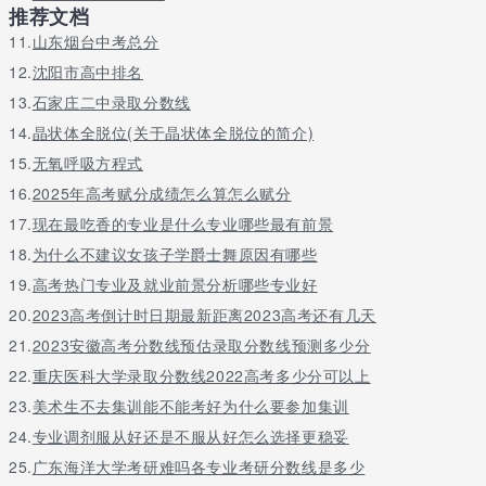
推荐文档
2022年局网站详见2022年海南省高校招生高职(专科)提前征集志愿
公告(
11.
山东烟台中考总分
12.
沈阳市高中排名
http://ea.hainan.gov.cn/ywdt/ptgkyjszsb/202208/t20220805_32
13.
石家庄二中录取分数线
附件：
14.
晶状体全脱位(关于晶状体全脱位的简介)
2022年，海南省高校招生高职院校(专科)提前批准高校专业组征集
15.
无氧呼吸方程式
计划
16.
2025年高考赋分成绩怎么算怎么赋分
2022年，符合海医定向免费医学生资格尚未被录取的考生卡号
17.
现在最吃香的专业是什么专业哪些最有前景
18.
为什么不建议女孩子学爵士舞原因有哪些
19.
高考热门专业及就业前景分析哪些专业好
关于更多海南大专招生信息网请留言或者咨询老师
20.
2023高考倒计时日期最新距离2023高考还有几天
21.
2023安徽高考分数线预估录取分数线预测多少分
22.
重庆医科大学录取分数线2022高考多少分可以上
23.
美术生不去集训能不能考好为什么要参加集训
24.
专业调剂服从好还是不服从好怎么选择更稳妥
25.
广东海洋大学考研难吗各专业考研分数线是多少