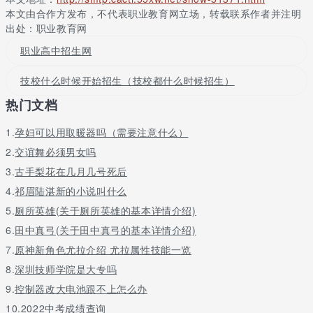
考时无选修科目限制。
本文由合作方发布，不代表职业教育网立场，转载联系作者并注明
海南医学院免费指山市的免费定向专科医学生招生计划尚未完成，
出处：职业教育网
其余计划已向全省申请且符合定向免费医学生资格的考生征集志愿
职业高中招生网
者（合格考生卡号见海南省考试局相关公告附表2）。
根据《海南省教育厅关于做好2022年农村订单定向免费医学生招生
技校什么时候开始招生（技校都什么时候招生）
工作的通知》(琼教考试)〔2022〕75)规定，定向免费医学生入学
热门文档
后，必须与市、县卫生行政部门、人力资源和社会保障行政部门签
订定向培训和就业协议，才能获得入学通知书。毕业后，学生将在
1.
孕妇可以用取暖器吗（需要注意什么）
定向市、县、乡镇卫生中心工作6年以上（专科医学生包括助理全科
医生培训2年）。
2.
交谊舞必须男女吗
3.
古手梨花在几月几号死后
高考总分和艺术类专业考试成绩分别达到高职(专科)艺术类录取最
低控制线(即175/137).5)未被录取的艺术考生可根据我省艺术专业
4.
祁眉陆湛新的小说叫什么
考试的类别，选择高职院校专业组和专业志愿者填写剩余计划。
5.
厕所英雄(关于厕所英雄的基本详情介绍)
高考总分和体育专业考试成绩分别达到高职(专科)体育录取最低控
6.
田中真弓(关于田中真弓的基本详情介绍)
制线(即240/55)，尚未录取的体育考生可选择填报高职(专科)体育
7.
原神新角色尤拉介绍 尤拉属性技能一览
院校专业组和专业志愿者，仍有剩余计划。
8.
深圳技师学院是大专吗
考生必须在规定的时间内填写征集志愿。逾期不填报的，视为放弃
9.
控制器改大电池跟不上怎么办
征集志愿资格。
10.
2022中考成绩查询