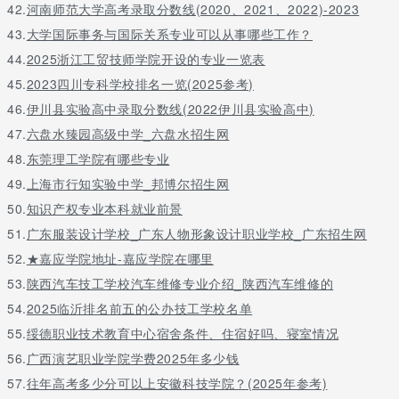
42.
河南师范大学高考录取分数线(2020、2021、2022)-2023
43.
大学国际事务与国际关系专业可以从事哪些工作？
44.
2025浙江工贸技师学院开设的专业一览表
45.
2023四川专科学校排名一览(2025参考)
46.
伊川县实验高中录取分数线(2022伊川县实验高中)
47.
六盘水臻园高级中学_六盘水招生网
48.
东莞理工学院有哪些专业
49.
上海市行知实验中学_邦博尔招生网
50.
知识产权专业本科就业前景
51.
广东服装设计学校_广东人物形象设计职业学校_广东招生网
52.
★嘉应学院地址-嘉应学院在哪里
53.
陕西汽车技工学校汽车维修专业介绍_陕西汽车维修的
54.
2025临沂排名前五的公办技工学校名单
55.
绥德职业技术教育中心宿舍条件、住宿好吗、寝室情况
56.
广西演艺职业学院学费2025年多少钱
57.
往年高考多少分可以上安徽科技学院？(2025年参考)