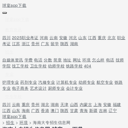
球宴app下载
球宴app下载
教育资讯
四川
2025职业考证
河南
云南
安徽
河北
山东
江西
重庆
北京
职业
考证
江苏
浙江
贵州
广东
留学
陕西
湖南
招生
自媒体资讯
学费
电话
分数
简章
地址
网址
环境
怎么样
电话
技师
学院
技工学校
卫生学校
幼师学校
铁路学校
404
专业
护理专业
药剂专业
汽修专业
计算机专业
幼师专业
航空专业
铁路
专业
电子商务
艺术设计
厨师专业
会计专业
中专学校
四川
云南
重庆
贵州
湖北
湖南
天津
山西
内蒙古
上海
安徽
福建
江西
山东
海南
广西
香港
澳门
陕西
甘肃
青海
新疆
吉林
辽宁
球宴app下载
>
招生
>
环境
> 海南大专招生信息网