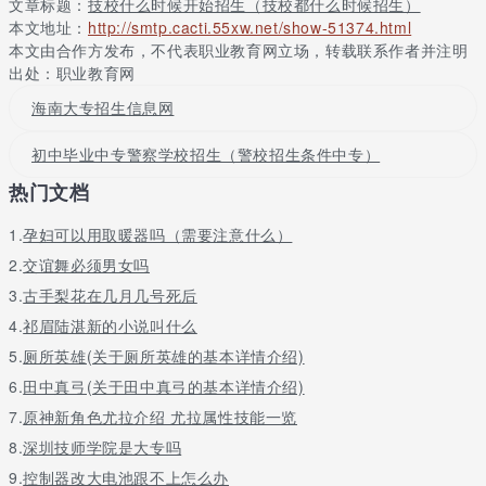
文章标题：
技校什么时候开始招生（技校都什么时候招生）
所以很多人会选择从事it行业工作，如大数据、云计算、前端开发
本文地址：
http://smtp.cacti.55xw.net/show-51374.html
等；对于技术学校的一般专业，如商务英语、国际贸易、会计、旅
本文由合作方发布，不代表职业教育网立场，转载联系作者并注明
游管理等，很少有人选择，通常他们喜欢从事更多。
出处：职业教育网
软件工程专业
海南大专招生信息网
软件工程一直是热门专业，更注重培养实践能力。所以大学会花很
初中毕业中专警察学校招生（警校招生条件中专）
多时间在这方面，当然老师也会注重培养这方面的实践能力。
热门文档
如果你想学好这个专业，你会花更多的时间和精力。然而，毕业
后，从这个专业毕业的学生的工资非常好，高于普通专业毕业的学
1.
孕妇可以用取暖器吗（需要注意什么）
生。许多软件工程专业的月薪基本上超过1000英镑。
2.
交谊舞必须男女吗
烹饪类专业
3.
古手梨花在几月几号死后
烹饪营养和餐饮管理——事实上，如果你学得好，这类专业可能并
4.
祁眉陆湛新的小说叫什么
不差，但很多人可能会认为学者专业已经失去了当服务员的能力，
5.
厕所英雄(关于厕所英雄的基本详情介绍)
但人们并不缺乏发展机会来实现管理。如果家庭条件好，自己开一
6.
田中真弓(关于田中真弓的基本详情介绍)
家小餐馆也可以。只要味道好，收入就不会差。
7.
原神新角色尤拉介绍 尤拉属性技能一览
技校介绍
8.
深圳技师学院是大专吗
以培养中级技术工人为主的技校简称技校。从学校分类来看，中等
9.
控制器改大电池跟不上怎么办