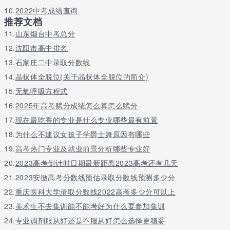
职业学校有职业高中、普通中专、成人中专、技工学校四类。技术
10.
2022中考成绩查询
学院逐渐发展成为技术学校、高级技术学校和技术学院。根据《职
推荐文档
业教育法》和国务院现行的三定计划，技术学校（技术学院）由人
力资源和社会保障部管理，职业高中、普通技术中学和成人技术中
11.
山东烟台中考总分
学由教育部管理。
12.
沈阳市高中排名
技术学院是人力资源和社会保障部门负责的一类职业学院，是职业
13.
石家庄二中录取分数线
教育的重要组成部分。截至2014年底，全国共有技术学院2818
14.
晶状体全脱位(关于晶状体全脱位的简介)
所，学生339万人，毕业生就业率97%以上，形成了以技术学院为
15.
无氧呼吸方程式
龙头、以高级技术学校为骨干、以普通技术学校为基础的现代技术
教育体系。
16.
2025年高考赋分成绩怎么算怎么赋分
17.
现在最吃香的专业是什么专业哪些最有前景
技校招生时间一般在什么时候，有年龄限制吗？
18.
为什么不建议女孩子学爵士舞原因有哪些
报考技校没有年龄要求。
19.
高考热门专业及就业前景分析哪些专业好
申请技工院校需要具备条件:应届或往届初中、高中毕业或同等学历
20.
2023高考倒计时日期最新距离2023高考还有几天
21.
2023安徽高考分数线预估录取分数线预测多少分
技术院校培养水平：
22.
重庆医科大学录取分数线2022高考多少分可以上
中级技工：
23.
美术生不去集训能不能考好为什么要参加集训
初中毕业生，学制三年；
24.
专业调剂服从好还是不服从好怎么选择更稳妥