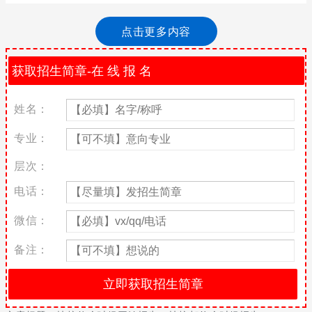
本文目录一览：1、技校春季招生是几月2、技校招生时间一般在什
么时候，有年龄限制吗？…
点击更多内容
本文目录清单：
1、春季技校招生是几个月 2、技校招生时间一般在什么时候，有年
龄限制吗？ 3、想知道中专什么时候招生？ 4、技校一般什么时候
姓名：
开始招生？ 5、技校报名时间？
春季技校招生是几个月
专业：
技术学校春季招生时间一般为2月至3月，秋季招生时间一般为6月
层次：
至8月。一些技术学校春季不招生，许多技术学校开设短期培训专
业，全年招生。技术学院的招生通常在九年义务教育后进行，相当
电话：
于高中水平，但普通高中注重基础知识的教学，技术学院的教学更
注重劳动技能的培训。
微信：
优秀的技校专业
备注：
it类专业
近年来it电脑行业发展迅速it人才稀缺，优秀it人才是用人单位竞争
的对象，就业前景好，行业工资高。