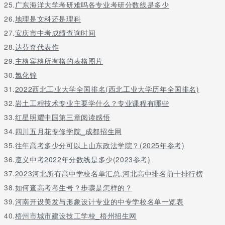
高中毕业生，学制两年。
25.
广东海洋大学考研难吗各专业考研分数线是多少
26.
地理是文科还是理科
高级技工：
27.
安庆市中考成绩查询时间
初中毕业生，学制五年；
28.
达芬奇代表作
高中毕业生，学制三年。
29.
主格宾格所有格的表格图片
中技(中专、中职)毕业生取得中级职业资格证书，学制两年。
30.
氯化锌
31.
2022西北工业大学全国排名(西北工业大学历年全国排名)
预备技师：
32.
岩土工程技术专业主要学什么？专业课程有哪些
高中毕业生，学制四年；
33.
红星照耀中国第三章阅读感悟
中技(中专、中职)毕业生取得中级职业资格证书，学制三年；
34.
四川五月花专修学院_成都招生网
取得高级职业资格证书的高技毕业生，学制为两年。
35.
往年高考多少分可以上山东政法学院？(2025年参考)
36.
遵义中考2022年分数线是多少(2023参考)
扩展资料：
37.
2023河北所有高中学校名单汇总,河北高中排名前十排行榜
技工院校学生助学优惠政策
38.
如何查高考考生号？步骤是怎样的？
1.国家助学政策:所有一、二年级农村户籍学生、县、镇非农户籍学
39.
河南开设美发与形象设计专业的中专学校名单一览表
生、城市生活津贴家庭具有技工院校全日制学籍的学生，均可享受
40.
梧州市城市建设技工学校_梧州招生网
国家助学金，每年补贴学生生活费用1500元。