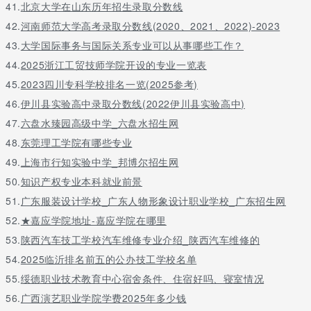
41.
北京大学在山东历年招生录取分数线
2、家庭经济困难学生免学费政策：技术学院全日制学生免学费。
42.
河南师范大学高考录取分数线(2020、2021、2022)-2023
3.涉农专业免学费政策:农林牧渔专业全日制学生免学费。
43.
大学国际事务与国际关系专业可以从事哪些工作？
符合安置政策的退役士兵，按照民政部门规定的程序报名并通过审
44.
2025浙江工贸技师学院开设的专业一览表
批的，可以免费学习。
45.
2023四川专科学校排名一览(2025参考)
5.各技工院校建立了帮助、奖励、贷款、减少、豁免、勤奋等资助
46.
伊川县实验高中录取分数线(2022伊川县实验高中)
制度，帮助勤奋有才华的学生不因家庭经济条件有限而辍学。
47.
六盘水臻园高级中学_六盘水招生网
想知道中专什么时候招生？
48.
东莞理工学院有哪些专业
49.
上海市行知实验中学_邦博尔招生网
招生时间一般为6-8月。
50.
知识产权专业本科就业前景
可以去相应的咨询了解一下。根据学习进度学习。
51.
广东服装设计学校_广东人物形象设计职业学校_广东招生网
52.
★嘉应学院地址-嘉应学院在哪里
1.了解更多相关信息。看看学校的资格是否正式！设备是否完善！
办学规模如何！学校的社会声誉、教学设施设备投资、教师、学生
53.
陕西汽车技工学校汽车维修专业介绍_陕西汽车维修的
就业率等相关方面。对个人的未来发展更有利.
54.
2025临沂排名前五的公办技工学校名单
2.你可以学习汽车维修技术。随着我国汽车所有权的不断增加和改
55.
绥德职业技术教育中心宿舍条件、住宿好吗、寝室情况
革的深化，以及高科技的智能化和自动化发展，近年来汽车维修行
56.
广西演艺职业学院学费2025年多少钱
业发展迅速.可学习汽车维修、汽车检测、汽车电路、美容装饰、二