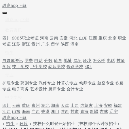
球宴app下载
球宴app下载
教育资讯
四川
2025职业考证
河南
云南
安徽
河北
山东
江西
重庆
北京
职业
考证
江苏
浙江
贵州
广东
留学
陕西
湖南
招生
自媒体资讯
学费
电话
分数
简章
地址
网址
环境
怎么样
电话
技师
学院
技工学校
卫生学校
幼师学校
铁路学校
404
专业
护理专业
药剂专业
汽修专业
计算机专业
幼师专业
航空专业
铁路
专业
电子商务
艺术设计
厨师专业
会计专业
中专学校
四川
云南
重庆
贵州
湖北
湖南
天津
山西
内蒙古
上海
安徽
福建
江西
山东
海南
广西
香港
澳门
陕西
甘肃
青海
新疆
吉林
辽宁
球宴app下载
>
招生
>
环境
> 技校什么时候开始招生（技校都什么时候招生）