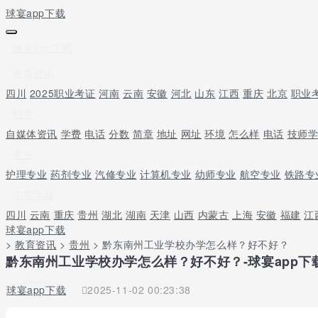
球宴app下载
球宴app下载
教育资讯
四川
2025职业考证
河南
云南
安徽
河北
山东
江西
重庆
北京
职业
招生
自媒体资讯
学费
电话
分数
简章
地址
网址
环境
怎么样
电话
技师
专业
护理专业
药剂专业
汽修专业
计算机专业
幼师专业
航空专业
铁路专
中专学校
四川
云南
重庆
贵州
湖北
湖南
天津
山西
内蒙古
上海
安徽
福建
江
球宴app下载
>
教育资讯
>
贵州
> 黔东南州工业学校办学怎么样？好不好？
黔东南州工业学校办学怎么样？好不好？-球宴app下
球宴app下载
2025-11-02 00:23:38