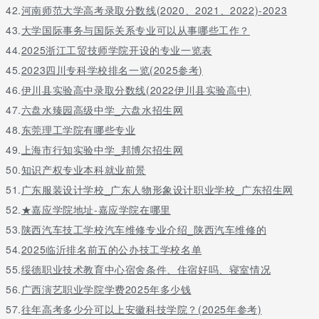
42.
河南师范大学高考录取分数线(2020、2021、2022)-2023
43.
大学国际事务与国际关系专业可以从事哪些工作？
44.
2025浙江工贸技师学院开设的专业一览表
45.
2023四川专科学校排名一览(2025参考)
46.
伊川县实验高中录取分数线(2022伊川县实验高中)
47.
六盘水臻园高级中学_六盘水招生网
48.
东莞理工学院有哪些专业
49.
上海市行知实验中学_邦博尔招生网
50.
知识产权专业本科就业前景
51.
广东服装设计学校_广东人物形象设计职业学校_广东招生网
52.
★嘉应学院地址-嘉应学院在哪里
53.
陕西汽车技工学校汽车维修专业介绍_陕西汽车维修的
54.
2025临沂排名前五的公办技工学校名单
55.
绥德职业技术教育中心宿舍条件、住宿好吗、寝室情况
56.
广西演艺职业学院学费2025年多少钱
57.
往年高考多少分可以上安徽科技学院？(2025年参考)