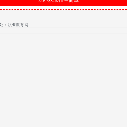
6所“省级示范职业学校”之一，系贵州省“高技能人才培训基地”，
处：职业教育网
术培训中心”、 “职业指导教学训练实验基地”、“劳动力转移培训示范基
院校学习。(优秀生可直接推荐)