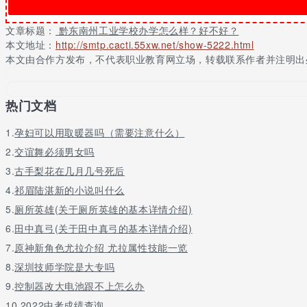
招生简介
文章标题：
黔东南州工业学校办学怎么样？好不好？
州学校(黔东南州技工学校)属州财政全额拨款公办学校，是全省首批
本文地址：
http://smtp.cacti.55xw.net/show-5222.html
本文由合作方发布，不代表职业教育网立场，转载联系作者并注明出
学校内设有 “贵州省第76国家职业技能鉴定所”、 “黔东南安全技
程培训基地”等。
招生计划
热门文档
门化方向招生专业学制招生人数升学
1.
孕妇可以用取暖器吗（需要注意什么）
数控技术
2.
交谊舞必须男女吗
3.
古手梨花在几月几号死后
数控加工 (中技)三年60参加全省高等职业技术学院考试可升入大专
4.
祁眉陆湛新的小说叫什么
数控技术应用 (中专) 三年60
5.
厕所英雄(关于厕所英雄的基本详情介绍)
模具技术模具制造技术 (中专)三年60
6.
田中真弓(关于田中真弓的基本详情介绍)
模具制造技术 (中技)三年60
7.
原神新角色尤拉介绍 尤拉属性技能一览
8.
深圳技师学院是大专吗
机电技术电气自动化设备 安装与维修(中技)三年60
9.
控制器改大电池跟不上怎么办
机电技术应用 (中专)三年60
10.
2022中考成绩查询