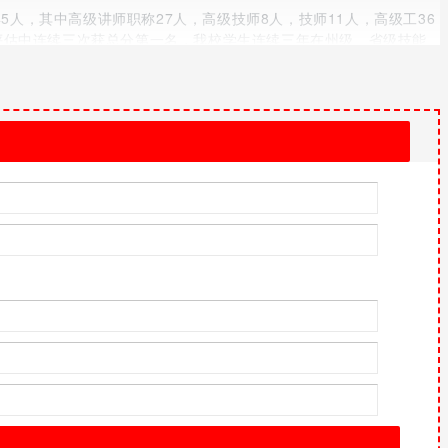
5人，其中高级讲师职称27人，高级技师8人，技师11人，高级工36
导评估中连续三次获总分第一名，我校学生连续三年在州级、省级技能
续4年在省、州技能大赛中荣获“优秀组织奖”。
生寝室和多媒体教室，生活和娱乐设施齐全，学生业余文化生活丰
业，建筑为省级示范专业，电子、机电专业建有国家级电工电子与自动
、cad/cam计算机房等。
车底盘车间等。
训室、网站制作实训室、影视后期制作实训室、protel电子电路设
制实训室、电梯实训室、光机电一体化实训室等。
室、古建筑工程加工车间等。
族器乐实训室、民族歌曲排练厅、民族舞蹈排练厅等实训场所。