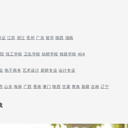
考证
江苏
浙江
贵州
广东
留学
陕西
湖南
学院
技工学校
卫生学校
幼师学校
铁路学校
404
业
电子商务
艺术设计
厨师专业
会计专业
西
山东
海南
广西
香港
澳门
陕西
甘肃
青海
新疆
吉林
辽宁
载