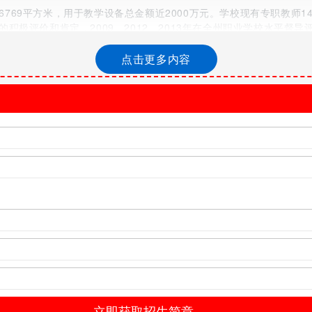
769平方米，用于教学设备总金额近2000万元。学校现有专职教师14
积极评价和肯定，2009、2012、2013年在全州职业学校水平督
01个，有两项比赛的4名选手代表贵州省参加全国性的技能大赛，学校连
点击更多内容
进的塑胶跑道体育运动场地及篮球、羽毛球等运动场所，标准化的学
个工种。其中数控、汽修为州级骨干专业，同时汽修还为省级骨干专
训近4000人。
车间、钳工车间、数控车间、普通铣工车间，刨/磨/镗工车间、焊工车间
间、车身修复车间、汽车美容车间、汽车电器车间、汽车空调车间、汽
建有网络技术实训室、综合布线实训室、平面设计实训室、动漫制作实
实训室、单片机实训室、维修电工实训室、空调制冷实训室、机床电气控
量实训室、建筑算量实训室、建筑cad实训室、古建筑仿真/仿建实训
舞蹈房、琴房、绘画室、形体训练室、幼儿教育模拟教学实训室、民
培训专业学员20000余人。