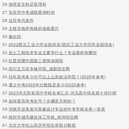
26.
地理是文科还是理科
2、“雨露班”要求在25周岁以下的农村贫困户，身体健康者：[有初(
27.
安庆市中考成绩查询时间
3、“两后生”要求年龄在15周岁以上农村应届毕业生，身体健康者;[
28.
达芬奇代表作
4、报读与重庆市的技工学校联合办学的学生年龄必须满16周岁
29.
主格宾格所有格的表格图片
30.
氯化锌
联办学校及专业
31.
2022西北工业大学全国排名(西北工业大学历年全国排名)
32.
岩土工程技术专业主要学什么？专业课程有哪些
33.
红星照耀中国第三章阅读感悟
34.
四川五月花专修学院_成都招生网
35.
往年高考多少分可以上山东政法学院？(2025年参考)
36.
遵义中考2022年分数线是多少(2023参考)
37.
2023河北所有高中学校名单汇总,河北高中排名前十排行榜
38.
如何查高考考生号？步骤是怎样的？
39.
河南开设美发与形象设计专业的中专学校名单一览表
40.
梧州市城市建设技工学校_梧州招生网
41.
北京大学在山东历年招生录取分数线