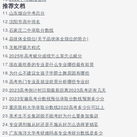
推荐文档
汽车维修汽车维修 (中技)三年60
11.
山东烟台中考总分
汽车运用与维修 (中专) 三年60
12.
沈阳市高中排名
电子技术电子技术应用 (中技)三年40
13.
石家庄二中录取分数线
电子与信息技术 (中专)三年40
14.
晶状体全脱位(关于晶状体全脱位的简介)
15.
无氧呼吸方程式
计算机应用计算机应用与维修 (中技)三年80
16.
2025年高考赋分成绩怎么算怎么赋分
计算机动漫制作 (中专)三年80
17.
现在最吃香的专业是什么专业哪些最有前景
建筑(水利)工程建筑工程施工 (中专)三年80
18.
为什么不建议女孩子学爵士舞原因有哪些
水利水电工程施工 (中专)三年50
19.
高考热门专业及就业前景分析哪些专业好
20.
2023高考倒计时日期最新距离2023高考还有几天
工程测量 (中专)三年50
21.
2023安徽高考分数线预估录取分数线预测多少分
民族音乐与舞蹈民族音乐与舞蹈 (中技)三年40
22.
重庆医科大学录取分数线2022高考多少分可以上
幼师幼儿教育 (中技)三年80
23.
美术生不去集训能不能考好为什么要参加集训
招生对象及条件
24.
专业调剂服从好还是不服从好怎么选择更稳妥
25.
广东海洋大学考研难吗各专业考研分数线是多少
1、 具有初中毕业及以上文化程度、年龄30周岁以下，身体健康