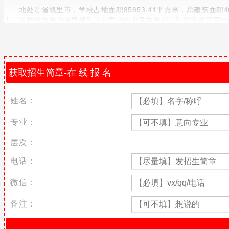
地处贵省凯里市，学校占地面积85653.41平方米，总建筑面积46
人。学校近年来的发展得到了州委州政府及主管部门和职业教育同行的
大赛中有365人次获奖，其中一等奖98个，二等奖85个，三等奖1
一、学校实行封闭式管理，全校配有电子摄像安防系统，有功能先
富多彩。
二、学校形成了5个特色鲜明的专业部，涵盖了12个专业和40多
化实训基地。目前学校学历教育在校生近4000人，各种短期培训年培
姓名：
实训教学装备
专业：
三、现代制造技术实训基地：实训设备价值500万元;建有普通车工
层次：
四、汽车工程实训基地：实训设备价值300万元;建有汽车维修车
电话：
五、电工电子与自动化技术中央实训基地：实训设备价值400万元;
计实训室、电子测量实训室、电子工艺实训室、电工实训室、plc
微信：
六、建筑工程技术实训基地：实训设备价值300万元;建有建筑测
备注：
七、民族文化与技艺传承实训基地：实训设备价值200万元;建有
八、三十多年来，为社会输送专业技术人才30000余人，共为社会