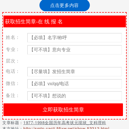
人，约占1977-1998年全部状元总数的十分之一。大部分高考状元
点击更多内容
大学毕业后都销声匿迹，高考状元毕业后能见度偏低与现今高考状
元高曝光率形成鲜明对比。
在我国1977-1998年可以统计到的350多名高考状元中，男女比例
严重失调，男状元约占64%，女状元约占36%。1977-1998年可以
姓名：
调查到的高考文科和理科状元中，男状元均多于女状元，可以说这
个时期我国高考状元呈现出阳盛阴衰的局面。其中理科状元中，男
专业：
状元占绝对优势，约占73%，女状元约占27%，女状元不到状元总
数的三分之一。文科状元中，男状元仍占优势，约占53%，女状元
层次：
约占47%，女状元勉强与男状元平分天下。
电话：
2018年全国各省高考状元
微信：
1. 江西状元
备注：
(亮点：理科双料状元)
临川一中的刘浩捷、广丰中学汤方淼两位同学均以总分700分的优
异成绩成为江西省理科状元。
丰城中学的金淼以总分675分的优异成绩成为江西省文科状元。
文章标题：
1977-1998全国历年高考状元现状_文科理科
本文地址：
http://smtp.cacti.55xw.net/show-53212.html