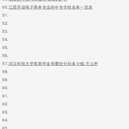
60.
江西开设电子商务专业的中专学校名单一览表
年份
省份
姓名
就读大学
就读专业
毕业高中
51.
52.
重庆
董运庭
西南大学
中文
重庆42中(老师)
1977
53.
54.
北京师范大学附属
55.
北京
郭方
北京大学
历史
中学
1977
56.
四川
胡小钉
北京大学
新闻
无统计
57.
1977
武汉科技大学奖助学金有哪些分别多少钱 怎么申
58.
59.
四川
黄宗瑜
清华大学
土木建筑
成都五中
1977
60.
61.
吉林
李沛然
东北师范大学
地理
东北师范大学附中
1977
62.
北京
刘学红
北京大学
新闻
和平街二中
63.
1977
64.
65.