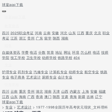
球宴app下载
球宴app下载
教育资讯
四川
2025职业考证
河南
云南
安徽
河北
山东
江西
重庆
北京
职业
考证
江苏
浙江
贵州
广东
留学
陕西
湖南
招生
自媒体资讯
学费
电话
分数
简章
地址
网址
环境
怎么样
电话
技师
学院
技工学校
卫生学校
幼师学校
铁路学校
404
专业
护理专业
药剂专业
汽修专业
计算机专业
幼师专业
航空专业
铁路
专业
电子商务
艺术设计
厨师专业
会计专业
中专学校
四川
云南
重庆
贵州
湖北
湖南
天津
山西
内蒙古
上海
安徽
福建
江西
山东
海南
广西
香港
澳门
陕西
甘肃
青海
新疆
吉林
辽宁
球宴app下载
>
专业
>
艺术设计
> 1977-1998全国历年高考状元现状_文科理科