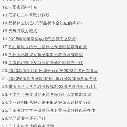
理科状元：李旭杨(语文132分，数学147分，外语143分，综合278
12.
沈阳市高中排名
分，总分700分)贵阳一中
13.
石家庄二中录取分数线
理科状元查致远：(语文133分，数学137分，外语145分，综合285
14.
晶状体全脱位(关于晶状体全脱位的简介)
分，总分700分)贵阳一中
15.
无氧呼吸方程式
4. 浙江状元
16.
2025年高考赋分成绩怎么算怎么赋分
(新高考状元第一人)
17.
现在最吃香的专业是什么专业哪些最有前景
18.
为什么不建议女孩子学爵士舞原因有哪些
2017浙江高考改革第一年的双科状元出在诸暨中学王雷捷同学高考
全省第一!语文132，数学147，英语144，物理100，化学100，生
19.
高考热门专业及就业前景分析哪些专业好
物100，总分723。不分文理，仅此一人，新高考首个状元!
20.
2023高考倒计时日期最新距离2023高考还有几天
5. 湖北状元
21.
2023安徽高考分数线预估录取分数线预测多少分
22.
重庆医科大学录取分数线2022高考多少分可以上
(亮点：双雨摘得文理桂冠)
23.
美术生不去集训能不能考好为什么要参加集训
湖北省理科状元：随州一中的肖雨同学，700分
24.
专业调剂服从好还是不服从好怎么选择更稳妥
湖北省文科状元：襄阳五中的范筱雨同学，683分，数学满分
25.
广东海洋大学考研难吗各专业考研分数线是多少
6. 内蒙古状元
26.
地理是文科还是理科
27.
安庆市中考成绩查询时间