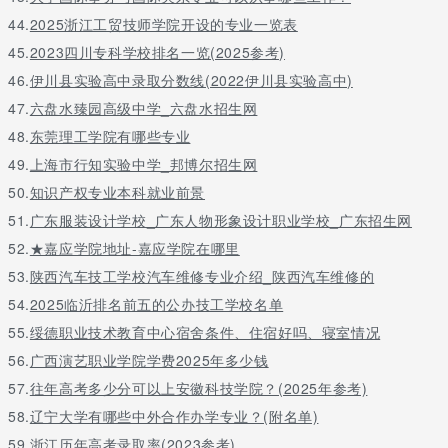
10. 广西状元
44.
2025浙江工贸技师学院开设的专业一览表
(履历表简直要闪瞎人眼)
45.
2023四川专科学校排名一览(2025参考)
46.
伊川县实验高中录取分数线(2022伊川县实验高中)
文科状元：南宁二中 韩思雨，裸分681分。
47.
六盘水臻园高级中学_六盘水招生网
11. 重庆状元
48.
东莞理工学院有哪些专业
(王俊凯成绩引关注)
49.
上海市行知实验中学_邦博尔招生网
理科状元：杨馥伟，重庆巴蜀中学。高考总分：716分
50.
知识产权专业本科就业前景
51.
广东服装设计学校_广东人物形象设计职业学校_广东招生网
文科状元：刘之铭，重庆巴蜀中学。高考总分：677分
52.
★嘉应学院地址-嘉应学院在哪里
12. 黑龙江状元
53.
陕西汽车技工学校汽车维修专业介绍_陕西汽车维修的
(都出自同一所学校)
54.
2025临沂排名前五的公办技工学校名单
黑龙江省高考文理最高分都出自哈三中。理科状元：白昊昕，712
55.
绥德职业技术教育中心宿舍条件、住宿好吗、寝室情况
分
56.
广西演艺职业学院学费2025年多少钱
文科状元：李雨佳，648分。据说昊昕说还在清华北大之间纠结，
57.
往年高考多少分可以上安徽科技学院？(2025年参考)
祝他早点选到自己心仪的学校。
58.
辽宁大学有哪些中外合作办学专业？(附名单)
1977-1998全国历年高考状元
59.
浙江历年高考录取率(2023参考)