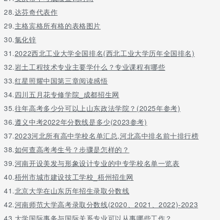
2017年内蒙古高考理科裸分状元是来自呼市二中的翁楚彬：699分
28.
达芬奇代表作
文科状元是来自鄂尔多斯一中的王麟：630分
29.
主格宾格所有格的表格图片
7. 宁夏状元
30.
氯化锌
银川一中武子健同学以676分获宁夏高考理科状元!
31.
2022西北工业大学全国排名(西北工业大学历年全国排名)
32.
岩土工程技术专业主要学什么？专业课程有哪些
银川二中马晨睿实分663获宁夏文科状元，虚分683获文科第一名。
33.
红星照耀中国第三章阅读感悟
8. 安徽状元
34.
四川五月花专修学院_成都招生网
文科最高分662分
35.
往年高考多少分可以上山东政法学院？(2025年参考)
理科状元来自合肥八中 黄杨光以706分勇夺安徽理科状元
36.
遵义中考2022年分数线是多少(2023参考)
37.
2023河北所有高中学校名单汇总,河北高中排名前十排行榜
9. 北京状元
38.
如何查高考考生号？步骤是怎样的？
(亮点：家庭氛围很重要)
39.
河南开设美发与形象设计专业的中专学校名单一览表
理科状元是来自北京八中的学生李宇轩， 总分705分(语文137分 数
40.
梧州市城市建设技工学校_梧州招生网
学144分 英语143分 理综281分) 。
41.
北京大学在山东历年招生录取分数线
文科状元是来自北京二中的学生熊轩昂，总分690分(语文132分，
42.
河南师范大学高考录取分数线(2020、2021、2022)-2023
数学150分，外语140分，文综 268分)。
43.
大学国际事务与国际关系专业可以从事哪些工作？