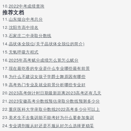
10.
2022中考成绩查询
推荐文档
11.
山东烟台中考总分
12.
沈阳市高中排名
13.
石家庄二中录取分数线
14.
晶状体全脱位(关于晶状体全脱位的简介)
15.
无氧呼吸方程式
16.
2025年高考赋分成绩怎么算怎么赋分
17.
现在最吃香的专业是什么专业哪些最有前景
18.
为什么不建议女孩子学爵士舞原因有哪些
19.
高考热门专业及就业前景分析哪些专业好
20.
2023高考倒计时日期最新距离2023高考还有几天
21.
2023安徽高考分数线预估录取分数线预测多少分
22.
重庆医科大学录取分数线2022高考多少分可以上
23.
美术生不去集训能不能考好为什么要参加集训
24.
专业调剂服从好还是不服从好怎么选择更稳妥