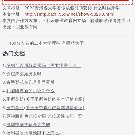
文章标题：
2022青海各大学暑假放假时间安排 什么时候开学
本文地址：
http://smtp.cacti.55xw.net/show-53298.html
本文由合作方发布，不代表职业教育网立场，转载联系作者并注明
出处：职业教育网
430分左右的二本大学理科 有哪些大学
热门文档
1.
孕妇可以用取暖器吗（需要注意什么）
2.
交谊舞必须男女吗
3.
古手梨花在几月几号死后
4.
祁眉陆湛新的小说叫什么
5.
厕所英雄(关于厕所英雄的基本详情介绍)
6.
田中真弓(关于田中真弓的基本详情介绍)
7.
原神新角色尤拉介绍 尤拉属性技能一览
8.
深圳技师学院是大专吗
9.
控制器改大电池跟不上怎么办