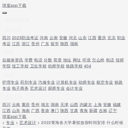
球宴app下载
球宴app下载
教育资讯
四川
2025职业考证
河南
云南
安徽
河北
山东
江西
重庆
北京
职业
考证
江苏
浙江
贵州
广东
留学
陕西
湖南
招生
自媒体资讯
学费
电话
分数
简章
地址
网址
环境
怎么样
电话
技师
学院
技工学校
卫生学校
幼师学校
铁路学校
404
专业
护理专业
药剂专业
汽修专业
计算机专业
幼师专业
航空专业
铁路
专业
电子商务
艺术设计
厨师专业
会计专业
中专学校
四川
云南
重庆
贵州
湖北
湖南
天津
山西
内蒙古
上海
安徽
福建
江西
山东
海南
广西
香港
澳门
陕西
甘肃
青海
新疆
吉林
辽宁
球宴app下载
>
专业
>
艺术设计
> 2022青海各大学暑假放假时间安排 什么时候