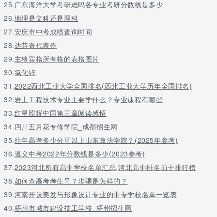
25.
广东海洋大学考研难吗各专业考研分数线是多少
26.
地理是文科还是理科
27.
安庆市中考成绩查询时间
28.
达芬奇代表作
29.
主格宾格所有格的表格图片
30.
氯化锌
31.
2022西北工业大学全国排名(西北工业大学历年全国排名)
32.
岩土工程技术专业主要学什么？专业课程有哪些
33.
红星照耀中国第三章阅读感悟
34.
四川五月花专修学院_成都招生网
35.
往年高考多少分可以上山东政法学院？(2025年参考)
36.
遵义中考2022年分数线是多少(2023参考)
37.
2023河北所有高中学校名单汇总,河北高中排名前十排行榜
38.
如何查高考考生号？步骤是怎样的？
39.
河南开设美发与形象设计专业的中专学校名单一览表
40.
梧州市城市建设技工学校_梧州招生网