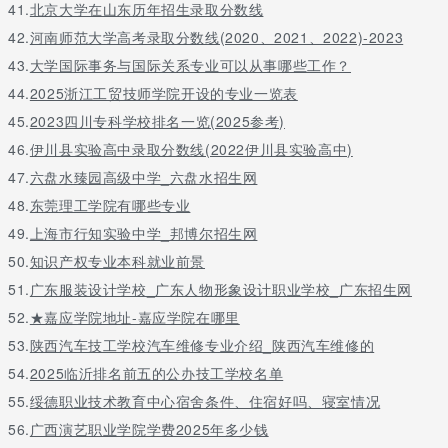
41.
北京大学在山东历年招生录取分数线
42.
河南师范大学高考录取分数线(2020、2021、2022)-2023
43.
大学国际事务与国际关系专业可以从事哪些工作？
44.
2025浙江工贸技师学院开设的专业一览表
45.
2023四川专科学校排名一览(2025参考)
46.
伊川县实验高中录取分数线(2022伊川县实验高中)
47.
六盘水臻园高级中学_六盘水招生网
48.
东莞理工学院有哪些专业
49.
上海市行知实验中学_邦博尔招生网
50.
知识产权专业本科就业前景
51.
广东服装设计学校_广东人物形象设计职业学校_广东招生网
52.
★嘉应学院地址-嘉应学院在哪里
53.
陕西汽车技工学校汽车维修专业介绍_陕西汽车维修的
54.
2025临沂排名前五的公办技工学校名单
55.
绥德职业技术教育中心宿舍条件、住宿好吗、寝室情况
56.
广西演艺职业学院学费2025年多少钱