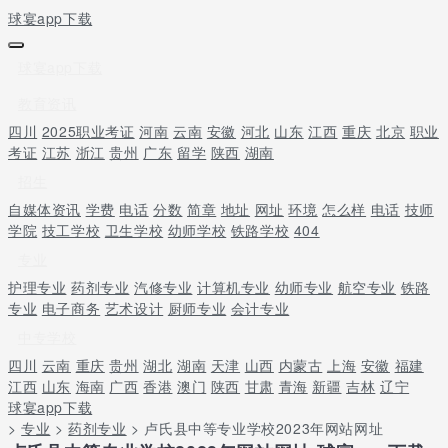
球宴app下载
球宴app下载
教育资讯
四川
2025职业考证
河南
云南
安徽
河北
山东
江西
重庆
北京
职业
考证
江苏
浙江
贵州
广东
留学
陕西
湖南
招生
自媒体资讯
学费
电话
分数
简章
地址
网址
环境
怎么样
电话
技师
学院
技工学校
卫生学校
幼师学校
铁路学校
404
专业
护理专业
药剂专业
汽修专业
计算机专业
幼师专业
航空专业
铁路
专业
电子商务
艺术设计
厨师专业
会计专业
中专学校
四川
云南
重庆
贵州
湖北
湖南
天津
山西
内蒙古
上海
安徽
福建
江西
山东
海南
广西
香港
澳门
陕西
甘肃
青海
新疆
吉林
辽宁
球宴app下载
>
专业
>
药剂专业
> 卢氏县中等专业学校2023年网站网址