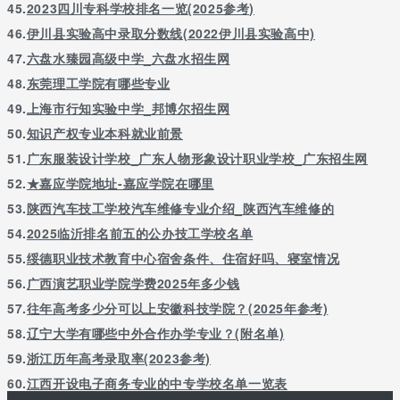
45.
2023四川专科学校排名一览(2025参考)
46.
伊川县实验高中录取分数线(2022伊川县实验高中)
47.
六盘水臻园高级中学_六盘水招生网
48.
东莞理工学院有哪些专业
49.
上海市行知实验中学_邦博尔招生网
50.
知识产权专业本科就业前景
51.
广东服装设计学校_广东人物形象设计职业学校_广东招生网
52.
★嘉应学院地址-嘉应学院在哪里
53.
陕西汽车技工学校汽车维修专业介绍_陕西汽车维修的
54.
2025临沂排名前五的公办技工学校名单
55.
绥德职业技术教育中心宿舍条件、住宿好吗、寝室情况
56.
广西演艺职业学院学费2025年多少钱
57.
往年高考多少分可以上安徽科技学院？(2025年参考)
58.
辽宁大学有哪些中外合作办学专业？(附名单)
59.
浙江历年高考录取率(2023参考)
60.
江西开设电子商务专业的中专学校名单一览表