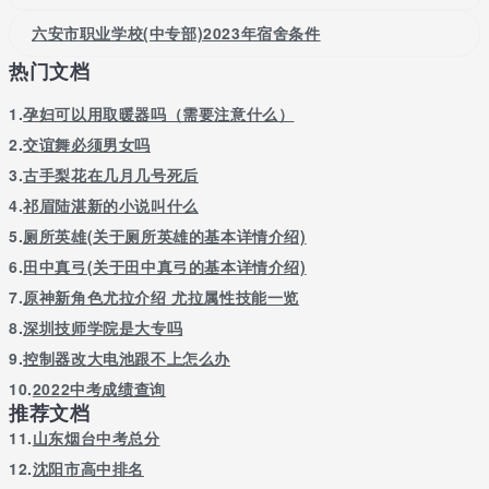
的校门,200余名学生考上专科学校。
六安市职业学校(中专部)2023年宿舍条件
编者总结
热门文档
大家在报考志愿的时候，对于报考的学校其实了解都不太深入，这
个时候，大家可以上网查询有意向报考的学校的球宴app下载官
1.
孕妇可以用取暖器吗（需要注意什么）
网，球宴app下载官网上面包含了学校的很多的相关内容，包括学
2.
交谊舞必须男女吗
校的大概信息，学校的报考条件等相关信息。所以，大家在对报考
3.
古手梨花在几月几号死后
的学校一概不知的情况下，可以上学校的球宴app下载官网了解学
校的信息后再进行志愿的填报。
4.
祁眉陆湛新的小说叫什么
5.
厕所英雄(关于厕所英雄的基本详情介绍)
6.
田中真弓(关于田中真弓的基本详情介绍)
7.
原神新角色尤拉介绍 尤拉属性技能一览
8.
深圳技师学院是大专吗
9.
控制器改大电池跟不上怎么办
10.
2022中考成绩查询
推荐文档
11.
山东烟台中考总分
12.
沈阳市高中排名