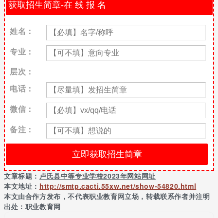
通过球宴app下载官网了解非常多的关于报考的学校的详细信息。
卢氏县中等专业学校平台网站：
姓名：
https://www.bangboer.net/uhnlszz/
专业：
卢氏县中等专业学校办学思路
学校秉承“智技兼修，仁礼有为”的校训，坚持“专业立校，培训兴
层次：
校，实训强校，升学名校”的发展思路，进一步优化专业设置，深化
电话：
课程及课堂改革，科学规范管理，真正培养出“三会一精”(即会开
车、会千句英语、会
计算机、精通所学专业)的合格毕业生。
微信：
近年来，学校大胆走“校企合作、校校联合”的办学途径，形成了“以
长求稳、以短求活、特色发展、学有所用”的职业教育发展模式。
备注：
在大力搞好内涵建设同时，学校重点在“特色”二字做文章，在特色
管理、特色课程、特色德育、特色教学方面初见成效。2015年，学
校顺利通过河南省第二批中职特色校的验收，在办学水平上更上层
楼。
文章标题：
卢氏县中等专业学校2023年网站网址
本文地址：
http://smtp.cacti.55xw.net/show-54820.html
近年来，县职业中专适应社会发展和学生发展需求，外树形象，内
本文由合作方发布，不代表职业教育网立场，转载联系作者并注明
强素质。一是高度重视对口高考工作，经过师生齐努力，高考成绩
出处：职业教育网
连年翻番，自2015年至今，有62名学生通过对口高考走进大学本科