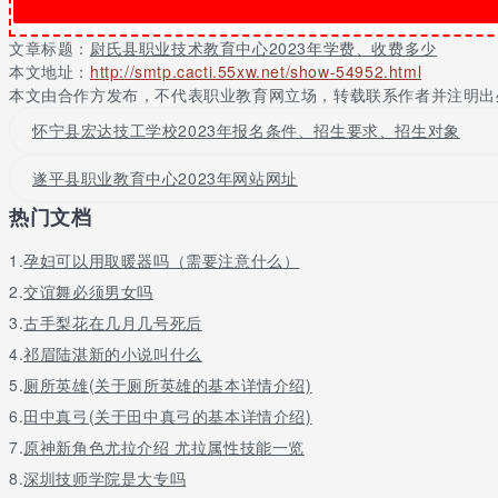
学校现有图书室2个，馆藏图书 3.5万余册，生均283册;阅览室1
文章标题：
尉氏县职业技术教育中心2023年学费、收费多少
计算机375台，学校有全覆盖的校园网，以宽带方式和互联网相接，
本文地址：
http://smtp.cacti.55xw.net/show-54952.html
本文由合作方发布，不代表职业教育网立场，转载联系作者并注明出
我校总计毕业生219人，实际就业219人，就业率为100﹪，对口就业人
怀宁县宏达技工学校2023年报名条件、招生要求、招生对象
编者总结
收费都是根据相关规定合理合规的收取的，存在不同，也是因为专业
遂平县职业教育中心2023年网站网址
大家在入学前都能了解到学校的收费情况，做出正确的判断。
热门文档
1.
孕妇可以用取暖器吗（需要注意什么）
2.
交谊舞必须男女吗
3.
古手梨花在几月几号死后
4.
祁眉陆湛新的小说叫什么
5.
厕所英雄(关于厕所英雄的基本详情介绍)
6.
田中真弓(关于田中真弓的基本详情介绍)
7.
原神新角色尤拉介绍 尤拉属性技能一览
8.
深圳技师学院是大专吗