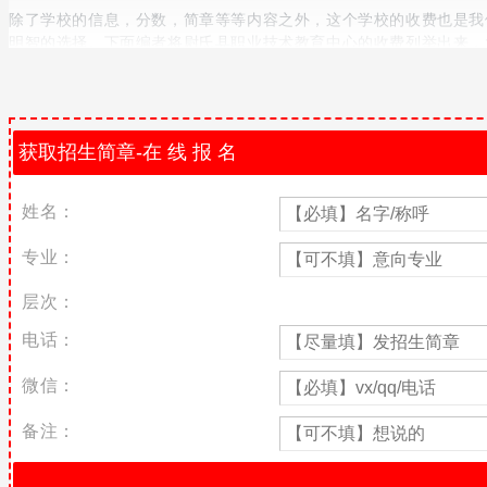
除了学校的信息，分数，简章等等内容之外，这个学校的收费也是我
明智的选择。下面编者将尉氏县职业技术教育中心的收费列举出来，
尉氏县职业技术教育中心收费
专业
收费
1700
学前教育
元/年
汽车运用
与维修
姓名：
电子电器
应用与维
专业：
1900
修
元/年
计算机应
层次：
用
电话：
数控技术
应用
微信：
数字媒体
1800
元/年
技术应用
备注：
老年人服
1700
元/年
务与管理
尉氏县职业技术教育中心学校简介