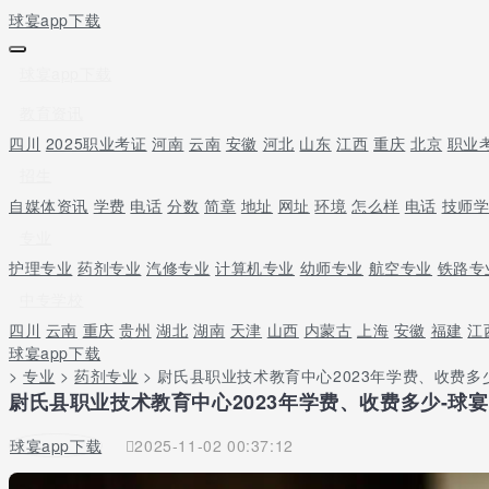
球宴app下载
球宴app下载
教育资讯
四川
2025职业考证
河南
云南
安徽
河北
山东
江西
重庆
北京
职业
招生
自媒体资讯
学费
电话
分数
简章
地址
网址
环境
怎么样
电话
技师
专业
护理专业
药剂专业
汽修专业
计算机专业
幼师专业
航空专业
铁路专
中专学校
四川
云南
重庆
贵州
湖北
湖南
天津
山西
内蒙古
上海
安徽
福建
江
球宴app下载
>
专业
>
药剂专业
> 尉氏县职业技术教育中心2023年学费、收费多
尉氏县职业技术教育中心2023年学费、收费多少-球宴
球宴app下载
2025-11-02 00:37:12