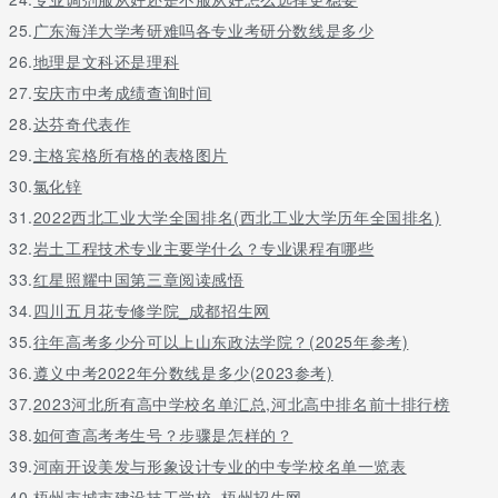
25.
广东海洋大学考研难吗各专业考研分数线是多少
26.
地理是文科还是理科
27.
安庆市中考成绩查询时间
28.
达芬奇代表作
29.
主格宾格所有格的表格图片
30.
氯化锌
31.
2022西北工业大学全国排名(西北工业大学历年全国排名)
32.
岩土工程技术专业主要学什么？专业课程有哪些
33.
红星照耀中国第三章阅读感悟
34.
四川五月花专修学院_成都招生网
35.
往年高考多少分可以上山东政法学院？(2025年参考)
36.
遵义中考2022年分数线是多少(2023参考)
37.
2023河北所有高中学校名单汇总,河北高中排名前十排行榜
38.
如何查高考考生号？步骤是怎样的？
39.
河南开设美发与形象设计专业的中专学校名单一览表
40.
梧州市城市建设技工学校_梧州招生网