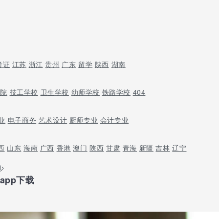
考证
江苏
浙江
贵州
广东
留学
陕西
湖南
学院
技工学校
卫生学校
幼师学校
铁路学校
404
业
电子商务
艺术设计
厨师专业
会计专业
西
山东
海南
广西
香港
澳门
陕西
甘肃
青海
新疆
吉林
辽宁
少
app下载