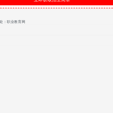
个，订阅各种报刊杂志47余种，电子阅览室1个，移动电子图书阅览设备3
实现了教学、管理的信息化和一体化;体育设施齐全，完全能满足教学
处：职业教育网
数为198，对口率为90.41﹪，升入本、专科高等学校26人，升学率为1
开设以及学校资源的提供等的不同。可以去了解清楚费用为何会出现