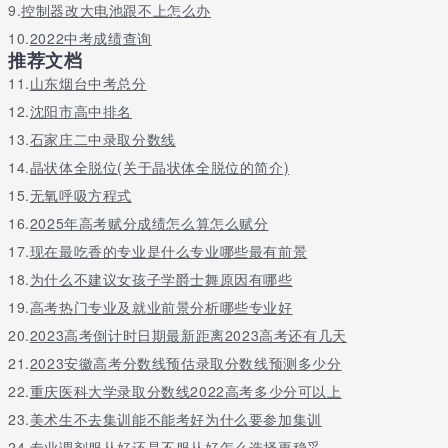
9.
控制器改大电池跟不上怎么办
10.
2022中考成绩查询
推荐文档
11.
山东烟台中考总分
12.
沈阳市高中排名
13.
石家庄二中录取分数线
14.
晶状体全脱位(关于晶状体全脱位的简介)
15.
无氧呼吸方程式
16.
2025年高考赋分成绩怎么算怎么赋分
17.
现在最吃香的专业是什么专业哪些最有前景
18.
为什么不建议女孩子学爵士舞原因有哪些
19.
高考热门专业及就业前景分析哪些专业好
20.
2023高考倒计时日期最新距离2023高考还有几天
21.
2023安徽高考分数线预估录取分数线预测多少分
22.
重庆医科大学录取分数线2022高考多少分可以上
23.
美术生不去集训能不能考好为什么要参加集训
24.
专业调剂服从好还是不服从好怎么选择更稳妥