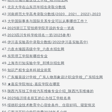
41.
北京大学在山东历年招生录取分数线
42.
河南师范大学高考录取分数线(2020、2021、2022)-2023
43.
大学国际事务与国际关系专业可以从事哪些工作？
44.
2025浙江工贸技师学院开设的专业一览表
45.
2023四川专科学校排名一览(2025参考)
46.
伊川县实验高中录取分数线(2022伊川县实验高中)
47.
六盘水臻园高级中学_六盘水招生网
48.
东莞理工学院有哪些专业
49.
上海市行知实验中学_邦博尔招生网
50.
知识产权专业本科就业前景
51.
广东服装设计学校_广东人物形象设计职业学校_广东招生网
52.
★嘉应学院地址-嘉应学院在哪里
53.
陕西汽车技工学校汽车维修专业介绍_陕西汽车维修的
54.
2025临沂排名前五的公办技工学校名单
55.
绥德职业技术教育中心宿舍条件、住宿好吗、寝室情况
56.
广西演艺职业学院学费2025年多少钱