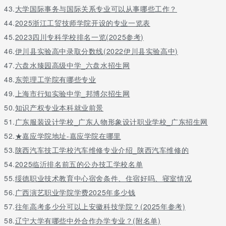
43.
大学国际事务与国际关系专业可以从事哪些工作？
44.
2025浙江工贸技师学院开设的专业一览表
45.
2023四川专科学校排名一览(2025参考)
46.
伊川县实验高中录取分数线(2022伊川县实验高中)
47.
六盘水臻园高级中学_六盘水招生网
48.
东莞理工学院有哪些专业
49.
上海市行知实验中学_邦博尔招生网
50.
知识产权专业本科就业前景
51.
广东服装设计学校_广东人物形象设计职业学校_广东招生网
52.
★嘉应学院地址-嘉应学院在哪里
53.
陕西汽车技工学校汽车维修专业介绍_陕西汽车维修的
54.
2025临沂排名前五的公办技工学校名单
55.
绥德职业技术教育中心宿舍条件、住宿好吗、寝室情况
56.
广西演艺职业学院学费2025年多少钱
57.
往年高考多少分可以上安徽科技学院？(2025年参考)
58.
辽宁大学有哪些中外合作办学专业？(附名单)