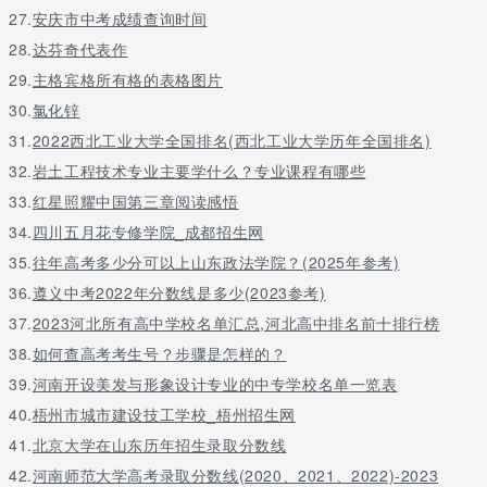
27.
安庆市中考成绩查询时间
28.
达芬奇代表作
29.
主格宾格所有格的表格图片
30.
氯化锌
31.
2022西北工业大学全国排名(西北工业大学历年全国排名)
32.
岩土工程技术专业主要学什么？专业课程有哪些
33.
红星照耀中国第三章阅读感悟
34.
四川五月花专修学院_成都招生网
35.
往年高考多少分可以上山东政法学院？(2025年参考)
36.
遵义中考2022年分数线是多少(2023参考)
37.
2023河北所有高中学校名单汇总,河北高中排名前十排行榜
38.
如何查高考考生号？步骤是怎样的？
39.
河南开设美发与形象设计专业的中专学校名单一览表
40.
梧州市城市建设技工学校_梧州招生网
41.
北京大学在山东历年招生录取分数线
42.
河南师范大学高考录取分数线(2020、2021、2022)-2023