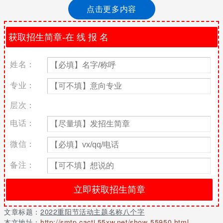
重阳节活动主题八字
点击更多内容
夕阳晚情，重温甜蜜。
敬老传统，代代相传。
养老，敬老，爱老，助老。
姓名：
敬老恤贫，阖家团圆
专业：
重阳节活动主题标语
层次：
1、家家有老人，人人都会老
电话：
2、关心帮忙老年人是全社会的职责
微信：
3、践行科学发展观，共建和谐社会
备注：
4、尊重老年人就是尊重自己
5、养老敬老爱老助老
6、重视老龄问题，提高社会意识
文章标题：
2022重阳节活动主题名称八个字
7、老人融入社会，参与社会发展
本文地址：
http://smtp.cacti.55xw.net/show-55950.html