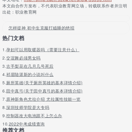
本文由合作方发布，不代表职业教育网立场，转载联系作者并注明
8、树敬老之，促社会文明
出处：职业教育网
9、大力弘扬中华民族尊老敬老的传统美德
怎样提神 初中生克服打瞌睡的绝招
10、建立不分年龄人人共享的和谐社会
热门文档
重阳节活动主题名称
1.
孕妇可以用取暖器吗（需要注意什么）
1、树敬老之风，促社会礼貌
2.
交谊舞必须男女吗
2、家家有老人，人人都会老
3.
古手梨花在几月几号死后
3、关心帮忙老年人是全社会的职责
4.
祁眉陆湛新的小说叫什么
5.
厕所英雄(关于厕所英雄的基本详情介绍)
4、践行科学发展观，共建和谐社会
6.
田中真弓(关于田中真弓的基本详情介绍)
5、尊重老年人就是尊重自我
7.
原神新角色尤拉介绍 尤拉属性技能一览
6、养老敬老爱老助老
8.
深圳技师学院是大专吗
7、营造健康老龄化的社会环境
9.
控制器改大电池跟不上怎么办
10.
2022中考成绩查询
8、关心帮忙老年人是全社会的职责
推荐文档