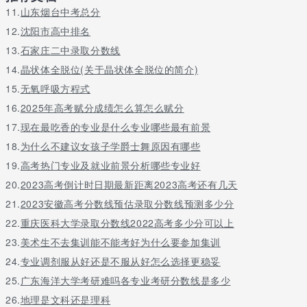
9、尊老，敬老，养老，爱老，助老
11.
山东烟台中考总分
10、尊重老年人就是尊重自我
12.
沈阳市高中排名
13.
石家庄二中录取分数线
14.
晶状体全脱位(关于晶状体全脱位的简介)
15.
无氧呼吸方程式
16.
2025年高考赋分成绩怎么算怎么赋分
17.
现在最吃香的专业是什么专业哪些最有前景
18.
为什么不建议女孩子学爵士舞原因有哪些
19.
高考热门专业及就业前景分析哪些专业好
20.
2023高考倒计时日期最新距离2023高考还有几天
21.
2023安徽高考分数线预估录取分数线预测多少分
22.
重庆医科大学录取分数线2022高考多少分可以上
23.
美术生不去集训能不能考好为什么要参加集训
24.
专业调剂服从好还是不服从好怎么选择更稳妥
25.
广东海洋大学考研难吗各专业考研分数线是多少
26.
地理是文科还是理科