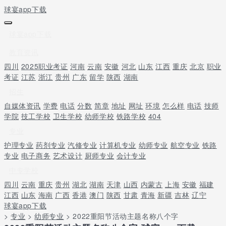
球宴app下载
球宴app下载
教育资讯
四川
2025职业考证
河南
云南
安徽
河北
山东
江西
重庆
北京
职业
考证
江苏
浙江
贵州
广东
留学
陕西
湖南
招生
自媒体资讯
学费
电话
分数
简章
地址
网址
环境
怎么样
电话
技师
学院
技工学校
卫生学校
幼师学校
铁路学校
404
专业
护理专业
药剂专业
汽修专业
计算机专业
幼师专业
航空专业
铁路
专业
电子商务
艺术设计
厨师专业
会计专业
中专学校
四川
云南
重庆
贵州
湖北
湖南
天津
山西
内蒙古
上海
安徽
福建
江西
山东
海南
广西
香港
澳门
陕西
甘肃
青海
新疆
吉林
辽宁
球宴app下载
>
专业
>
幼师专业
> 2022重阳节活动主题名称八个字