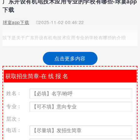
广东开设有机电技术应用专业的学校有哪些-球宴app
下载
球宴app下载
2025-11-02 00:46:22
以下是关于广东开设有机电技术应用专业的学校有哪些的介绍
在毕业后选择一个有前景的专业是很重要的，机电技术应用专业就
是一个前景还不错的专业，那么广东开设有机电技术应用专业的学
点击更多内容
校有哪些?针对这一问题，老师为同学们整理了广东一些开设有机电
技术应用专业的职业学校，一起来看一下吧。
机电技术应用专业介绍
机电技术应用专业培养目标
姓名：
培养机电设备生产、服务、技术和管理及机械加工生产第一线工作
专业：
的高素质劳动者和初中级专业技术人才。
层次：
机电技术应用专业主要课程
电话：
机电技术应用专业开设的主要专业基础课程机械基础、机械制图、
autocad、机床电气控制与plc、电工电子技术、实用电器维修、机