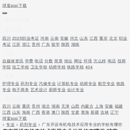
球宴app下载
球宴app下载
教育资讯
四川
2025职业考证
河南
云南
安徽
河北
山东
江西
重庆
北京
职业
考证
江苏
浙江
贵州
广东
留学
陕西
湖南
招生
自媒体资讯
学费
电话
分数
简章
地址
网址
环境
怎么样
电话
技师
学院
技工学校
卫生学校
幼师学校
铁路学校
404
专业
护理专业
药剂专业
汽修专业
计算机专业
幼师专业
航空专业
铁路
专业
电子商务
艺术设计
厨师专业
会计专业
中专学校
四川
云南
重庆
贵州
湖北
湖南
天津
山西
内蒙古
上海
安徽
福建
江西
山东
海南
广西
香港
澳门
陕西
甘肃
青海
新疆
吉林
辽宁
球宴app下载
>
专业
>
药剂专业
> 广东开设有机电技术应用专业的学校有哪些