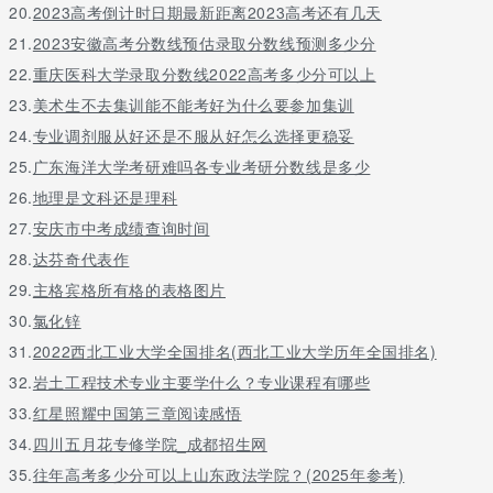
20.
2023高考倒计时日期最新距离2023高考还有几天
21.
2023安徽高考分数线预估录取分数线预测多少分
22.
重庆医科大学录取分数线2022高考多少分可以上
23.
美术生不去集训能不能考好为什么要参加集训
24.
专业调剂服从好还是不服从好怎么选择更稳妥
25.
广东海洋大学考研难吗各专业考研分数线是多少
26.
地理是文科还是理科
27.
安庆市中考成绩查询时间
28.
达芬奇代表作
29.
主格宾格所有格的表格图片
30.
氯化锌
31.
2022西北工业大学全国排名(西北工业大学历年全国排名)
32.
岩土工程技术专业主要学什么？专业课程有哪些
33.
红星照耀中国第三章阅读感悟
34.
四川五月花专修学院_成都招生网
35.
往年高考多少分可以上山东政法学院？(2025年参考)