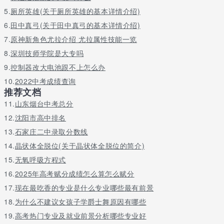
关于更多广东开设有机电技术应用专业的学校有哪些请留言或者咨
5.
厕所英雄(关于厕所英雄的基本详情介绍)
询老师
6.
田中真弓(关于田中真弓的基本详情介绍)
7.
原神新角色尤拉介绍 尤拉属性技能一览
8.
深圳技师学院是大专吗
9.
控制器改大电池跟不上怎么办
10.
2022中考成绩查询
推荐文档
11.
山东烟台中考总分
12.
沈阳市高中排名
13.
石家庄二中录取分数线
14.
晶状体全脱位(关于晶状体全脱位的简介)
15.
无氧呼吸方程式
16.
2025年高考赋分成绩怎么算怎么赋分
17.
现在最吃香的专业是什么专业哪些最有前景
18.
为什么不建议女孩子学爵士舞原因有哪些
19.
高考热门专业及就业前景分析哪些专业好