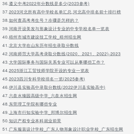
36.
遵义中考2022年分数线是多少(2023参考)
37.
2023河北所有高中学校名单汇总,河北高中排名前十排行榜
38.
如何查高考考生号？步骤是怎样的？
39.
河南开设美发与形象设计专业的中专学校名单一览表
40.
梧州市城市建设技工学校_梧州招生网
41.
北京大学在山东历年招生录取分数线
42.
河南师范大学高考录取分数线(2020、2021、2022)-2023
43.
大学国际事务与国际关系专业可以从事哪些工作？
44.
2025浙江工贸技师学院开设的专业一览表
45.
2023四川专科学校排名一览(2025参考)
46.
伊川县实验高中录取分数线(2022伊川县实验高中)
47.
六盘水臻园高级中学_六盘水招生网
48.
东莞理工学院有哪些专业
49.
上海市行知实验中学_邦博尔招生网
50.
知识产权专业本科就业前景
51.
广东服装设计学校_广东人物形象设计职业学校_广东招生网