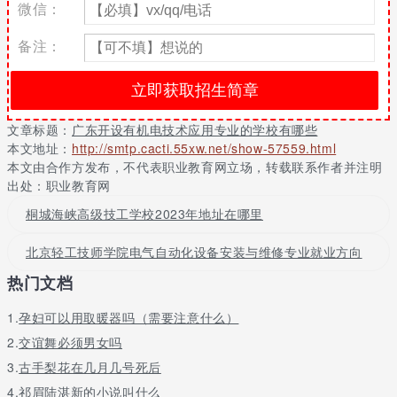
微信：
械加工技术、电机维修、车工技能、钳工技能、数控加工技术、金
属工艺学。典型控制线路安装与维修、机床控制线路安装与调试、
备注：
auto cad技能训练、传感器技术与技能训练、变频调速技术技能训
练、机电设备系统安装与调试、电气安装与维修等。
机电技术应用专业就业方向
机电设备操作，机电设备维修、加工、机电产品质量检验、机电管
文章标题：
广东开设有机电技术应用专业的学校有哪些
理员、机电产品销售及球宴app下载的售后服务、自办机电产品维
本文地址：
http://smtp.cacti.55xw.net/show-57559.html
修站，自办机电产品加工厂。
本文由合作方发布，不代表职业教育网立场，转载联系作者并注明
出处：职业教育网
广东哪些学校开设有机电技术应用专业
桐城海峡高级技工学校2023年地址在哪里
建校日
院校类
所属地
学校名
学校地址
期
型
域
北京轻工技师学院电气自动化设备安装与维修专业就业方向
信宜职业技术
职业学
广东
信宜市竹山路308号，信宜市
1940
热门文档
学校
校
茂名
教育路4号
以上的这些学校都是广东开设有机电技术应用专业的学校，想要在
1.
孕妇可以用取暖器吗（需要注意什么）
广东读书并且报考机电技术应用专业的学生，可以在上面的这些学
2.
交谊舞必须男女吗
校中进行比较，选择自己喜欢的学校。
3.
古手梨花在几月几号死后
4.
祁眉陆湛新的小说叫什么