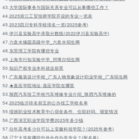
43.
大学国际事务与国际关系专业可以从事哪些工作？
44.
2025浙江工贸技师学院开设的专业一览表
45.
2023四川专科学校排名一览(2025参考)
46.
伊川县实验高中录取分数线(2022伊川县实验高中)
47.
六盘水臻园高级中学_六盘水招生网
48.
东莞理工学院有哪些专业
49.
上海市行知实验中学_邦博尔招生网
50.
知识产权专业本科就业前景
51.
广东服装设计学校_广东人物形象设计职业学校_广东招生网
52.
★嘉应学院地址-嘉应学院在哪里
53.
陕西汽车技工学校汽车维修专业介绍_陕西汽车维修的
54.
2025临沂排名前五的公办技工学校名单
55.
绥德职业技术教育中心宿舍条件、住宿好吗、寝室情况
56.
广西演艺职业学院学费2025年多少钱
57.
往年高考多少分可以上安徽科技学院？(2025年参考)
58.
辽宁大学有哪些中外合作办学专业？(附名单)