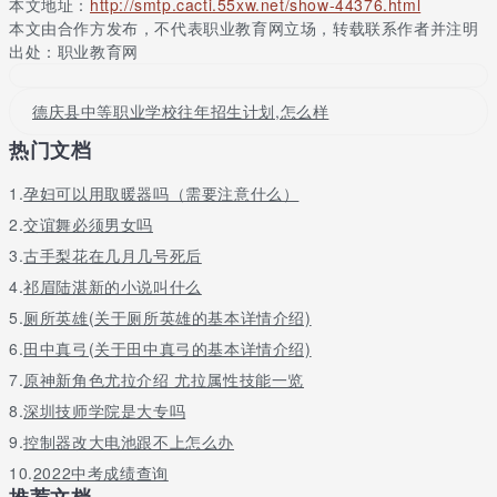
本文地址：
http://smtp.cacti.55xw.net/show-44376.html
本文由合作方发布，不代表职业教育网立场，转载联系作者并注明
出处：职业教育网
德庆县中等职业学校往年招生计划,怎么样
热门文档
1.
孕妇可以用取暖器吗（需要注意什么）
2.
交谊舞必须男女吗
3.
古手梨花在几月几号死后
4.
祁眉陆湛新的小说叫什么
5.
厕所英雄(关于厕所英雄的基本详情介绍)
6.
田中真弓(关于田中真弓的基本详情介绍)
7.
原神新角色尤拉介绍 尤拉属性技能一览
8.
深圳技师学院是大专吗
9.
控制器改大电池跟不上怎么办
10.
2022中考成绩查询