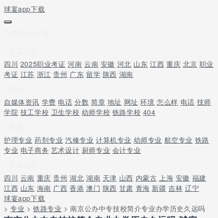
球宴app下载
球宴app下载
教育资讯
四川
2025职业考证
河南
云南
安徽
河北
山东
江西
重庆
北京
职业
考证
江苏
浙江
贵州
广东
留学
陕西
湖南
招生
自媒体资讯
学费
电话
分数
简章
地址
网址
环境
怎么样
电话
技师
学院
技工学校
卫生学校
幼师学校
铁路学校
404
专业
护理专业
药剂专业
汽修专业
计算机专业
幼师专业
航空专业
铁路
专业
电子商务
艺术设计
厨师专业
会计专业
中专学校
四川
云南
重庆
贵州
湖北
湖南
天津
山西
内蒙古
上海
安徽
福建
江西
山东
海南
广西
香港
澳门
陕西
甘肃
青海
新疆
吉林
辽宁
球宴app下载
>
专业
>
铁路专业
> 南京公办中专技校简介专业办学历史久远吗