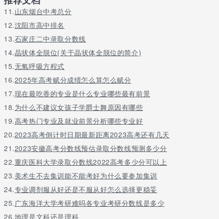
推荐文档
11.
山东烟台中考总分
12.
沈阳市高中排名
13.
石家庄二中录取分数线
14.
晶状体全脱位(关于晶状体全脱位的简介)
15.
无氧呼吸方程式
16.
2025年高考赋分成绩怎么算怎么赋分
17.
现在最吃香的专业是什么专业哪些最有前景
18.
为什么不建议女孩子学爵士舞原因有哪些
19.
高考热门专业及就业前景分析哪些专业好
20.
2023高考倒计时日期最新距离2023高考还有几天
21.
2023安徽高考分数线预估录取分数线预测多少分
22.
重庆医科大学录取分数线2022高考多少分可以上
23.
美术生不去集训能不能考好为什么要参加集训
24.
专业调剂服从好还是不服从好怎么选择更稳妥
25.
广东海洋大学考研难吗各专业考研分数线是多少
26.
地理是文科还是理科