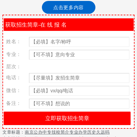
三的确定学校适不适合自己报读，确定适合了，才会着手报读事
点击更多内容
宜，老师为了大家能够了解更多学校信息，下面是老师为大家做的
整理，来看看吧！
南京公办中专技校紧紧围绕技能并举、文技兼修的办学理念，围绕
依法治校、制度管校、技能立校、文化兴校、科研强校的办学思
想，以育现代学子、铸同心辉煌为办学使命，以培养学生5合格 1特
姓名：
长为育人目标，以吃亏在前、不图享乐、敢为人先、争创品牌的办
学精神，培养了数以万计的毕业生投入到各行各业的建设中，学生
专业：
就业率达95％以上。现在，学校正朝着创建立足大方、服务全国、
层次：
市内一流、省内知名的省级示范性中等职业技术学校目标迈进。
电话：
上述是今天学校老师为大家整理的相关内容，升学千万不可马虎，
也许你并不喜欢学这个专业，但可以学习的技术是多种多样的，总
微信：
有适合你的，只要不让自己停滞不前，学点自己喜欢的事儿吧。不
知道你还想了解学校哪些信息呢？都可直接咨询右侧在线咨询处！
备注：
关于更多南京公办中专技校简介专业办学历史久远吗请留言或者咨
询老师
文章标题：
南京公办中专技校简介专业办学历史久远吗