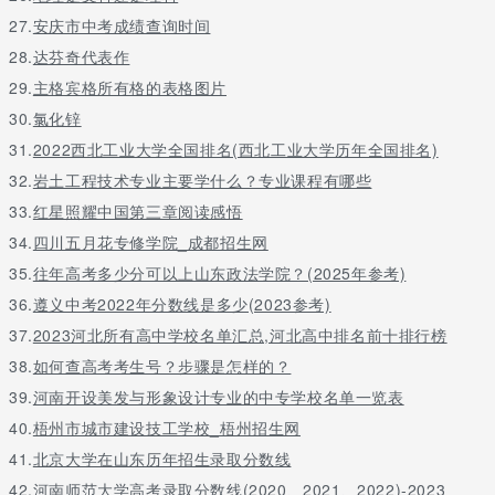
27.
安庆市中考成绩查询时间
28.
达芬奇代表作
29.
主格宾格所有格的表格图片
30.
氯化锌
31.
2022西北工业大学全国排名(西北工业大学历年全国排名)
32.
岩土工程技术专业主要学什么？专业课程有哪些
33.
红星照耀中国第三章阅读感悟
34.
四川五月花专修学院_成都招生网
35.
往年高考多少分可以上山东政法学院？(2025年参考)
36.
遵义中考2022年分数线是多少(2023参考)
37.
2023河北所有高中学校名单汇总,河北高中排名前十排行榜
38.
如何查高考考生号？步骤是怎样的？
39.
河南开设美发与形象设计专业的中专学校名单一览表
40.
梧州市城市建设技工学校_梧州招生网
41.
北京大学在山东历年招生录取分数线
42.
河南师范大学高考录取分数线(2020、2021、2022)-2023