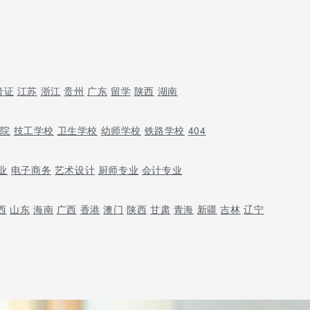
考证
江苏
浙江
贵州
广东
留学
陕西
湖南
学院
技工学校
卫生学校
幼师学校
铁路学校
404
业
电子商务
艺术设计
厨师专业
会计专业
西
山东
海南
广西
香港
澳门
陕西
甘肃
青海
新疆
吉林
辽宁