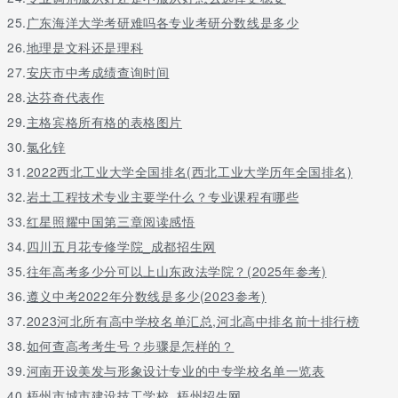
25.
广东海洋大学考研难吗各专业考研分数线是多少
26.
地理是文科还是理科
27.
安庆市中考成绩查询时间
28.
达芬奇代表作
29.
主格宾格所有格的表格图片
30.
氯化锌
31.
2022西北工业大学全国排名(西北工业大学历年全国排名)
32.
岩土工程技术专业主要学什么？专业课程有哪些
33.
红星照耀中国第三章阅读感悟
34.
四川五月花专修学院_成都招生网
35.
往年高考多少分可以上山东政法学院？(2025年参考)
36.
遵义中考2022年分数线是多少(2023参考)
37.
2023河北所有高中学校名单汇总,河北高中排名前十排行榜
38.
如何查高考考生号？步骤是怎样的？
39.
河南开设美发与形象设计专业的中专学校名单一览表
40.
梧州市城市建设技工学校_梧州招生网