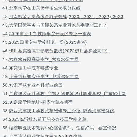
41.
北京大学在山东历年招生录取分数线
42.
河南师范大学高考录取分数线(2020、2021、2022)-2023
43.
大学国际事务与国际关系专业可以从事哪些工作？
44.
2025浙江工贸技师学院开设的专业一览表
45.
2023四川专科学校排名一览(2025参考)
46.
伊川县实验高中录取分数线(2022伊川县实验高中)
47.
六盘水臻园高级中学_六盘水招生网
48.
东莞理工学院有哪些专业
49.
上海市行知实验中学_邦博尔招生网
50.
知识产权专业本科就业前景
51.
广东服装设计学校_广东人物形象设计职业学校_广东招生网
52.
★嘉应学院地址-嘉应学院在哪里
53.
陕西汽车技工学校汽车维修专业介绍_陕西汽车维修的
54.
2025临沂排名前五的公办技工学校名单
55.
绥德职业技术教育中心宿舍条件、住宿好吗、寝室情况
56.
广西演艺职业学院学费2025年多少钱