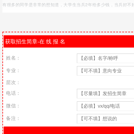
有很多的同学是非常的想知道，大学生当兵2年给多少钱，当兵好不
大学当兵2年退伍后会给多少钱
你好：
大学在校生服兵役薪资补贴由如下组成：
地方政府补贴 部队津贴 部队补贴
姓名：
其中：
专业：
地方政府补贴——根据地方政府制度不同数额不等，以上海13年入伍
上海交大为例）。但是内陆省份补贴相对很低，或没有。需要看当地
层次：
部队津贴——义务兵期间每月津贴：第一年约700，第二年约900，
电话：
部队补贴——所在服役部队根据本单位情况发放住房补贴等各种补贴
微信：
综 上：
备注：
一般来说2年义务兵各种补贴 津贴共约5万 地方政府补贴。
大学当兵怎么样