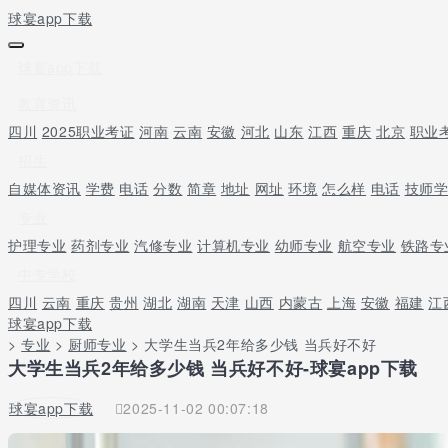
球宴app下载
球宴app下载
教育资讯
四川
2025职业考证
河南
云南
安徽
河北
山东
江西
重庆
北京
职业
招生
自媒体资讯
学费
电话
分数
简章
地址
网址
环境
怎么样
电话
技师
专业
护理专业
药剂专业
汽修专业
计算机专业
幼师专业
航空专业
铁路专
中专学校
四川
云南
重庆
贵州
湖北
湖南
天津
山西
内蒙古
上海
安徽
福建
江
球宴app下载
>
专业
>
厨师专业
> 大学生当兵2年给多少钱 当兵好不好
大学生当兵2年给多少钱 当兵好不好-球宴app下载
球宴app下载
2025-11-02 00:07:18