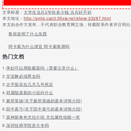
依法服兵役的都是义务兵。两年兵役期满之后，如果继续留在军队，
文章标题：
大学生当兵2年给多少钱 当兵好不好
在校大学生参军的优惠政策你可以慢慢了解，主要有几点要注意：参
本文地址：
http://smtp.cacti.55xw.net/show-23287.html
费。然后你报考公务员等企事业单位的话，同等成绩下优先录取。
本文由合作方发布，不代表职业教育网立场，转载联系作者并注明出
但有个地方你要注意。你参军后，你的学籍学校只保留两年。两年后
鲁班发明了什么东西
才退役，那么你将无法回到大学继续读书，因为你已经没有大学的学
阿卡索为什么便宜 阿卡索靠谱吗
除非你能在服役期间考上军校，这样你的学籍就会从大学转到军校。
热门文档
中毕业生参军没什么两样。军校可以考，但难度会加大。而且因为你
大学当兵补贴政策
1.
孕妇可以用取暖器吗（需要注意什么）
2.
交谊舞必须男女吗
具体的补贴政策各省的也都有区别。
3.
古手梨花在几月几号死后
去年的政策大概是这样，仅做参考。
4.
祁眉陆湛新的小说叫什么
1、服义务兵役期间发放义务兵津贴，第一年为每月850元，第二年为
5.
厕所英雄(关于厕所英雄的基本详情介绍)
6.
田中真弓(关于田中真弓的基本详情介绍)
2、服义务兵役期间，大学生士兵家庭由批准入伍地发放优待金，具
200%计发。
7.
原神新角色尤拉介绍 尤拉属性技能一览
8.
深圳技师学院是大专吗
3、义务兵退出现役后当地人民政府发给一次性经济补助。