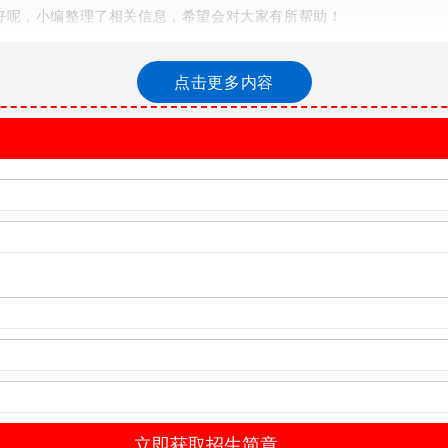
好呢，小编整理了相关信息，希望会对大家有所帮助！
点击更多内容
大学生士兵为例，2年义务兵到期复员后，上海地方政府发放20万奖金
地方政策。
2年共约2万。
，在士兵复员回家时一次性结清发放，不同单位数额不等。