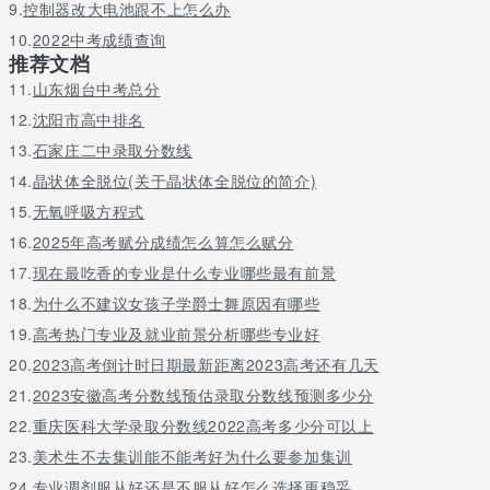
9.
控制器改大电池跟不上怎么办
4、高校在校生或毕业生义务兵享受学费补偿和国家助学贷款代偿政策
10.
2022中考成绩查询
5、以2017年毕业的四年本科为例，服役2年，经济待遇约18.3万
推荐文档
11.
山东烟台中考总分
6、在校生参军入伍可以保留学籍，退伍后的两年内可以选择复学。
12.
沈阳市高中排名
7、高职(专科)学生应征入伍服义务兵役退役，在完成高职学业后参
13.
石家庄二中录取分数线
8、普通高校在校生(含高校新生)应征入伍服义务兵役退役，在完成
14.
晶状体全脱位(关于晶状体全脱位的简介)
9、每年考录公务员时定向考录数量不低于当年列入人员范围的全日制
15.
无氧呼吸方程式
16.
2025年高考赋分成绩怎么算怎么赋分
10、服现役满12年、荣立二等功以上奖励或者战时三等功以上奖励
17.
现在最吃香的专业是什么专业哪些最有前景
18.
为什么不建议女孩子学爵士舞原因有哪些
19.
高考热门专业及就业前景分析哪些专业好
20.
2023高考倒计时日期最新距离2023高考还有几天
21.
2023安徽高考分数线预估录取分数线预测多少分
22.
重庆医科大学录取分数线2022高考多少分可以上
23.
美术生不去集训能不能考好为什么要参加集训
24.
专业调剂服从好还是不服从好怎么选择更稳妥