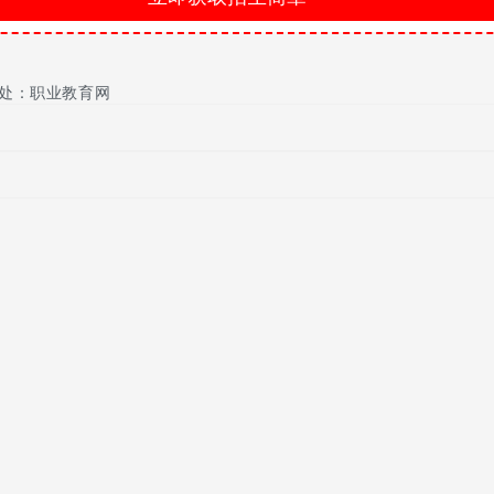
就转成志愿兵。否则就退役。
军后，退回已经交了的学费，即将你大一的学费退回。并免除以后读
处：职业教育网
，如果你还想要大学毕业证，就必须退役复学，否则学校将注销你的学
籍了，这样你就只有一张高中毕业证。
但在部队里考军校的优惠政策主要针对大学毕业生，你是在校大学生
没有大学毕业证，即便考上军校，日后在部队的发展也会受到限制，
每月950元。
体标准为按我省年平均最低工资标准的150%计发;进藏和到新疆艰苦