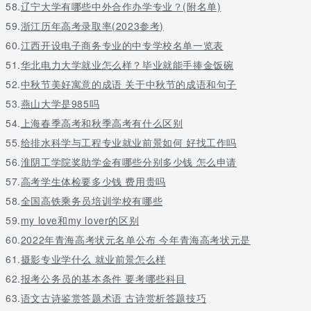
58.
辽宁大学有哪些中外合作办学专业？(附名单)
59.
浙江历年高考录取率(2023参考)
60.
江西开设电子商务专业的中专学校名单一览表
51.
华北电力大学就业怎么样？毕业就能手捧金饭碗
52.
中秋节美好寓意的成语 关于中秋节的成语和句子
53.
燕山大学是985吗
54.
上海春季高考和秋季高考有什么区别
55.
给排水科学与工程专业就业前景如何 好找工作吗
56.
淮阴工学院奖助学金有哪些分别多少钱 怎么申请
57.
高考学生体检要多少钱 费用贵吗
58.
全国高铁乘务员培训学校有哪些
59.
my love和my lover的区别
60.
2022年青海高考状元名单公布 今年青海高考状元是
61.
摄影专业学什么 就业前景怎么样
62.
报考公务员的基本条件 要考哪些科目
63.
语文古诗鉴赏答题术语 古诗赏析答题技巧