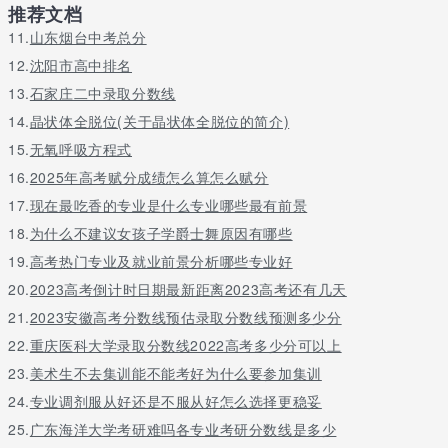
推荐文档
11.
山东烟台中考总分
12.
沈阳市高中排名
13.
石家庄二中录取分数线
14.
晶状体全脱位(关于晶状体全脱位的简介)
15.
无氧呼吸方程式
16.
2025年高考赋分成绩怎么算怎么赋分
17.
现在最吃香的专业是什么专业哪些最有前景
18.
为什么不建议女孩子学爵士舞原因有哪些
19.
高考热门专业及就业前景分析哪些专业好
20.
2023高考倒计时日期最新距离2023高考还有几天
21.
2023安徽高考分数线预估录取分数线预测多少分
22.
重庆医科大学录取分数线2022高考多少分可以上
23.
美术生不去集训能不能考好为什么要参加集训
24.
专业调剂服从好还是不服从好怎么选择更稳妥
25.
广东海洋大学考研难吗各专业考研分数线是多少