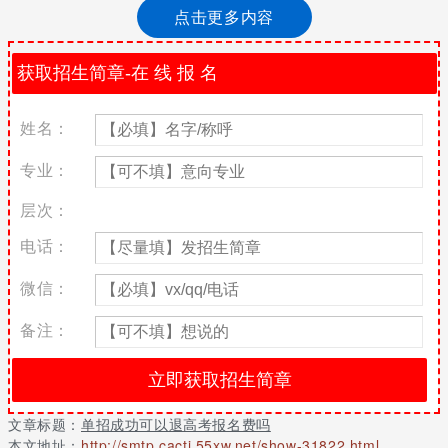
单招成功可以退高考报名费吗
点击更多内容
正常是不会退费。
考生若因网上支付时操作不当，或因网络原因，造成高考报名费重
复支付的，省招办将在报名工作结束后，把重复支付的报名费退回
姓名：
考生缴费所使用的银行卡上。如果出现重复支付成功多次的情况，
请不要急于在交完报名费后立即注销缴费所用银行卡，否则将给退
专业：
款工作造成障碍。
选择单招有哪些好处
层次：
电话：
1.比高考难度低
大部分参加高职单招的院校60%的招生计划都安排在高职单招，也
微信：
就是说，通过6月份高考被录取进入部分高职院校的难度比高职单招
还要大。
备注：
2.增加录取几率
6月份高考面临背水一战，压力大，长期以来被戏称为“千军万马挤
独木桥”。相比之下，3月份的高职单招考试难度要求相对较低，更
文章标题：
单招成功可以退高考报名费吗
倾向于实践能力和综合素质的考查，而招生数和录取数比例更加合
本文地址：
http://smtp.cacti.55xw.net/show-31822.html