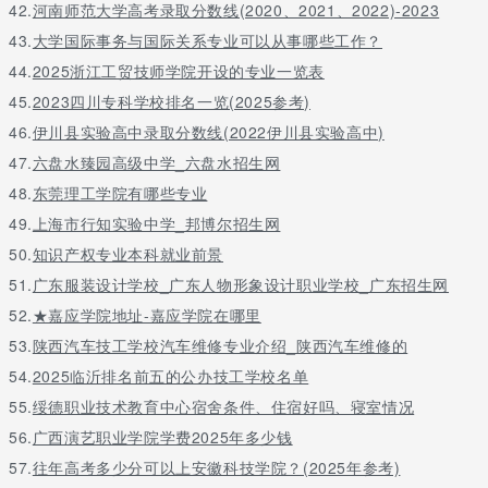
42.
河南师范大学高考录取分数线(2020、2021、2022)-2023
43.
大学国际事务与国际关系专业可以从事哪些工作？
44.
2025浙江工贸技师学院开设的专业一览表
45.
2023四川专科学校排名一览(2025参考)
46.
伊川县实验高中录取分数线(2022伊川县实验高中)
47.
六盘水臻园高级中学_六盘水招生网
48.
东莞理工学院有哪些专业
49.
上海市行知实验中学_邦博尔招生网
50.
知识产权专业本科就业前景
51.
广东服装设计学校_广东人物形象设计职业学校_广东招生网
52.
★嘉应学院地址-嘉应学院在哪里
53.
陕西汽车技工学校汽车维修专业介绍_陕西汽车维修的
54.
2025临沂排名前五的公办技工学校名单
55.
绥德职业技术教育中心宿舍条件、住宿好吗、寝室情况
56.
广西演艺职业学院学费2025年多少钱
57.
往年高考多少分可以上安徽科技学院？(2025年参考)