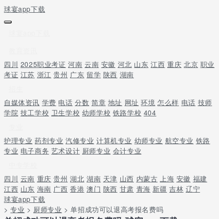
球宴app下载
球宴app下载
教育资讯
四川
2025职业考证
河南
云南
安徽
河北
山东
江西
重庆
北京
职业
考证
江苏
浙江
贵州
广东
留学
陕西
湖南
招生
自媒体资讯
学费
电话
分数
简章
地址
网址
环境
怎么样
电话
技师
学院
技工学校
卫生学校
幼师学校
铁路学校
404
专业
护理专业
药剂专业
汽修专业
计算机专业
幼师专业
航空专业
铁路
专业
电子商务
艺术设计
厨师专业
会计专业
中专学校
四川
云南
重庆
贵州
湖北
湖南
天津
山西
内蒙古
上海
安徽
福建
江西
山东
海南
广西
香港
澳门
陕西
甘肃
青海
新疆
吉林
辽宁
球宴app下载
>
专业
>
厨师专业
> 单招成功可以退高考报名费吗