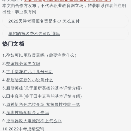
理，即使没有被理想学校录取，还可以继续参加6月份的全国高考，
本文由合作方发布，不代表职业教育网立场，转载联系作者并注明
因此，考生的压力相对较小，有利于考试发挥出较好状态，增加录
出处：职业教育网
取几率。
2022天津考研报名费是多少 怎么支付
3.两次录取机会
单招的报名费不去可以退吗
高职单招考试由文化素质测试、职业技能测试两部分组成。其中，
凡参加高职单招的考生(免试生除外)，均需参加文化素质测试。与
热门文档
去年不同，今年考生在报名区县设置的考点参加文化考试，既方便
又节约时间和成本。录取时，文化素质测试成绩合格，但未被预录
1.
孕妇可以用取暖器吗（需要注意什么）
取的考生，可进行二次志愿填报。
2.
交谊舞必须男女吗
3.
古手梨花在几月几号死后
4.
祁眉陆湛新的小说叫什么
5.
厕所英雄(关于厕所英雄的基本详情介绍)
6.
田中真弓(关于田中真弓的基本详情介绍)
7.
原神新角色尤拉介绍 尤拉属性技能一览
8.
深圳技师学院是大专吗
9.
控制器改大电池跟不上怎么办
10.
2022中考成绩查询