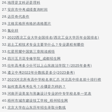
26.
地理是文科还是理科
27.
安庆市中考成绩查询时间
28.
达芬奇代表作
29.
主格宾格所有格的表格图片
30.
氯化锌
31.
2022西北工业大学全国排名(西北工业大学历年全国排名)
32.
岩土工程技术专业主要学什么？专业课程有哪些
33.
红星照耀中国第三章阅读感悟
34.
四川五月花专修学院_成都招生网
35.
往年高考多少分可以上山东政法学院？(2025年参考)
36.
遵义中考2022年分数线是多少(2023参考)
37.
2023河北所有高中学校名单汇总,河北高中排名前十排行榜
38.
如何查高考考生号？步骤是怎样的？
39.
河南开设美发与形象设计专业的中专学校名单一览表
40.
梧州市城市建设技工学校_梧州招生网
41.
北京大学在山东历年招生录取分数线