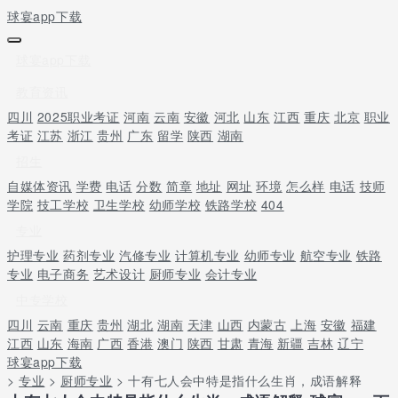
球宴app下载
球宴app下载
教育资讯
四川
2025职业考证
河南
云南
安徽
河北
山东
江西
重庆
北京
职业
考证
江苏
浙江
贵州
广东
留学
陕西
湖南
招生
自媒体资讯
学费
电话
分数
简章
地址
网址
环境
怎么样
电话
技师
学院
技工学校
卫生学校
幼师学校
铁路学校
404
专业
护理专业
药剂专业
汽修专业
计算机专业
幼师专业
航空专业
铁路
专业
电子商务
艺术设计
厨师专业
会计专业
中专学校
四川
云南
重庆
贵州
湖北
湖南
天津
山西
内蒙古
上海
安徽
福建
江西
山东
海南
广西
香港
澳门
陕西
甘肃
青海
新疆
吉林
辽宁
球宴app下载
>
专业
>
厨师专业
> 十有七人会中特是指什么生肖，成语解释