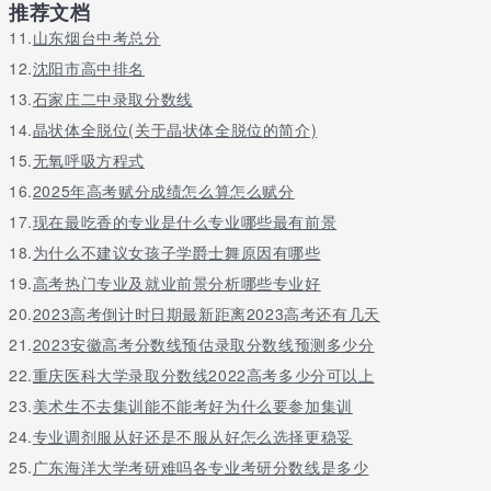
推荐文档
11.
山东烟台中考总分
12.
沈阳市高中排名
13.
石家庄二中录取分数线
14.
晶状体全脱位(关于晶状体全脱位的简介)
15.
无氧呼吸方程式
16.
2025年高考赋分成绩怎么算怎么赋分
17.
现在最吃香的专业是什么专业哪些最有前景
18.
为什么不建议女孩子学爵士舞原因有哪些
19.
高考热门专业及就业前景分析哪些专业好
20.
2023高考倒计时日期最新距离2023高考还有几天
21.
2023安徽高考分数线预估录取分数线预测多少分
22.
重庆医科大学录取分数线2022高考多少分可以上
23.
美术生不去集训能不能考好为什么要参加集训
24.
专业调剂服从好还是不服从好怎么选择更稳妥
25.
广东海洋大学考研难吗各专业考研分数线是多少