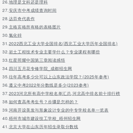
26.
地理是文科还是理科
27.
安庆市中考成绩查询时间
28.
达芬奇代表作
29.
主格宾格所有格的表格图片
30.
氯化锌
31.
2022西北工业大学全国排名(西北工业大学历年全国排名)
32.
岩土工程技术专业主要学什么？专业课程有哪些
33.
红星照耀中国第三章阅读感悟
34.
四川五月花专修学院_成都招生网
35.
往年高考多少分可以上山东政法学院？(2025年参考)
36.
遵义中考2022年分数线是多少(2023参考)
37.
2023河北所有高中学校名单汇总,河北高中排名前十排行榜
38.
如何查高考考生号？步骤是怎样的？
39.
河南开设美发与形象设计专业的中专学校名单一览表
40.
梧州市城市建设技工学校_梧州招生网
41.
北京大学在山东历年招生录取分数线