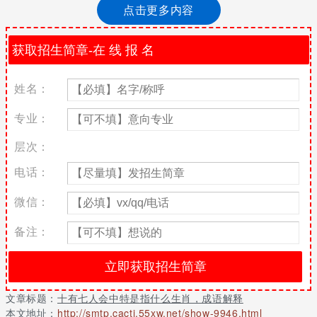
点击更多内容
十有七人会中特在十二生肖中代表的是蛇、兔、猪。
生肖马
姓名：
属马的朋友从12月23日开始，前途光明，你们做事很有耐心，能够
专业：
等待最好的实际，然后一鼓作气，让自己成为人生赢家，羡煞旁人
了。
层次：
电话：
生肖鸡
微信：
备注：
属鸡的朋友从12月23日开始，披荆斩棘，你们会被某些人所鼓舞，
开始向着梦想前进，不管别人怎么说，你们会有自己的选择，只要
不放弃。
文章标题：
十有七人会中特是指什么生肖，成语解释
本文地址：
http://smtp.cacti.55xw.net/show-9946.html