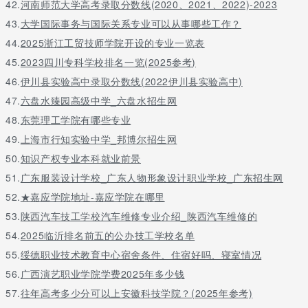
42.
河南师范大学高考录取分数线(2020、2021、2022)-2023
43.
大学国际事务与国际关系专业可以从事哪些工作？
44.
2025浙江工贸技师学院开设的专业一览表
45.
2023四川专科学校排名一览(2025参考)
46.
伊川县实验高中录取分数线(2022伊川县实验高中)
47.
六盘水臻园高级中学_六盘水招生网
48.
东莞理工学院有哪些专业
49.
上海市行知实验中学_邦博尔招生网
50.
知识产权专业本科就业前景
51.
广东服装设计学校_广东人物形象设计职业学校_广东招生网
52.
★嘉应学院地址-嘉应学院在哪里
53.
陕西汽车技工学校汽车维修专业介绍_陕西汽车维修的
54.
2025临沂排名前五的公办技工学校名单
55.
绥德职业技术教育中心宿舍条件、住宿好吗、寝室情况
56.
广西演艺职业学院学费2025年多少钱
57.
往年高考多少分可以上安徽科技学院？(2025年参考)