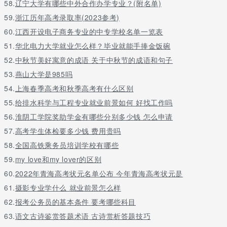
58.
辽宁大学有哪些中外合作办学专业？(附名单)
59.
浙江历年高考录取率(2023参考)
60.
江西开设电子商务专业的中专学校名单一览表
51.
华北电力大学就业怎么样？毕业就能手捧金饭碗
52.
中秋节美好寓意的成语 关于中秋节的成语和句子
53.
燕山大学是985吗
54.
上海春季高考和秋季高考有什么区别
55.
给排水科学与工程专业就业前景如何 好找工作吗
56.
淮阴工学院奖助学金有哪些分别多少钱 怎么申请
57.
高考学生体检要多少钱 费用贵吗
58.
全国高铁乘务员培训学校有哪些
59.
my love和my lover的区别
60.
2022年青海高考状元名单公布 今年青海高考状元是
61.
摄影专业学什么 就业前景怎么样
62.
报考公务员的基本条件 要考哪些科目
63.
语文古诗鉴赏答题术语 古诗赏析答题技巧